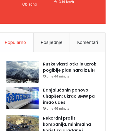
3.14 km/h
Oblačno
Popularno
Posljednje
Komentari
Ruske vlasti otkrile uzrok
pogibije planinara iz BiH
prije 44 minute
Banjalučanin ponovo
uhapšen: Ukrao BMW pa
imao udes
prije 46 minuta
Rekordni profiti
kompanija, minimalna
korist za građane i