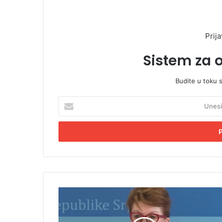
Prija
Sistem za 
Budite u toku 
U
n
e
s
i
t
e
E
m
V
a
i
i
d
l