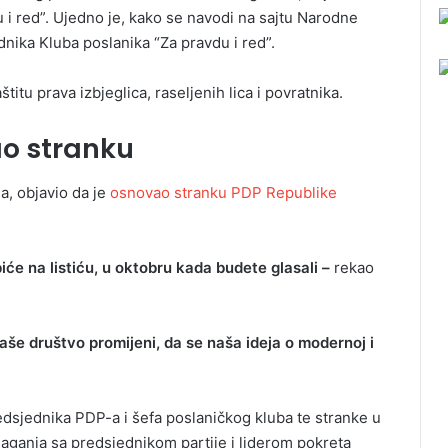
 i red”. Ujedno je, kako se navodi na sajtu Narodne
nika Kluba poslanika “Za pravdu i red”.
tu prava izbjeglica, raseljenih lica i povratnika.
o stranku
a, objavio da je
osnovao stranku PDP Republike
će na listiću, u oktobru kada budete glasali –
rekao
e društvo promijeni, da se naša ideja o modernoj i
dsjednika PDP-a i šefa poslaničkog kluba te stranke u
laganja sa predsjednikom partije i liderom pokreta