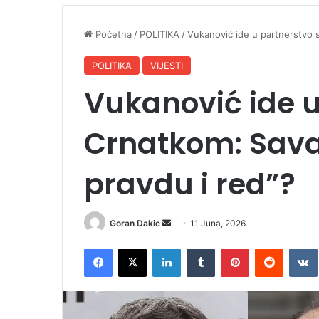
Početna
/
POLITIKA
/
Vukanović ide u partnerstvo 
POLITIKA
VIJESTI
Vukanović ide u
Crnatkom: Sava
pravdu i red”?
Goran Dakic
S
11 Juna, 2026
e
Facebook
X
LinkedIn
Tumblr
Pinterest
Reddit
VK
n
d
a
n