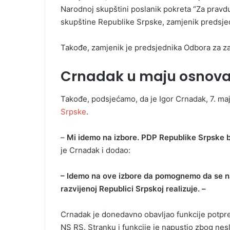
Narodnoj skupštini poslanik pokreta “Za pravdu
skupštine Republike Srpske, zamjenik predsjed
Takođe, zamjenik je predsjednika Odbora za zašti
Crnadak u maju osnova
Takođe, podsjećamo, da je Igor Crnadak, 7. maj
Srpske
.
–
Mi idemo na izbore. PDP Republike Srpske bi
je Crnadak i dodao:
– Idemo na ove izbore da pomognemo da se naš
razvijenoj Republici Srpskoj realizuje. –
Crnadak je donedavno obavljao funkcije potpre
NS RS. Stranku i funkcije je napustio zbog nes