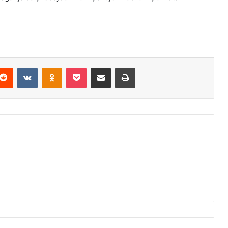
Reddit
VKontakte
Odnoklassniki
Pocket
Podijeli putem Emaila
Odštampaj