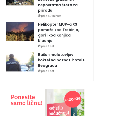
nepovratna šteta za
prirodu
prije 50 minuta
Helikopter MUP-a RS
pomaže kod Trebinja,
gori i kod Konjica i
Kladnja
prije 1 sat
Bačen molotovljev
koktel na poznati hotel u
Beogradu
prije 1 sat