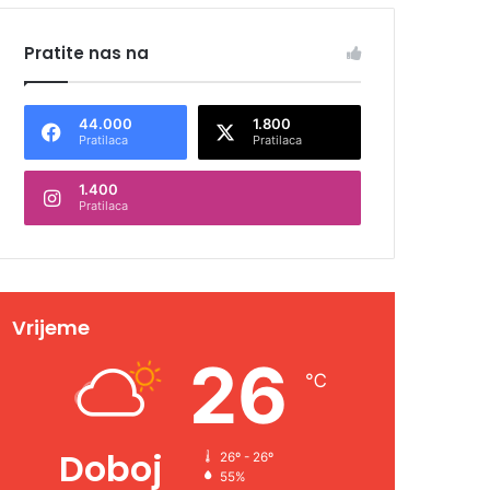
Pratite nas na
44.000
1.800
Pratilaca
Pratilaca
1.400
Pratilaca
Vrijeme
26
℃
Doboj
26º - 26º
55%