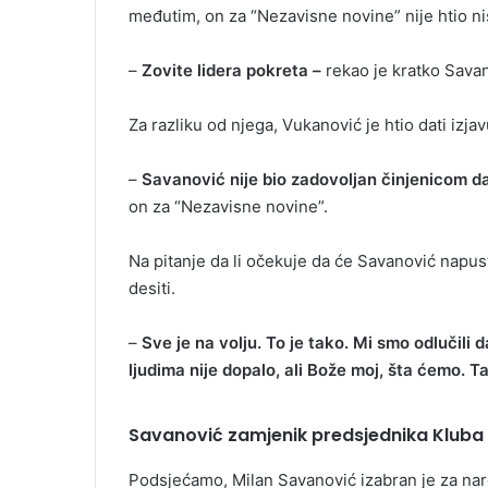
međutim, on za “Nezavisne novine” nije htio niš
–
Zovite lidera pokreta –
rekao je kratko Sava
Za razliku od njega, Vukanović je htio dati izja
–
Savanović nije bio zadovoljan činjenicom 
on za “Nezavisne novine”.
Na pitanje da li očekuje da će Savanović napust
desiti.
–
Sve je na volju. To je tako. Mi smo odlučil
ljudima nije dopalo, ali Bože moj, šta ćemo. Ta
Savanović zamjenik predsjednika Kluba 
Podsjećamo, Milan Savanović izabran je za nar