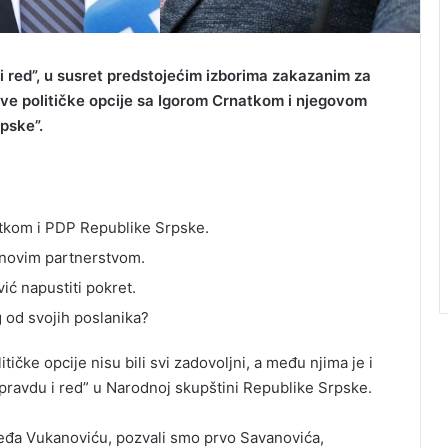
i red”, u susret predstojećim izborima zakazanim za
ove političke opcije sa Igorom Crnatkom i njegovom
pske”.
tkom i PDP Republike Srpske.
 novim partnerstvom.
ić napustiti pokret.
g od svojih poslanika?
ičke opcije nisu bili svi zadovoljni, a među njima je i
pravdu i red” u Narodnoj skupštini Republike Srpske.
leđa Vukanoviću, pozvali smo prvo Savanovića,