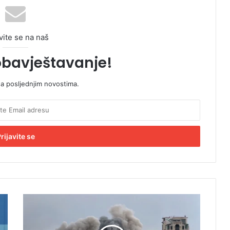
vite se na naš
obavještavanje!
sa posljednjim novostima.
T
e
h