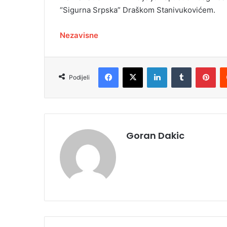
“Sigurna Srpska” Draškom Stanivukovićem.
Nezavisne
Facebook
X
LinkedIn
Tumblr
Pinterest
Podijeli
Goran Dakic