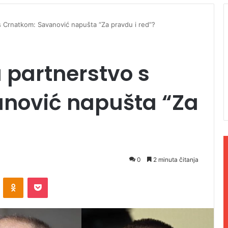
s Crnatkom: Savanović napušta “Za pravdu i red”?
 partnerstvo s
nović napušta “Za
0
2 minuta čitanja
ontakte
Odnoklassniki
Pocket