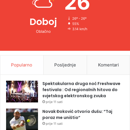
26
Doboj
26º - 26º
55%
3.14 km/h
Oblačno
Popularno
Posljednje
Komentari
Spektakularna druga noć Freshwave
festivala : Od regionalnih hitova do
svjetskog elektronskog zvuka
prije 11 sati
Novak Đoković otvorio dušu: “Taj
poraz me uništio”
prije 11 sati