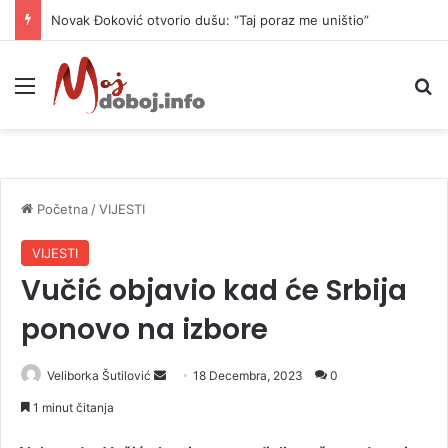
Novak Đoković otvorio dušu: “Taj poraz me uništio”
Meni
P
Početna
/
VIJESTI
VIJESTI
Vučić objavio kad će Srbija
ponovo na izbore
Veliborka Šutilović
S
18 Decembra, 2023
0
e
1 minut čitanja
n
d