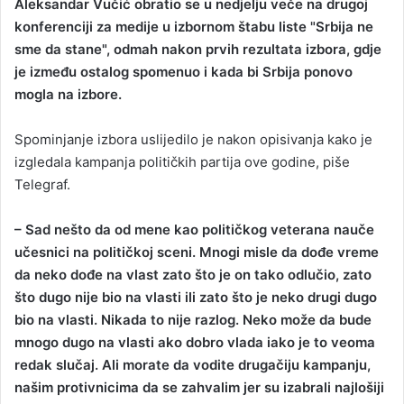
Aleksandar Vučić obratio se u nedjelju veče na drugoj
a
konferenciji za medije u izbornom štabu liste "Srbija ne
n
sme da stane", odmah nakon prvih rezultata izbora, gdje
e
je između ostalog spomenuo i kada bi Srbija ponovo
m
mogla na izbore.
a
i
Spominjanje izbora uslijedilo je nakon opisivanja kako je
l
izgledala kampanja političkih partija ove godine, piše
Telegraf.
– Sad nešto da od mene kao političkog veterana nauče
učesnici na političkoj sceni. Mnogi misle da dođe vreme
da neko dođe na vlast zato što je on tako odlučio, zato
što dugo nije bio na vlasti ili zato što je neko drugi dugo
bio na vlasti. Nikada to nije razlog. Neko može da bude
mnogo dugo na vlasti ako dobro vlada iako je to veoma
redak slučaj. Ali morate da vodite drugačiju kampanju,
našim protivnicima da se zahvalim jer su izabrali najlošiji