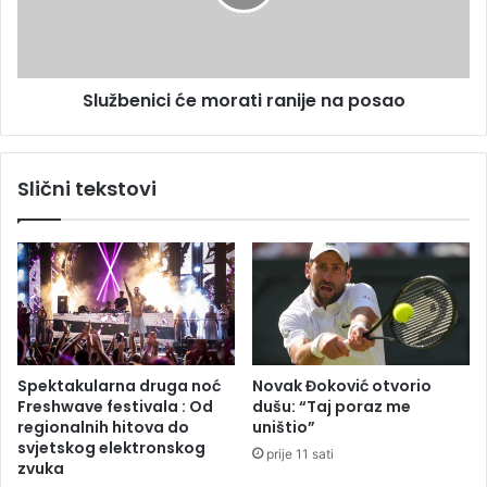
z
e
n
n
a
i
r
c
o
Službenici će morati ranije na posao
i
d
ć
a
e
”
m
Slični tekstovi
i
o
z
r
n
a
e
t
n
i
a
r
đ
a
e
n
n
i
Spektakularna druga noć
Novak Đoković otvorio
j
j
Freshwave festivala : Od
dušu: “Taj poraz me
e
e
regionalnih hitova do
uništio”
i
n
svjetskog elektronskog
prije 11 sati
z
a
zvuka
b