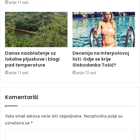
p
prije 11 sati
o
o
r
s
a
a
o
Danas naoblačenje uz
Decenija na Interpolovoj
lokalne pljuskove i blagi
listi: Gdje se krije
pad temperature
Slobodanka Tošić?
prije 11 sati
prije 12 sati
Komentariši
Vaša email adresa neće biti objavljivana.
Neophodna polja su
označena sa
*
K