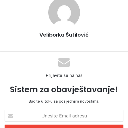
Veliborka Šutilović
Prijavite se na naš
Sistem za obavještavanje!
Budite u toku sa posljednjim novostima.
U
n
e