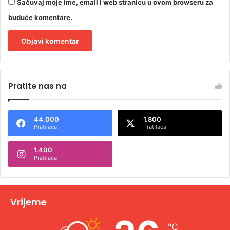
Sačuvaj moje ime, email i web stranicu u ovom browseru za
buduće komentare.
A
l
Pratite nas na
t
e
44.000
1.800
r
Pratilaca
Pratilaca
n
1.400
a
Pratilaca
t
i
v
Vrijeme
e
℃
: