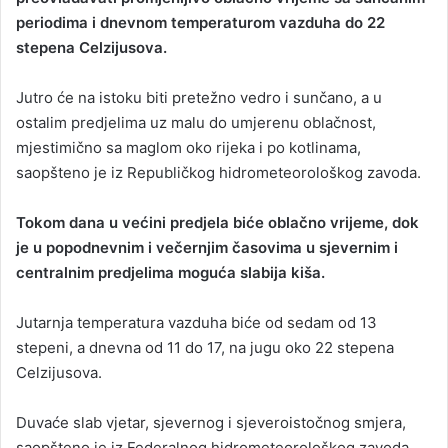
periodima i dnevnom temperaturom vazduha do 22
a
stepena Celzijusova.
n
e
Jutro će na istoku biti pretežno vedro i sunčano, a u
m
a
ostalim predjelima uz malu do umjerenu oblačnost,
i
mjestimično sa maglom oko rijeka i po kotlinama,
l
saopšteno je iz Republičkog hidrometeorološkog zavoda.
Tokom dana u većini predjela biće oblačno vrijeme, dok
je u popodnevnim i večernjim časovima u sjevernim i
centralnim predjelima moguća slabija kiša.
Jutarnja temperatura vazduha biće od sedam od 13
stepeni, a dnevna od 11 do 17, na jugu oko 22 stepena
Celzijusova.
Duvaće slab vjetar, sjevernog i sjeveroistočnog smjera,
saopšteno je iz Federalnog hidrometeorološkog zavoda.