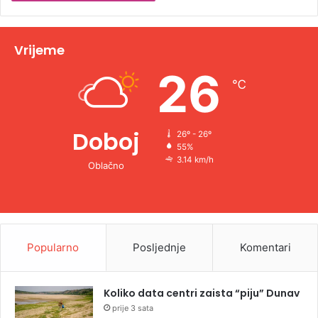
t
i
v
Vrijeme
e
26
℃
:
Doboj
26º - 26º
55%
3.14 km/h
Oblačno
Popularno
Posljednje
Komentari
Koliko data centri zaista “piju” Dunav
prije 3 sata