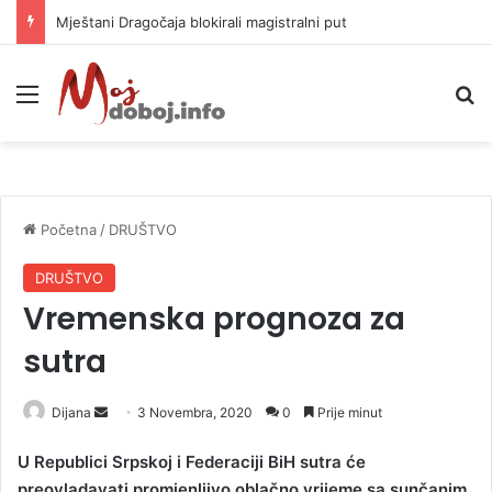
Mještani Dragočaja blokirali magistralni put
Meni
P
Početna
/
DRUŠTVO
DRUŠTVO
Vremenska prognoza za
sutra
Dijana
S
3 Novembra, 2020
0
Prije minut
e
U Republici Srpskoj i Federaciji BiH sutra će
n
preovladavati promjenljivo oblačno vrijeme sa sunčanim
d