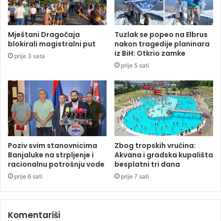
i
u
j
B
s
e
Mještani Dragočaja
Tuzlak se popeo na Elbrus
k
č
blokirali magistralni put
nakon tragedije planinara
a
u
iz BiH: Otkrio zamke
prije 3 sata
p
p
prije 5 sati
r
u
i
š
č
t
a
e
B
n
i
a
H
n
j
a
Poziv svim stanovnicima
Zbog tropskih vrućina:
e
k
Banjaluke na strpljenje i
Akvana i gradska kupališta
"
u
racionalnu potrošnju vode
besplatni tri dana
d
ć
prije 6 sati
prije 7 sati
e
n
j
o
t
l
Komentariši
o
i