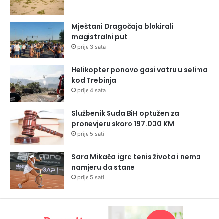
Mještani Dragočaja blokirali
magistralni put
prije 3 sata
Helikopter ponovo gasi vatru u selima
kod Trebinja
prije 4 sata
Službenik Suda BiH optužen za
pronevjeru skoro 197.000 KM
prije 5 sati
Sara Mikača igra tenis života i nema
namjeru da stane
prije 5 sati