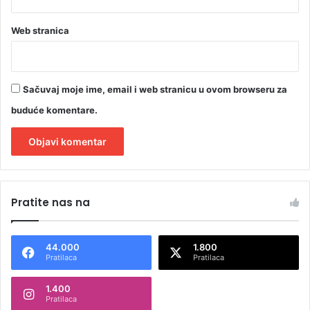
Web stranica
Sačuvaj moje ime, email i web stranicu u ovom browseru za
buduće komentare.
A
l
Pratite nas na
t
e
44.000
1.800
r
Pratilaca
Pratilaca
n
1.400
a
Pratilaca