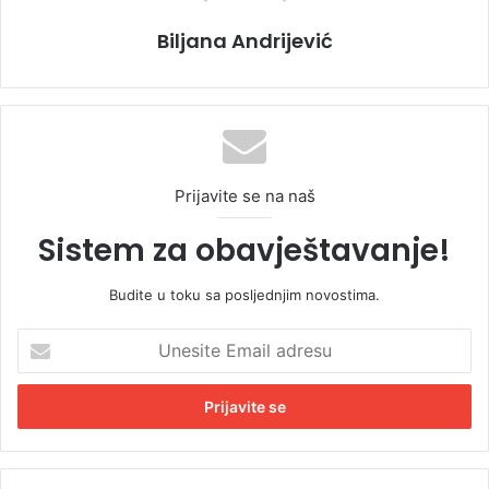
Biljana Andrijević
Prijavite se na naš
Sistem za obavještavanje!
Budite u toku sa posljednjim novostima.
U
n
e
s
i
t
e