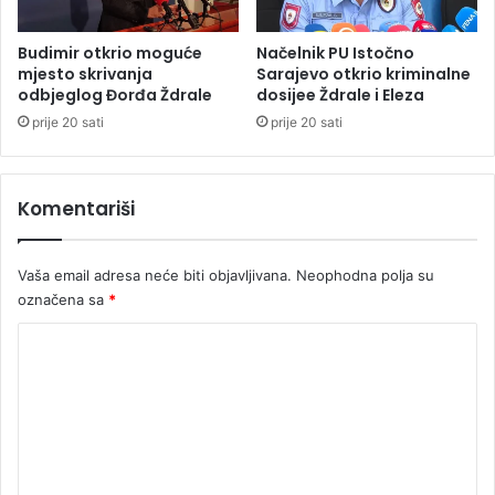
u
z
Budimir otkrio moguće
Načelnik PU Istočno
p
mjesto skrivanja
Sarajevo otkrio kriminalne
r
odbjeglog Đorđa Ždrale
dosijee Ždrale i Eleza
o
prije 20 sati
prije 20 sati
i
z
v
Komentariši
o
đ
a
Vaša email adresa neće biti objavljivana.
Neophodna polja su
č
označena sa
*
e
K
o
m
e
n