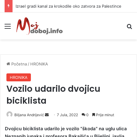
Izrael gradi kanal za krokodile oko zatvora za Palestince
Meni
P
Početna
/
HRONIKA
HRONIKA
Vozilo udarilo dvojicu
biciklista
Biljana Andrijević
S
7 Jula, 2022
0
Prije minut
e
Dvojicu biciklista udarilo je vozilo "škoda" na uglu ulica
n
Neznanih junaka i profesora Bakajlića u Bijeljini, javlja
d