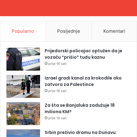
Popularno
Posljednje
Komentari
Prijedorski policajac optužen da je
vozaču “prišio” tuđu kaznu
prije 16 sati
Izrael gradi kanal za krokodile oko
zatvora za Palestince
prije 16 sati
Za šta se Banjaluka zadužuje 18
miliona KM?
prije 16 sati
Srbin preživio dramu na Dunavu: