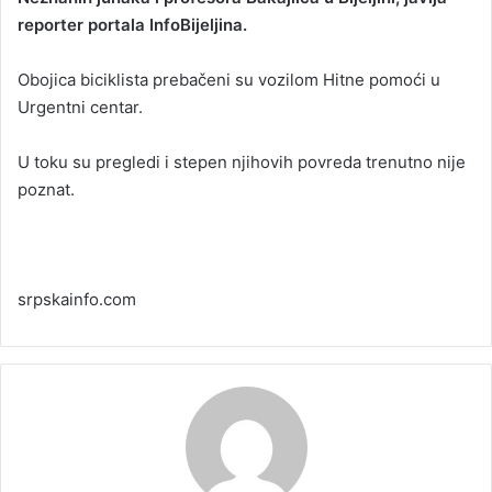
reporter portala InfoBijeljina.
a
n
Obojica biciklista prebačeni su vozilom Hitne pomoći u
e
Urgentni centar.
m
a
i
U toku su pregledi i stepen njihovih povreda trenutno nije
l
poznat.
srpskainfo.com