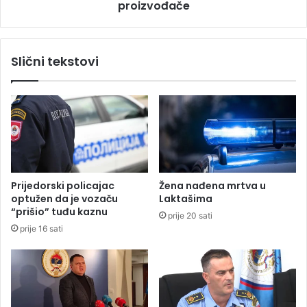
r
proizvođače
a
a
t
z
a
a
r
Slični tekstovi
E
e
n
:
t
V
o
l
n
a
i
d
j
a
a
m
o
Prijedorski policajac
Žena nađena mrtva u
r
optužen da je vozaču
Laktašima
a
“prišio” tuđu kaznu
prije 20 sati
d
prije 16 sati
a
s
t
a
n
e