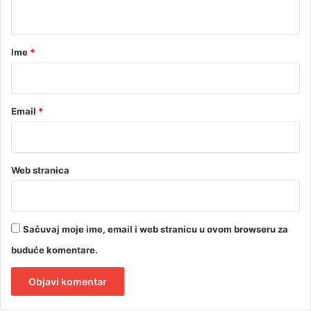
t
a
r
Ime
*
*
Email
*
Web stranica
Sačuvaj moje ime, email i web stranicu u ovom browseru za
buduće komentare.
A