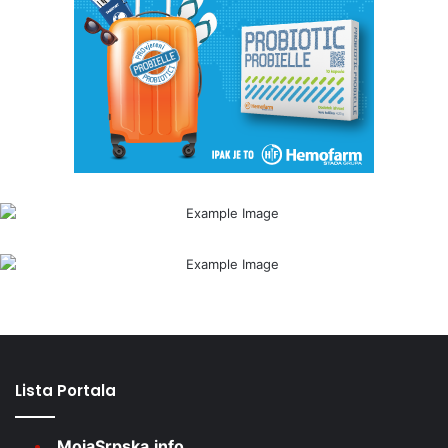
Lista Portala
MojaSrpska.info