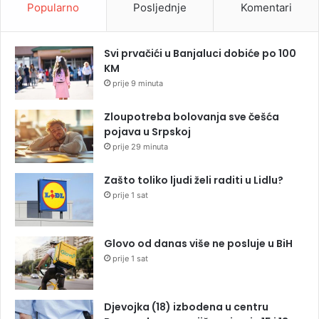
Popularno
Posljednje
Komentari
Svi prvačići u Banjaluci dobiće po 100
KM
prije 9 minuta
Zloupotreba bolovanja sve češća
pojava u Srpskoj
prije 29 minuta
Zašto toliko ljudi želi raditi u Lidlu?
prije 1 sat
Glovo od danas više ne posluje u BiH
prije 1 sat
Djevojka (18) izbodena u centru