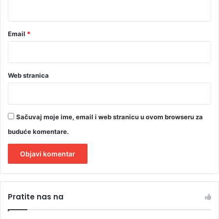
*
Email
*
Web stranica
Sačuvaj moje ime, email i web stranicu u ovom browseru za
buduće komentare.
A
l
Pratite nas na
t
e