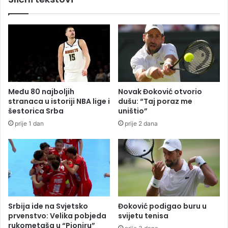
j
t
a
a
v
r
n
a
i
n
d
i
u
j
g
e
B
Među 80 najboljih
Novak Đoković otvorio
u
i
stranaca u istoriji NBA lige i
dušu: “Taj poraz me
s
H
šestorica Srba
uništio”
v
prije 1 dan
prije 2 dana
o
j
i
o
A
N
P
Srbija ide na Svjetsko
Đoković podigao buru u
prvenstvo: Velika pobjeda
svijetu tenisa
rukometaša u “Pioniru”