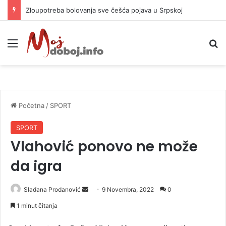
Zloupotreba bolovanja sve češća pojava u Srpskoj
Meni
P
Početna
/
SPORT
SPORT
Vlahović ponovo ne može
da igra
Slađana Prodanović
S
9 Novembra, 2022
0
e
1 minut čitanja
n
d