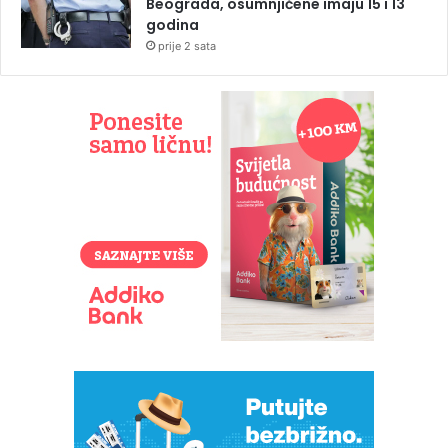
Beograda, osumnjičene imaju 15 i 13
godina
prije 2 sata