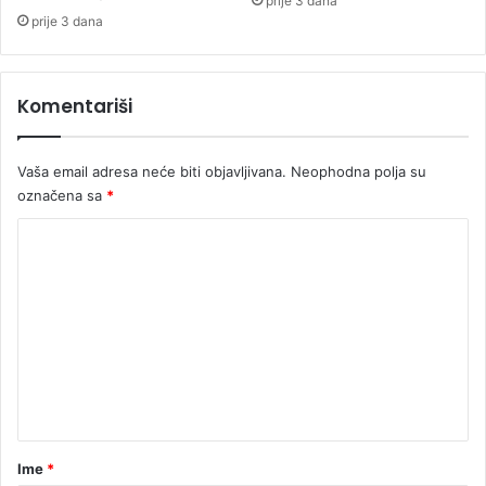
prije 3 dana
prije 3 dana
Komentariši
Vaša email adresa neće biti objavljivana.
Neophodna polja su
označena sa
*
K
o
m
e
n
t
a
r
Ime
*