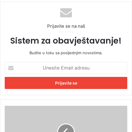
Prijavite se na naš
Sistem za obavještavanje!
Budite u toku sa posljednjim novostima.
U
n
e
s
i
t
e
E
O
m
k
a
o
i
l