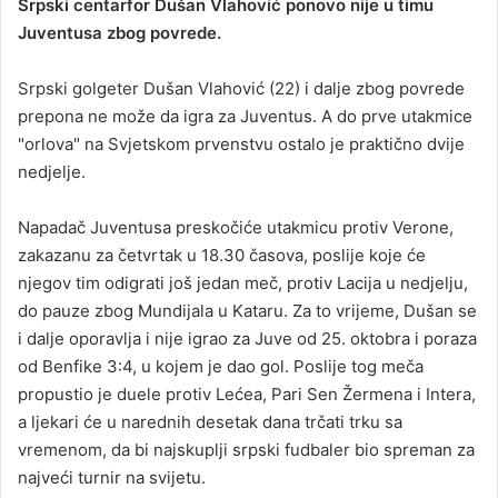
Srpski centarfor Dušan Vlahović ponovo nije u timu
a
Juventusa zbog povrede.
n
e
Srpski golgeter Dušan Vlahović (22) i dalje zbog povrede
m
prepona ne može da igra za Juventus. A do prve utakmice
a
"orlova" na Svjetskom prvenstvu ostalo je praktično dvije
i
nedjelje.
l
Napadač Juventusa preskočiće utakmicu protiv Verone,
zakazanu za četvrtak u 18.30 časova, poslije koje će
njegov tim odigrati još jedan meč, protiv Lacija u nedjelju,
do pauze zbog Mundijala u Kataru. Za to vrijeme, Dušan se
i dalje oporavlja i nije igrao za Juve od 25. oktobra i poraza
od Benfike 3:4, u kojem je dao gol. Poslije tog meča
propustio je duele protiv Lećea, Pari Sen Žermena i Intera,
a ljekari će u narednih desetak dana trčati trku sa
vremenom, da bi najskuplji srpski fudbaler bio spreman za
najveći turnir na svijetu.