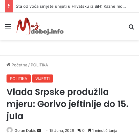
Šta od voća smijete unijeti u Hrvatsku iz BiH: Kazne mogu dostići 13.260 evra
Meni
P
Početna
/
POLITIKA
POLITIKA
VIJESTI
Vlada Srpske produžila
mjeru: Gorivo jeftinije do 15.
jula
Goran Dakic
S
15 Juna, 2026
0
1 minut čitanja
e