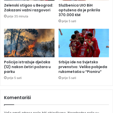
o
:
Zelenski stigao u Beograd:
Službenica UIO BiH
p
P
Zakazani važni razgovori
optužena da je prikrila
š
o
370.000 KM
prije 35 minuta
t
g
prije 5 sati
i
i
n
n
e
u
b
o
e
m
z
l
s
a
t
d
Policija istražuje dječaka
Srbija ide na Svjetsko
r
i
(12) nakon četiri požara u
prvenstvo: Velika pobjeda
u
g
parku
rukometaša u “Pioniru”
j
o
prije 5 sati
prije 5 sati
e
l
m
a
Komentariši
n
P
e
Vaša email adresa neće biti objavljivana.
Neophodna polja su