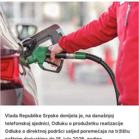
n
d
a
n
e
m
a
i
l
Vlada Republike Srpske donijela je, na današnjoj
telefonskoj sjednici, Odluku o produžetku realizacije
Odluke o direktnoj podršci usljed poremećaja na tržištu
naftnim derivatima do 15. jula 2026. godine.