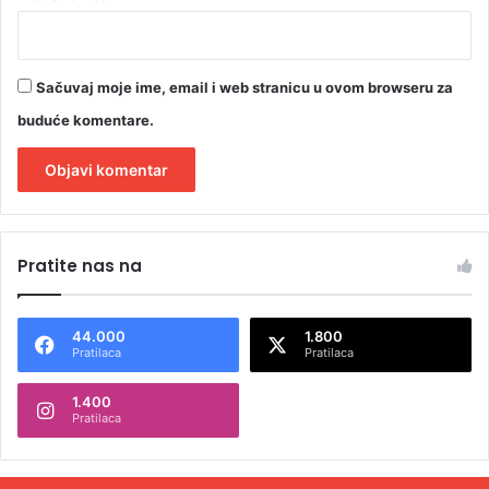
Sačuvaj moje ime, email i web stranicu u ovom browseru za
buduće komentare.
A
l
Pratite nas na
t
e
44.000
1.800
r
Pratilaca
Pratilaca
n
1.400
a
Pratilaca
t
i