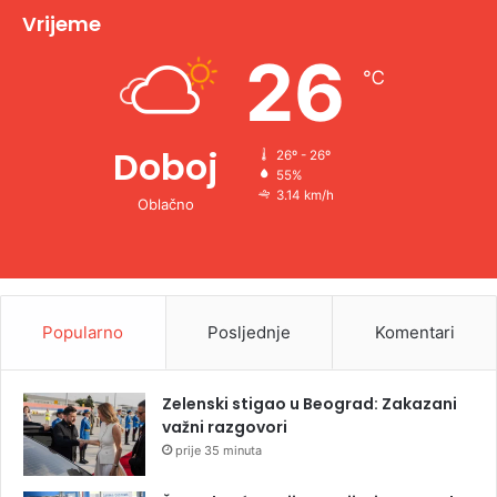
v
Vrijeme
e
26
℃
:
Doboj
26º - 26º
55%
3.14 km/h
Oblačno
Popularno
Posljednje
Komentari
Zelenski stigao u Beograd: Zakazani
važni razgovori
prije 35 minuta