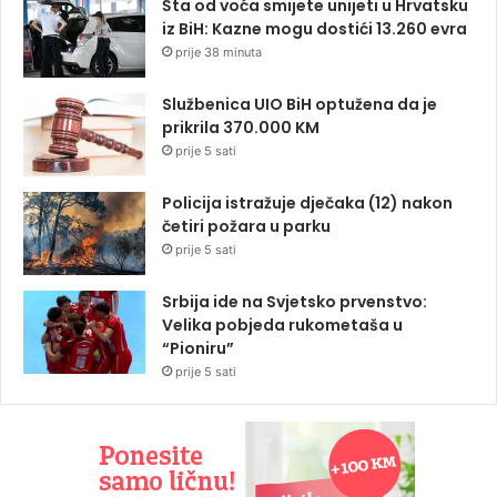
Šta od voća smijete unijeti u Hrvatsku
iz BiH: Kazne mogu dostići 13.260 evra
prije 38 minuta
Službenica UIO BiH optužena da je
prikrila 370.000 KM
prije 5 sati
Policija istražuje dječaka (12) nakon
četiri požara u parku
prije 5 sati
Srbija ide na Svjetsko prvenstvo:
Velika pobjeda rukometaša u
“Pioniru”
prije 5 sati