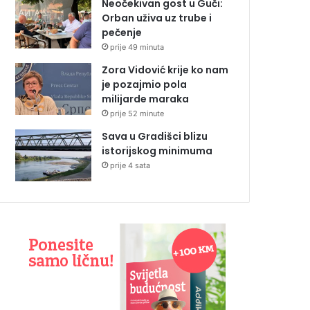
Neočekivan gost u Guči:
Orban uživa uz trube i
pečenje
prije 49 minuta
Zora Vidović krije ko nam
je pozajmio pola
milijarde maraka
prije 52 minute
Sava u Gradišci blizu
istorijskog minimuma
prije 4 sata