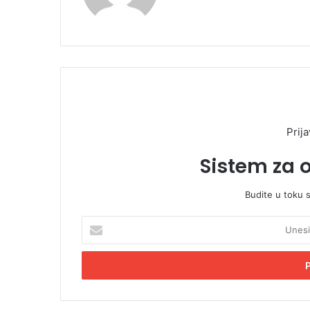
Prija
Sistem za 
Budite u toku 
U
n
e
s
i
t