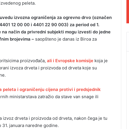
izvedenog peleta.
se uvedu izvozna ograničenja za ogrevno drvo (označen
401 12 00 00 i 4401 22 90 003) za period od 1.
na način da privredni subjekti mogu izvesti do jedne
fnim brojevima –
saopšteno je danas iz Biroa za
pritsicima proizvođača,
ali i Evropske komisije
koja je
rani izvoza drveta i proizvoda od drveta koje su
ne.
 peleta i ograničenju cijena protivi i predsjednik
rnih ministarstava zatražio da stave van snage ili
izvoz drveta i proizvoda od drveta, nakon čega je tu
o 31. januara naredne godine.