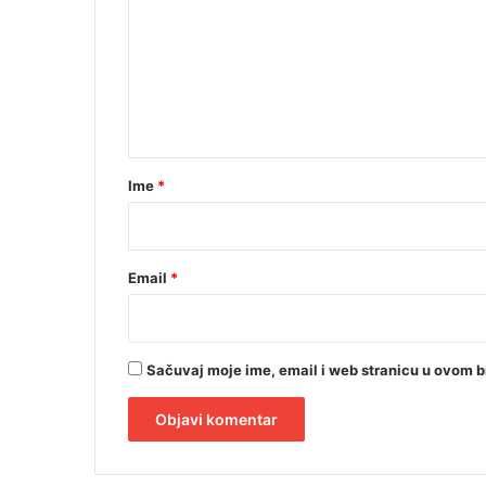
m
e
n
t
a
r
Ime
*
*
Email
*
Sačuvaj moje ime, email i web stranicu u ovom 
A