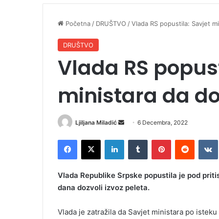
Početna
/
DRUŠTVO
/
Vlada RS popustila: Savjet mi
DRUŠTVO
Vlada RS popust
ministara da do
Ljiljana Miladić
S
6 Decembra, 2022
e
Facebook
X
LinkedIn
Tumblr
Pinterest
Reddit
VK
n
d
a
Vlada Republike Srpske popustila je pod priti
n
dana dozvoli izvoz peleta.
e
m
Vlada je zatražila da Savjet ministara po istek
a