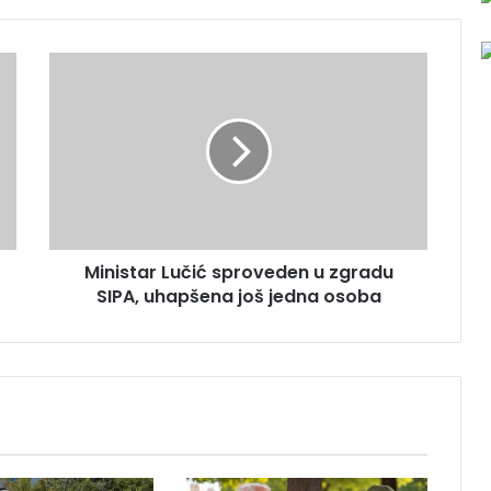
M
i
n
i
s
t
a
r
L
Ministar Lučić sproveden u zgradu
u
SIPA, uhapšena još jedna osoba
č
i
ć
s
p
r
o
v
e