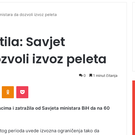
nistara da dozvoli izvoz peleta
ila: Savjet
zvoli izvoz peleta
0
1 minut čitanja
ontakte
Odnoklassniki
Pocket
scima i zatražila od Savjeta ministara BiH da na 60
u tog perioda uvede izvozna ograničenja tako da