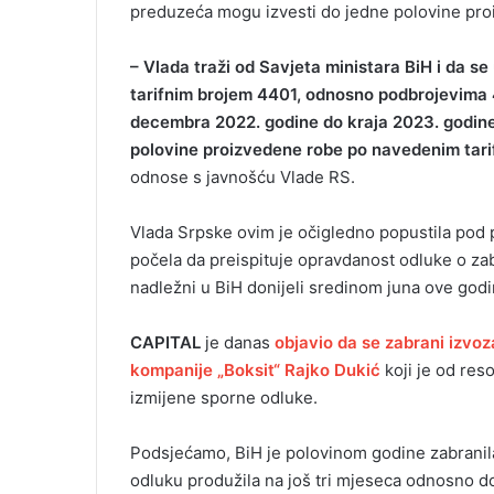
preduzeća mogu izvesti do jedne polovine pro
i
l
– Vlada traži od Savjeta ministara BiH i da 
tarifnim brojem 4401, odnosno podbrojevima 4
decembra 2022. godine do kraja 2023. godine 
polovine proizvedene robe po navedenim tari
odnose s javnošću Vlade RS.
Vlada Srpske ovim je očigledno popustila pod 
počela da preispituje opravdanost odluke o zab
nadležni u BiH donijeli sredinom juna ove godi
CAPITAL
je danas
objavio da se zabrani izvoza
kompanije „Boksit“ Rajko Dukić
koji je od reso
izmijene sporne odluke.
Podsjećamo, BiH je polovinom godine zabranila 
odluku produžila na još tri mjeseca odnosno d