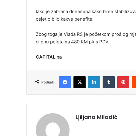
Iako je zabrana donesena kako bi se stabilizoval
osjetio bilo kakve benefite.
Zbog toga je Vlada RS je početkom prošlog mje
cijenu peleta na 480 KM plus PDV.
CAPITAL.ba
Facebook
X
LinkedIn
Tumblr
Pinterest
Podijeli
Ljiljana Miladić