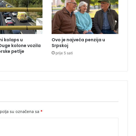
d
e
n
u
z
g
i kolaps u
Ovo je najveća penzija u
r
 Duge kolone vozila
Srpskoj
a
rske petlje
prije 5 sati
d
u
S
I
P
A
,
u
h
a
olja su označena sa
*
p
š
e