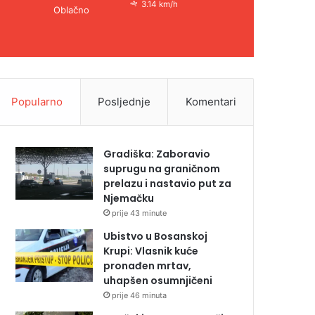
3.14 km/h
Oblačno
Popularno
Posljednje
Komentari
Gradiška: Zaboravio
suprugu na graničnom
prelazu i nastavio put za
Njemačku
prije 43 minute
Ubistvo u Bosanskoj
Krupi: Vlasnik kuće
pronađen mrtav,
uhapšen osumnjičeni
prije 46 minuta