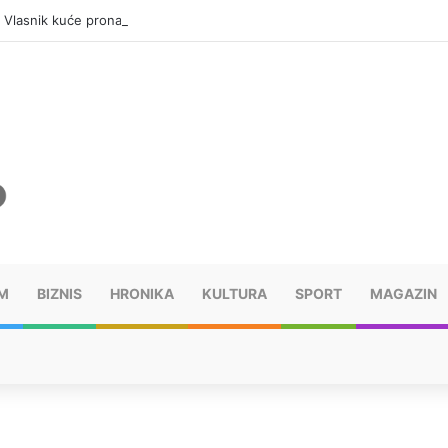
: Vlasnik kuće pronađen mrtav, uhapšen osumnjičeni
M
BIZNIS
HRONIKA
KULTURA
SPORT
MAGAZIN