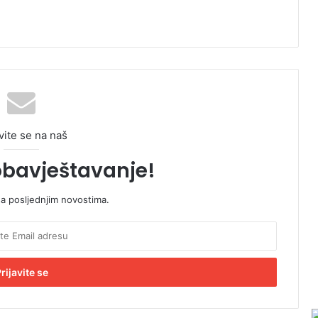
vite se na naš
obavještavanje!
sa posljednjim novostima.