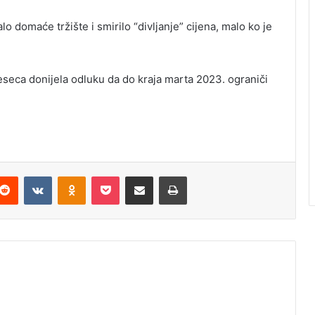
o domaće tržište i smirilo “divljanje” cijena, malo ko je
seca donijela odluku da do kraja marta 2023. ograniči
Reddit
VKontakte
Odnoklassniki
Pocket
Podijeli putem Emaila
Odštampaj