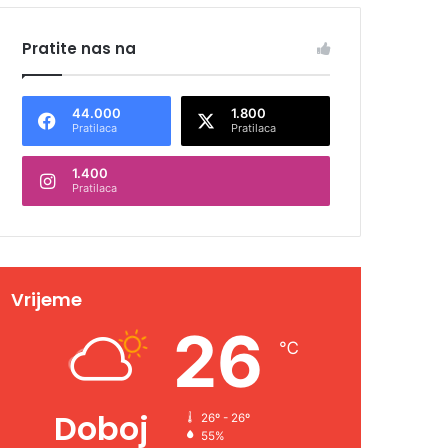
Pratite nas na
44.000
1.800
Pratilaca
Pratilaca
1.400
Pratilaca
Vrijeme
26
℃
Doboj
26º - 26º
55%