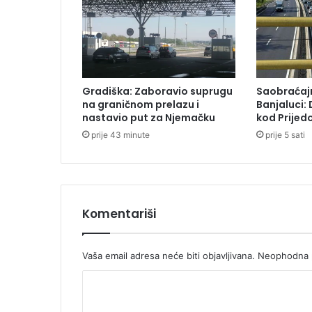
Gradiška: Zaboravio suprugu
Saobraćajn
na graničnom prelazu i
Banjaluci:
nastavio put za Njemačku
kod Prijedo
prije 43 minute
prije 5 sati
Komentariši
Vaša email adresa neće biti objavljivana.
Neophodna p
K
o