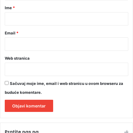
d
r
Ime
*
i
c
*
u
Email
*
Web stranica
Sačuvaj moje ime, email i web stranicu u ovom browseru za
buduće komentare.
A
l
Pratite nas na