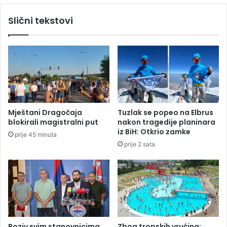
u
u
Slični tekstovi
k
:
i
M
n
l
e
a
s
d
p
o
o
ž
r
e
a
n
Mještani Dragočaja
Tuzlak se popeo na Elbrus
z
j
blokirali magistralni put
nakon tragedije planinara
u
a
iz BiH: Otkrio zamke
prije 45 minuta
m
i
prije 2 sata
s
n
a
j
S
e
r
g
b
o
i
v
j
o
o
t
Poziv svim stanovnicima
Zbog tropskih vrućina: