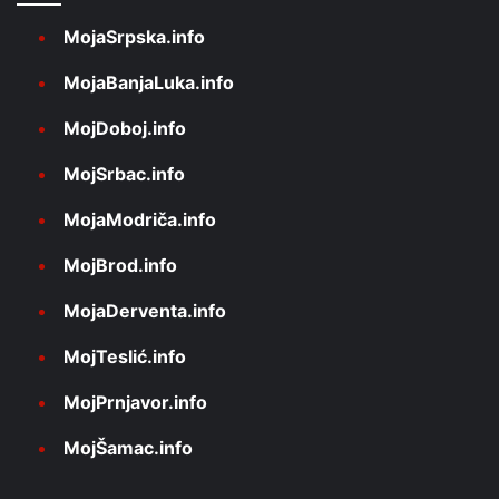
MojaSrpska.info
MojaBanjaLuka.info
MojDoboj.info
MojSrbac.info
MojaModriča.info
MojBrod.info
MojaDerventa.info
MojTeslić.info
MojPrnjavor.info
MojŠamac.info