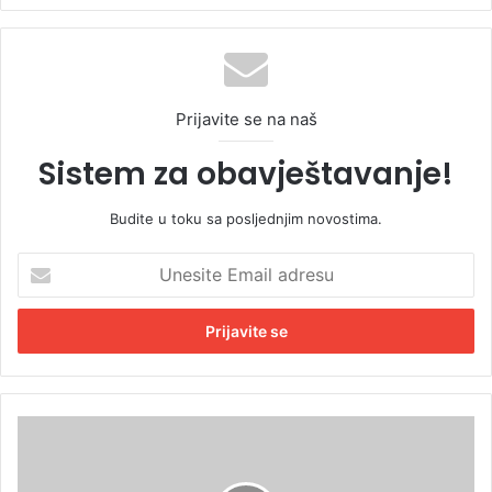
Prijavite se na naš
Sistem za obavještavanje!
Budite u toku sa posljednjim novostima.
U
n
e
s
i
t
e
E
P
m
r
a
o