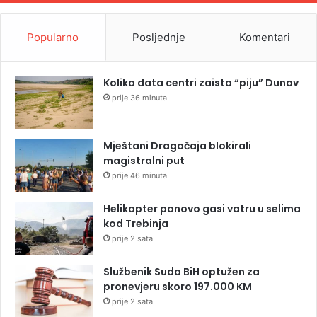
Popularno
Posljednje
Komentari
Koliko data centri zaista “piju” Dunav
prije 36 minuta
Mještani Dragočaja blokirali
magistralni put
prije 46 minuta
Helikopter ponovo gasi vatru u selima
kod Trebinja
prije 2 sata
Službenik Suda BiH optužen za
pronevjeru skoro 197.000 KM
prije 2 sata