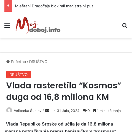
Mještani Dragočaja blokirali magistralni put
Meni
P
Početna
/
DRUŠTVO
DRUŠTVO
Vlada rasteretila “Kosmos”
duga od 16,8 miliona KM
Veliborka Šutilović
S
31 Jula, 2024
0
1 minut čitanja
e
Vlada Republike Srpske odlučila je da 16,8 miliona
n
maraka potraživanja prema banjalučkom “Kosmosu”
d