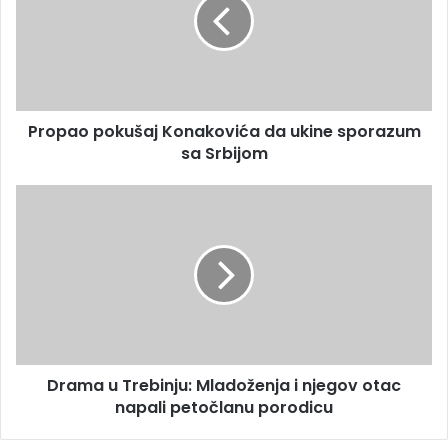
i
p
l
a
a
o
d
p
r
o
e
k
s
Propao pokušaj Konakovića da ukine sporazum
u
u
sa Srbijom
š
a
j
D
K
r
o
a
n
m
a
a
k
u
o
T
v
r
i
e
ć
Drama u Trebinju: Mladoženja i njegov otac
b
a
napali petočlanu porodicu
i
d
n
a
j