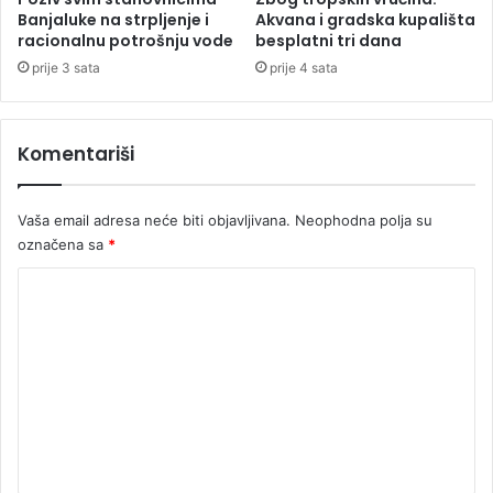
m
a
Banjaluke na strpljenje i
Akvana i gradska kupališta
c
racionalnu potrošnju vode
besplatni tri dana
n
prije 3 sata
prije 4 sata
a
p
a
Komentariši
l
i
p
Vaša email adresa neće biti objavljivana.
Neophodna polja su
e
označena sa
*
t
o
K
č
l
o
a
m
n
e
u
p
n
o
t
r
o
a