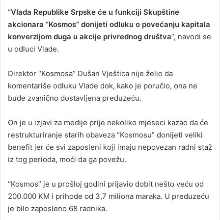
“
Vlada Republike Srpske će u funkciji Skupštine
akcionara “Kosmos” donijeti odluku o povećanju kapitala
konverzijom duga u akcije privrednog društva
”, navodi se
u odluci Vlade.
Direktor “Kosmosa” Dušan Vještica nije želio da
komentariše odluku Vlade dok, kako je poručio, ona ne
bude zvanično dostavljena preduzeću.
On je u izjavi za medije prije nekoliko mjeseci kazao da će
restrukturiranje starih obaveza “Kosmosu” donijeti veliki
benefit jer će svi zaposleni koji imaju nepovezan radni staž
iz tog perioda, moći da ga povežu.
“Kosmos” je u prošloj godini prijavio dobit nešto veću od
200.000 KM i prihode od 3,7 miliona maraka. U preduzeću
je bilo zaposleno 68 radnika.