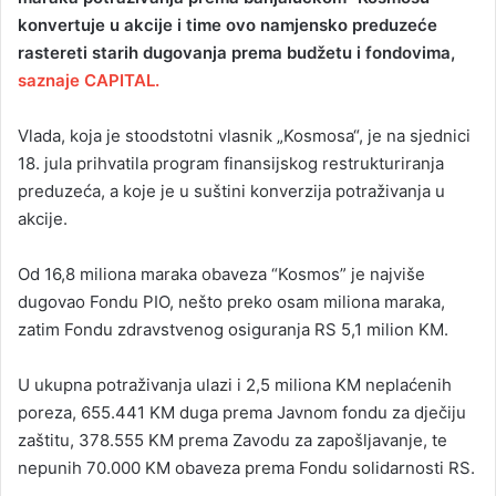
konvertuje u akcije i time ovo namjensko preduzeće
a
rastereti starih dugovanja prema budžetu i fondovima,
n
saznaje CAPITAL.
e
m
a
Vlada, koja je stoodstotni vlasnik „Kosmosa“, je na sjednici
i
18. jula prihvatila program finansijskog restrukturiranja
l
preduzeća, a koje je u suštini konverzija potraživanja u
akcije.
Od 16,8 miliona maraka obaveza “Kosmos” je najviše
dugovao Fondu PIO, nešto preko osam miliona maraka,
zatim Fondu zdravstvenog osiguranja RS 5,1 milion KM.
U ukupna potraživanja ulazi i 2,5 miliona KM neplaćenih
poreza, 655.441 KM duga prema Javnom fondu za dječiju
zaštitu, 378.555 KM prema Zavodu za zapošljavanje, te
nepunih 70.000 KM obaveza prema Fondu solidarnosti RS.