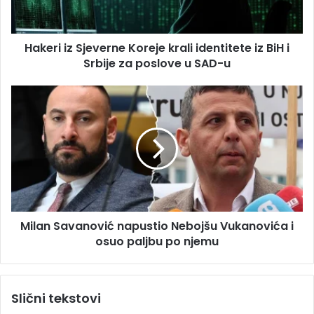
d
i
r
z
e
S
s
Hakeri iz Sjeverne Koreje krali identitete iz BiH i
j
u
Srbije za poslove u SAD-u
e
v
e
M
r
i
n
l
e
a
K
n
o
S
r
a
e
v
j
a
e
Milan Savanović napustio Nebojšu Vukanovića i
n
k
osuo paljbu po njemu
o
r
v
a
i
l
ć
Slični tekstovi
i
n
i
a