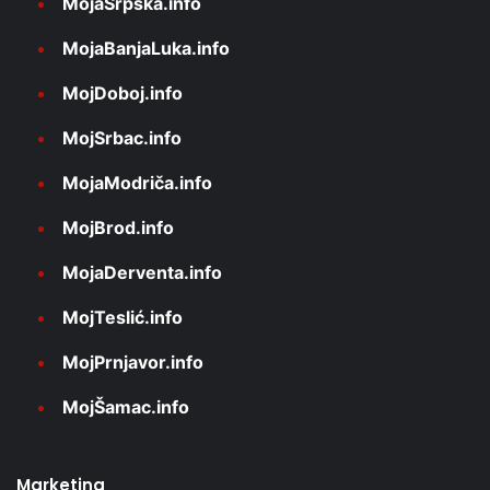
MojaSrpska.info
MojaBanjaLuka.info
MojDoboj.info
MojSrbac.info
MojaModriča.info
MojBrod.info
MojaDerventa.info
MojTeslić.info
MojPrnjavor.info
MojŠamac.info
Marketing