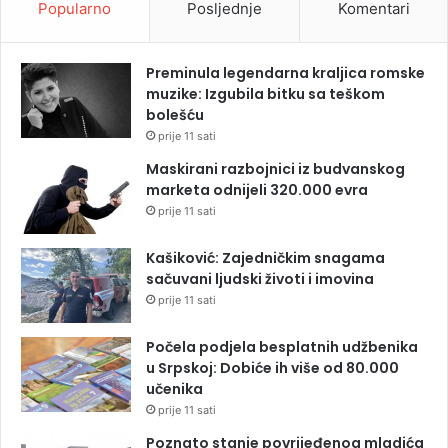
Popularno
Posljednje
Komentari
Preminula legendarna kraljica romske
muzike: Izgubila bitku sa teškom
bolešću
prije 11 sati
Maskirani razbojnici iz budvanskog
marketa odnijeli 320.000 evra
prije 11 sati
Kašiković: Zajedničkim snagama
sačuvani ljudski životi i imovina
prije 11 sati
Počela podjela besplatnih udžbenika
u Srpskoj: Dobiće ih više od 80.000
učenika
prije 11 sati
Poznato stanje povrijeđenog mladića