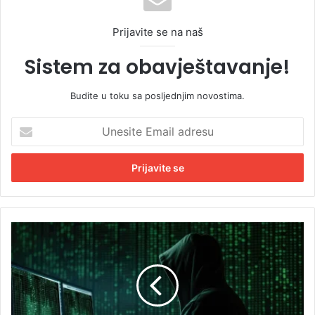
Prijavite se na naš
Sistem za obavještavanje!
Budite u toku sa posljednjim novostima.
U
n
e
s
i
t
e
E
H
m
a
a
k
i
e
l
r
a
i