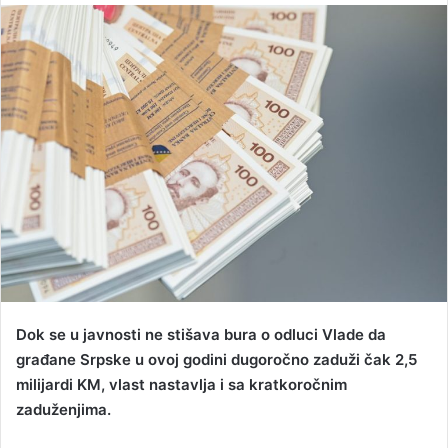
n
d
a
n
e
m
a
i
l
Dok se u javnosti ne stišava bura o odluci Vlade da
građane Srpske u ovoj godini dugoročno zaduži čak 2,5
milijardi KM, vlast nastavlja i sa kratkoročnim
zaduženjima.