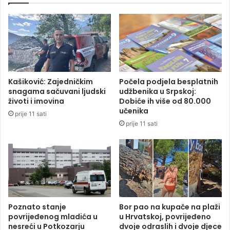
d
p
e
u
n
s
t
t
i
i
t
o
e
N
Kašiković: Zajedničkim
Počela podjela besplatnih
t
e
snagama sačuvani ljudski
udžbenika u Srpskoj:
e
b
životi i imovina
Dobiće ih više od 80.000
i
o
učenika
prije 11 sati
z
j
prije 11 sati
B
š
i
u
H
V
i
u
S
k
r
a
b
n
i
o
Poznato stanje
Bor pao na kupače na plaži
j
v
povrijeđenog mladića u
u Hrvatskoj, povrijeđeno
e
nesreći u Potkozarju
dvoje odraslih i dvoje djece
i