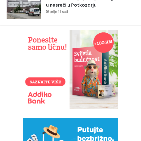
u nesreći u Potkozarju
prije 11 sati