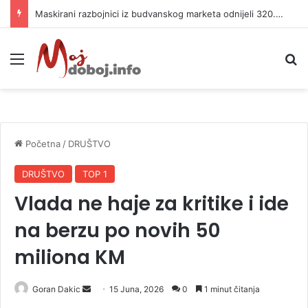
Maskirani razbojnici iz budvanskog marketa odnijeli 320.000 evra
Meni
P
Početna
/
DRUŠTVO
DRUŠTVO
TOP 1
Vlada ne haje za kritike i ide
na berzu po novih 50
miliona KM
Goran Dakic
S
15 Juna, 2026
0
1 minut čitanja
e