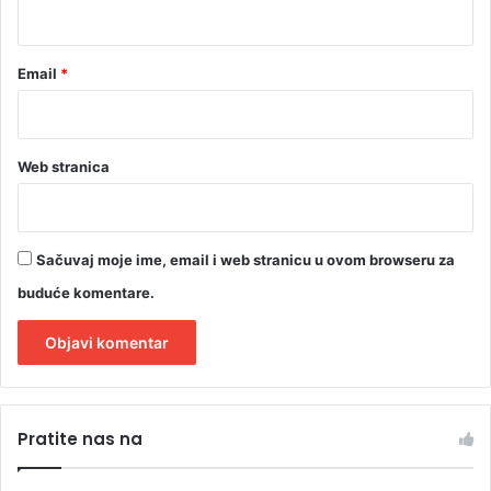
*
Email
*
Web stranica
Sačuvaj moje ime, email i web stranicu u ovom browseru za
buduće komentare.
A
l
Pratite nas na
t
e