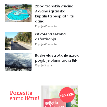
Zbog tropskih vrućina:
Akvana i gradska
kupališta besplatni tri
dana
prije 40 minuta
Otvorena sezona
asfaltiranja
prije 46 minuta
Ruske vlasti otkrile uzrok
pogibije planinara iz BiH
prije 3 sata