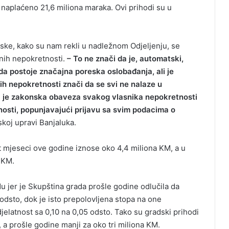
naplaćeno 21,6 miliona maraka. Ovi prihodi su u
ske, kako su nam rekli u nadležnom Odjeljenju, se
enih nepokretnosti.
– To ne znači da je, automatski,
da postoje značajna poreska oslobađanja, ali je
ih nepokretnosti znači da se svi ne nalaze u
a je zakonska obaveza svakog vlasnika nepokretnosti
tnosti, popunjavajući prijavu sa svim podacima o
koj upravi Banjaluka.
t mjeseci ove godine iznose oko 4,4 miliona KM, a u
 KM.
u jer je Skupština grada prošle godine odlučila da
odsto, dok je isto prepolovljena stopa na one
jelatnost sa 0,10 na 0,05 odsto. Tako su gradski prihodi
 a prošle godine manji za oko tri miliona KM.