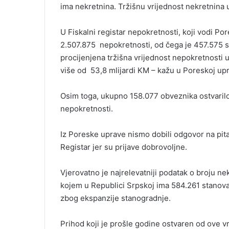
ima nekretnina. Tržišnu vrijednost nekretnina
U Fiskalni registar nepokretnosti, koji vodi P
2.507.875 nepokretnosti, od čega je 457.575 s
procijenjena tržišna vrijednost nepokretnosti u
više od 53,8 mlijardi KM – kažu u Poreskoj upr
Osim toga, ukupno 158.077 obveznika ostvarilo
nepokretnosti.
Iz Poreske uprave nismo dobili odgovor na pita
Registar jer su prijave dobrovoljne.
Vjerovatno je najrelevatniji podatak o broju ne
kojem u Republici Srpskoj ima 584.261 stanova.
zbog ekspanzije stanogradnje.
Prihod koji je prošle godine ostvaren od ove vr