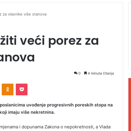
z za vlasnike više stanova
iti veći porez za
tanova
0
4 minuta čitanja
ontakte
Odnoklassniki
Pocket
poslanicima uvođenje progresivnih poreskih stopa na
koji imaju više nekretnina.
zmjenama i dopunama Zakona o nepokretnosti, a Vlada