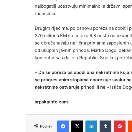
najbogatiji učestvuju minimalno, a državni apa
radnicima.
Drugim riječima, po osnovu poreza na dobit i 
270 miliona KM što je oko 9,8 odsto od ukupni
se obračunavaju na lična primanja zaposlenih up
od ukupnih javnih prihoda. Marko Đogo, dekan 
komentarisao da je u Republici Srpskoj potreb
– Da se poreza oslobodi ona nekretnina koja sl
se progresivnim stopama oporezuje svaka nare
nekretnine ostvaruje prihod ili ne –
ističe Đog
srpskainfo.com
Facebook
X
LinkedIn
Tumblr
Pinterest
Podijeli