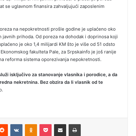
rat se uglavnom finansira zahvaljujući zaposlenim
poreza na nepokretnosti prošle godine je uplaćeno oko
h javnih prihoda. Od poreza na dohodak i doprinosa koji
laćeno je oko 1,4 milijardi KM što je više od 51 odsto
Ekonomskog fakulteta Pale, za Srpskainfo je još ranije
na reforma sistema oporezivanja nepokretnosti.
uži isključivo za stanovanje vlasnika i porodice, a da
dna nekretnina. Bez obzira da li vlasnik od te
o.
Reddit
VKontakte
Odnoklassniki
Pocket
Podijeli putem Emaila
Odštampaj