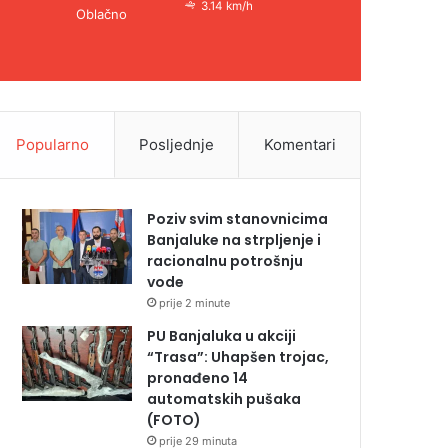
3.14 km/h
Oblačno
Popularno
Posljednje
Komentari
Poziv svim stanovnicima
Banjaluke na strpljenje i
racionalnu potrošnju
vode
prije 2 minute
PU Banjaluka u akciji
“Trasa”: Uhapšen trojac,
pronađeno 14
automatskih pušaka
(FOTO)
prije 29 minuta