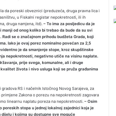
a da poreski obveznici (preduzeća, druga pravna lica i
sništvu, u Fiskalni registar nepokretnosti, ili ih
na, druga namjena, itd).
– To ima za posljedicu da je
 manji od onog koliko bi trebao da bude da su svi
i. Radi se o značajnom prihodu budžeta Grada, koji
ma. Iako je ovaj porez nominalno povećan za 2,5
evidentno je da smanjenje stope, kroz skupštinske
anja nepokretnosti, negativno utiče na visinu naplate.
državanja, prije svega, komunalne, ali i druge
a kvalitet života i nivo usluga koji se pruža građanima
i gradova RS i načelnik Istočnog Novog Sarajeva, za
ta primjene Zakona o porezu na nepokretnosti zagovara
amo linearnu naplatu poreza na nepokretnosti.
– Osim
 poreskih stopa u jednoj lokalnoj zajednici koja je
em dijelu i kojima su dostupne sve moguće