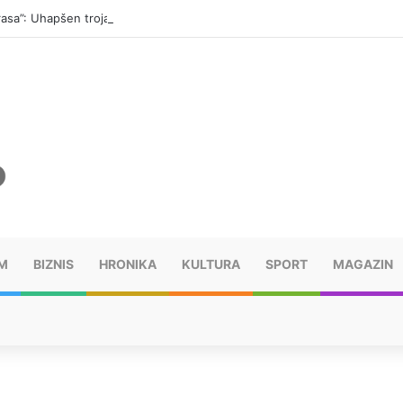
“Trasa”: Uhapšen trojac, pronađeno 14 automatskih pušaka (FOTO)
M
BIZNIS
HRONIKA
KULTURA
SPORT
MAGAZIN