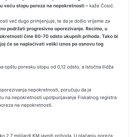
ju veću stopu poreza na nepokretnosti –
kaže Ćosić.
ti već dugo primjenjuje, te da je došlo vrijeme za
tno podržati progresivno oporezivanje. Recimo, u
pokretnosti čine 60-70 odsto ukupnih prihoda. Tako bi
ojoj će se naplaćivati veliki iznos po osnovu tog
 opštu poresku stopu od 0,12 odsto, a Istočna Ilidža
 oporezivanja nepokretnosti, poručuju da je
u na nepokretnosti upotpunjavanje Fiskalnog registra
poreza ne nepokretnosti.
ko 2,7 milijardi KM javnih prihoda. U plaćanju poreza