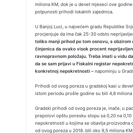
miliona KM, dok je u devet mjeseci ove godine 
potpunosti prihodi lokalnih zajednica.
U Banjoj Luci, u najvećem gradu Republike Srp
procjenjuje da ima čak 25-30 odsto neprijavlj
toliko manji prihod po tom osnovu, s obzirom 
činjenica da ovako visok procent neprijavljen
ravnopravnom položaju. Treba imati u vidu d
da se sam prijavi u Fiskalni registar nepokre
konkretnoj nepokretnosti –
napominju u Grads
Prihodi od ovog poreza u gradskoj kasi u deve
istom periodu prošle godine su bili 4,8 miliona
Gradski prihodi od ovog poreza je, inače, u pad
prepolovi opštu poresku stopu sa 0,20 na 0,10 
nepokretnosti u kojima se obavlja proizvodna d
od ovog poreza u 2018. bili oko 9,5 miliona KM,