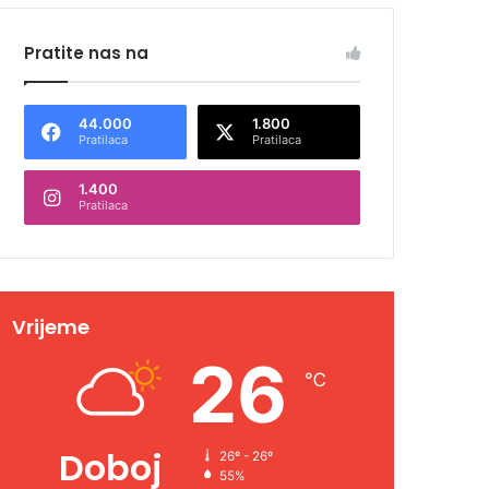
Pratite nas na
44.000
1.800
Pratilaca
Pratilaca
1.400
Pratilaca
Vrijeme
26
℃
Doboj
26º - 26º
55%