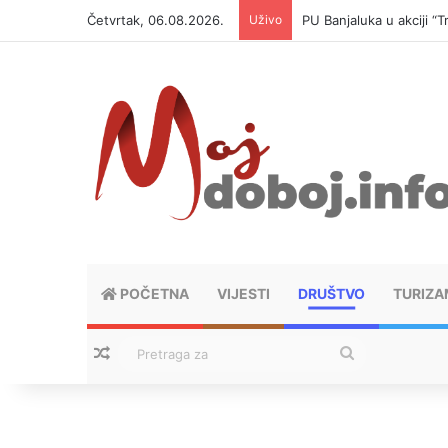
Četvrtak, 06.08.2026.
Uživo
PU Banjaluka u akciji 
POČETNA
VIJESTI
DRUŠTVO
TURIZA
Nasumični tekstovi
Pretraga
za