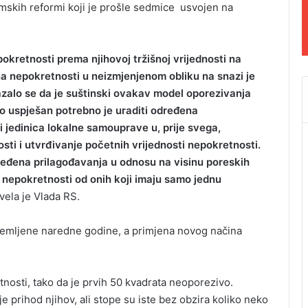
mskih reformi koji je prošle sedmice usvojen na
okretnosti prema njihovoj tržišnoj vrijednosti na
na nepokretnosti u neizmjenjenom obliku na snazi je
zalo se da je suštinski ovakav model oporezivanja
o uspješan potrebno je uraditi određena
 jedinica lokalne samouprave u, prije svega,
ti i utvrđivanje početnih vrijednosti nepokretnosti.
dređena prilagođavanja u odnosu na visinu poreskih
 nepokretnosti od onih koji imaju samo jednu
vela je Vlada RS.
emljene naredne godine, a primjena novog načina
nosti, tako da je prvih 50 kvadrata neoporezivo.
e prihod njihov, ali stope su iste bez obzira koliko neko