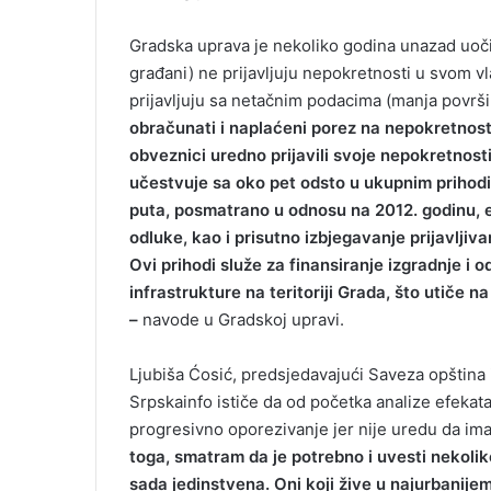
Gradska uprava je nekoliko godina unazad uočil
građani) ne prijavljuju nepokretnosti u svom vla
prijavljuju sa netačnim podacima (manja površi
obračunati i naplaćeni porez na nepokretnosti
obveznici uredno prijavili svoje nepokretnost
učestvuje sa oko pet odsto u ukupnim prihodi
puta, posmatrano u odnosu na 2012. godinu, 
odluke, kao i prisutno izbjegavanje prijavljiv
Ovi prihodi služe za finansiranje izgradnje i o
infrastrukture na teritoriji Grada, što utiče n
–
navode u Gradskoj upravi.
Ljubiša Ćosić, predsjedavajući Saveza opština 
Srpskainfo ističe da od početka analize efeka
progresivno oporezivanje jer nije uredu da im
toga, smatram da je potrebno i uvesti nekoliko
sada jedinstvena. Oni koji žive u najurbanij