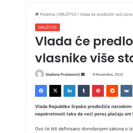
Početna
/
DRUŠTVO
/
Vlada će predložiti veći pore
DRUŠTVO
Vlada će predlož
vlasnike više s
Slađana Prodanović
S
9 Novembra, 2022
e
Facebook
X
LinkedIn
Tumblr
Pinterest
Reddit
VK
n
d
a
Vlada Republike Srpske predložiće narodnim 
n
nepokretnosti tako da veći porez plaćaju oni 
e
m
Ovo će biti definisano donošenjem zakona o i
a