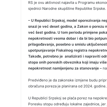
RS je ovu aktivnost najavila u Programu ekono
i
sjednici Narodne skupštine Republike Srpske.
l
– U Republici Srpskoj, model oporezivanja nep
snazi je već deset godina, a Zakon o porezu 
već šest godina. U tom periodu primjene poka
nepokretnosti veoma dobar i da bi bio potpun
prilagođavanja, posebno u smislu uključenosti
upotpunjavanje Fiskalnog registra nepokretnos
Takođe, potrebno je analizirati i napraviti o
stopa onih poreskih obveznika koji imaju više
nepokretnost namijenjenu za stanovanje –
na
Predviđeno je da zakonske izmjene budu pripr
obračuna poreza je planirana od 2024. godine.
U Republici Srpskoj se plaća porez na nepokret
Poresku stopu određuju lokalne zajednice, jer j