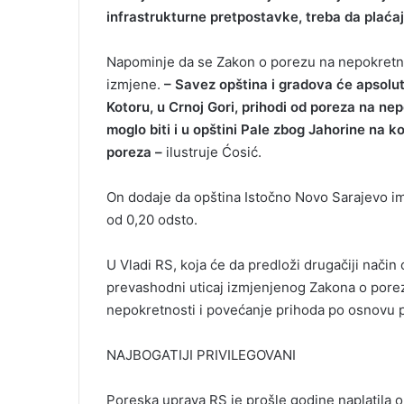
infrastrukturne pretpostavke, treba da plaća
Napominje da se Zakon o porezu na nepokretnos
izmjene.
– Savez opština i gradova će apsolu
Kotoru, u Crnoj Gori, prihodi od poreza na ne
moglo biti i u opštini Pale zbog Jahorine na k
poreza –
ilustruje Ćosić.
On dodaje da opština Istočno Novo Sarajevo ima
od 0,20 odsto.
U Vladi RS, koja će da predloži drugačiji način
prevashodni uticaj izmjenjenog Zakona o porez
nepokretnosti i povećanje prihoda po osnovu 
NAJBOGATIJI PRIVILEGOVANI
Poreska uprava RS je prošle godine naplatila o