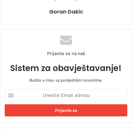
Goran Dakic
Prijavite se na naš
Sistem za obavještavanje!
Budite u toku sa posljednjim novostima.
U
n
e
s
i
t
e