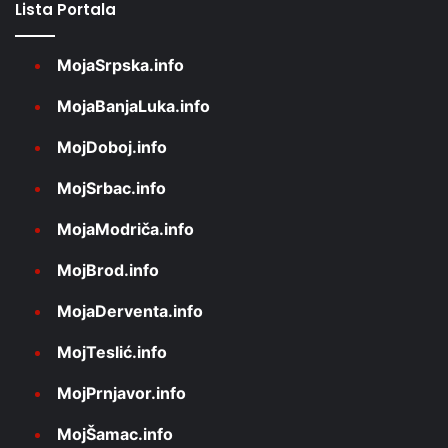
Lista Portala
MojaSrpska.info
MojaBanjaLuka.info
MojDoboj.info
MojSrbac.info
MojaModriča.info
MojBrod.info
MojaDerventa.info
MojTeslić.info
MojPrnjavor.info
MojŠamac.info