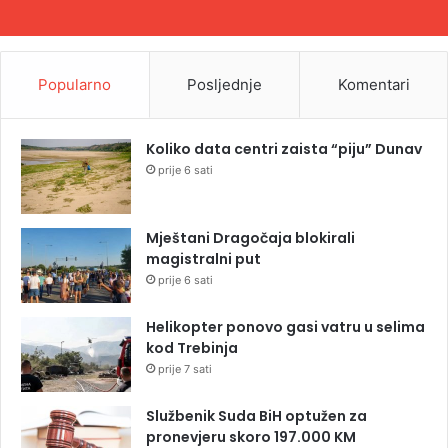
Popularno
Posljednje
Komentari
Koliko data centri zaista “piju” Dunav
prije 6 sati
Mještani Dragočaja blokirali
magistralni put
prije 6 sati
Helikopter ponovo gasi vatru u selima
kod Trebinja
prije 7 sati
Službenik Suda BiH optužen za
pronevjeru skoro 197.000 KM