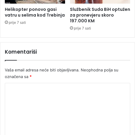
e
p
Helikopter ponovo gasi
Službenik Suda BiH optužen
e
vatru u selima kod Trebinja
za pronevjeru skoro
t
197.000 KM
prije 7 sati
m
prije 7 sati
i
l
i
Komentariši
o
n
a
Vaša email adresa neće biti objavljivana.
Neophodna polja su
K
M
označena sa
*
K
o
m
e
n
t