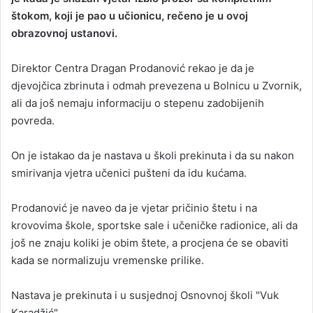
štokom, koji je pao u učionicu, rečeno je u ovoj
a
obrazovnoj ustanovi.
n
e
Direktor Centra Dragan Prodanović rekao je da je
m
a
djevojčica zbrinuta i odmah prevezena u Bolnicu u Zvornik,
i
ali da još nemaju informaciju o stepenu zadobijenih
l
povreda.
On je istakao da je nastava u školi prekinuta i da su nakon
smirivanja vjetra učenici pušteni da idu kućama.
Prodanović je naveo da je vjetar pričinio štetu i na
krovovima škole, sportske sale i učeničke radionice, ali da
još ne znaju koliki je obim štete, a procjena će se obaviti
kada se normalizuju vremenske prilike.
Nastava je prekinuta i u susjednoj Osnovnoj školi "Vuk
Karadžić".