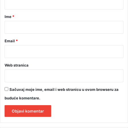
a
r
Ime
*
*
Email
*
Web stranica
Sačuvaj moje ime, email i web stranicu u ovom browseru za
buduće komentare.
A