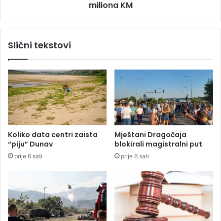
d
miliona KM
i
e
j
S
u
r
z
Slični tekstovi
p
a
s
š
k
t
e
i
,
t
b
u
i
R
ć
S
e
z
Koliko data centri zaista
Mještani Dragočaja
i
a
“piju” Dunav
blokirali magistralni put
h
d
prije 6 sati
prije 6 sati
j
u
o
ž
š
u
j
e
s