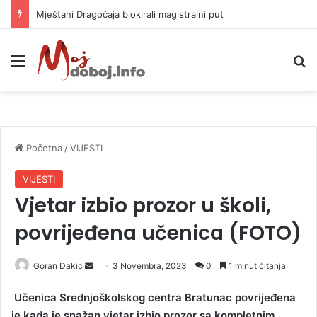
Helikopter ponovo gasi vatru u selima kod Trebinja
Meni
P
Početna
/
VIJESTI
VIJESTI
Vjetar izbio prozor u školi,
povrijeđena učenica (FOTO)
Goran Dakic
S
3 Novembra, 2023
0
1 minut čitanja
e
Učenica Srednjoškolskog centra Bratunac povrijeđena
n
je kada je snažan vjetar izbio prozor sa kompletnim
d