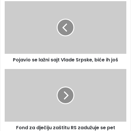
E
P
m
o
a
j
i
a
l
v
a
i
d
o
r
s
e
e
s
Pojavio se lažni sajt Vlade Srpske, biće ih još
l
u
a
ž
F
n
o
i
n
s
d
a
z
j
a
t
d
V
j
l
e
Fond za dječiju zaštitu RS zadužuje se pet
a
č