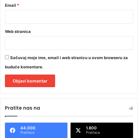
Email
*
Web stranica
Sačuvaj moje ime, email i web stranicu u ovom browseru za
buduće komentare.
A
l
Pratite nas na
t
e
44.000
1.800
r
Pratilaca
Pratilaca
n