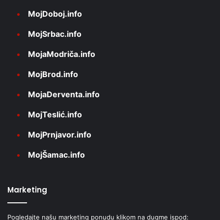
MojDoboj.info
MojSrbac.info
MojaModriča.info
MojBrod.info
MojaDerventa.info
MojTeslić.info
MojPrnjavor.info
MojŠamac.info
Marketing
Pogledajte našu marketing ponudu klikom na dugme ispod: