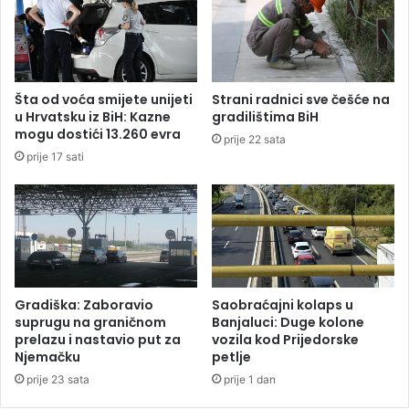
r
a
e
t
m
r
a
e
n
n
Šta od voća smijete unijeti
Strani radnici sve češće na
j
i
u Hrvatsku iz BiH: Kazne
gradilištima BiH
e
n
mogu dostići 13.260 evra
prije 22 sata
z
z
prije 17 sati
a
i
1
m
0
a
d
s
o
k
1
o
5
r
s
o
Gradiška: Zaboravio
Saobraćajni kolaps u
t
d
suprugu na graničnom
Banjaluci: Duge kolone
e
a
prelazu i nastavio put za
vozila kod Prijedorske
p
Njemačku
petlje
i
e
n
prije 23 sata
prije 1 dan
n
e