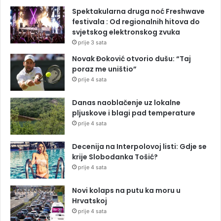
Spektakularna druga noć Freshwave
festivala : Od regionalnih hitova do
svjetskog elektronskog zvuka
prije 3 sata
Novak Đoković otvorio dušu: “Taj
poraz me uništio”
prije 4 sata
Danas naoblačenje uz lokalne
pljuskove i blagi pad temperature
prije 4 sata
Decenija na Interpolovoj listi: Gdje se
krije Slobodanka Tošić?
prije 4 sata
Novi kolaps na putu ka moru u
Hrvatskoj
prije 4 sata