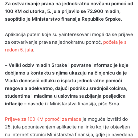
Za ostvarivanje prava na jednokratnu novčanu pomoć od
n
100 KM od utorka, 5. jula prijavilo se 72.900 mladih,
d
saopštilo je Ministarstvo finansija Republike Srpske.
a
n
Aplikacija putem koje su yainteresovani mogli da se prijave
e
za ostvarivanje prava na jednokratnu pomoć,
m
počela je s
a
radom 5. jula
.
i
l
–
Veliki odziv mladih Srpske i povratne informacije koje
dobijamo u kontaktu s njima ukazuju na činjenicu da je
Vlada donoseći odluku o isplatu jednokratne pomoći
reagovala adekvatno, dajući podršku srednjoškolcima,
studentima i mladima u uslovima suzbijanja posljedica
inflacije –
navode iz Ministarstva finansija, piše Srna.
Prijave za 100 KM pomoći za mlade
je moguće izvršiti do
25. jula popunjavanjem aplikacije na linku koji je objavljen
na internet stranici Ministarstva finansija, gdje je navedena