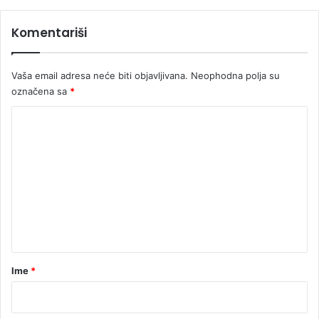
i
s
e
Komentariši
r
v
i
Vaša email adresa neće biti objavljivana.
Neophodna polja su
r
označena sa
*
a
K
o
m
e
n
t
a
r
Ime
*
*