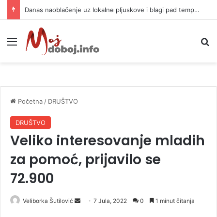
Danas naoblačenje uz lokalne pljuskove i blagi pad temperature
Meni
P
Početna
/
DRUŠTVO
DRUŠTVO
Veliko interesovanje mladih
za pomoć, prijavilo se
72.900
Veliborka Šutilović
S
7 Jula, 2022
0
1 minut čitanja
e