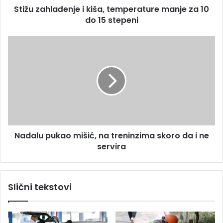
s
Stižu zahlađenje i kiša, temperature manje za 10
a
u
do 15 stepeni
đ
e
n
N
j
a
e
d
i
a
k
l
i
u
š
p
a
u
,
k
t
Nadalu pukao mišić, na treninzima skoro da i ne
a
e
servira
o
m
m
p
i
e
š
Slični tekstovi
r
i
a
ć
t
,
u
n