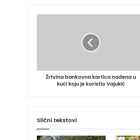
E
m
Ž
a
r
i
t
l
v
a
i
d
n
r
a
e
b
s
a
u
Žrtvina bankovna kartica nađena u
n
kući koju je koristio Vajukić
k
o
v
n
a
k
Slični tekstovi
a
r
t