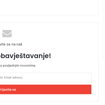
vite se na naš
obavještavanje!
sa posljednjim novostima.