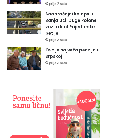
prije 2 sata
Saobraćajni kolaps u
Banjaluci: Duge kolone
vozila kod Prijedorske
petlje
prije 3 sata
Ovo je najveća penzija u
Srpskoj
prije 3 sata