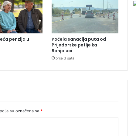
o
n
a
r
n
i
veća penzija u
Počela sanacija puta od
r
Prijedorske petlje ka
a
Banjaluci
d
prije 3 sata
a
r
s
k
i
s
i
s
t
olja su označena sa
*
e
m
u