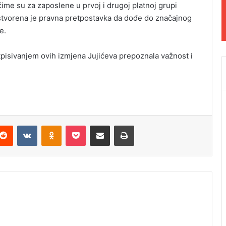
čime su za zaposlene u prvoj i drugoj platnoj grupi
 stvorena je pravna pretpostavka da dođe do značajnog
e.
tpisivanjem ovih izmjena Jujićeva prepoznala važnost i
Reddit
VKontakte
Odnoklassniki
Pocket
Podijeli putem Emaila
Odštampaj