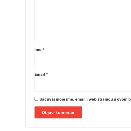
o
m
r
i
e
s
n
t
t
i
o
a
V
r
a
Ime
*
j
*
u
k
i
Email
*
ć
Sačuvaj moje ime, email i web stranicu u ovom 
A