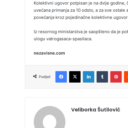
Kolektivni ugovor potpisan je na dvije godine, 
i
uvećana primanja za 10 odsto, a za sve ostale
l
povećanja kroz pojedinačne kolektivne ugovor
Iz resornog ministarstva je saopšteno da je po
ulogu vatrogasaca-spasilaca.
nezavisne.com
Facebook
X
LinkedIn
Tumblr
Pinterest
Podijeli
Veliborka Šutilović