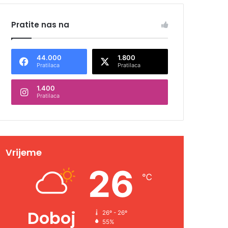
Pratite nas na
44.000
1.800
Pratilaca
Pratilaca
1.400
Pratilaca
Vrijeme
26
℃
Doboj
26º - 26º
55%