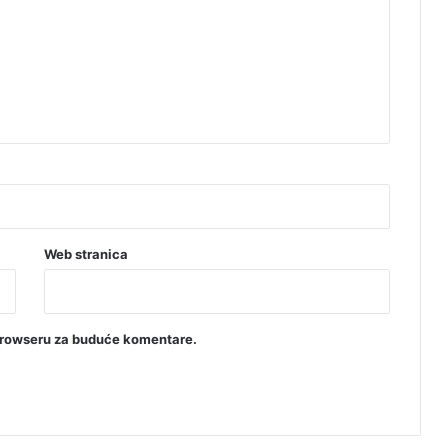
L
a
k
t
a
š
i
m
a
Web stranica
browseru za buduće komentare.