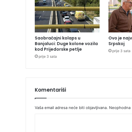
i
c
a
n
a
đ
Saobraćajni kolaps u
Ovo je naj
e
Banjaluci: Duge kolone vozila
Srpskoj
n
kod Prijedorske petlje
prije 3 sata
a
prije 3 sata
u
k
u
ć
i
k
Komentariši
o
j
u
Vaša email adresa neće biti objavljivana.
Neophodna p
j
K
e
k
o