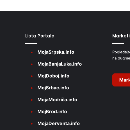
l
t
e
r
Lista Portala
Market
n
a
MojaSrpska.info
Pogledajt
t
na dugme
i
MojaBanjaLuka.info
v
MojDoboj.info
e
Mark
MojSrbac.info
:
MojaModriča.info
MojBrod.info
MojaDerventa.info