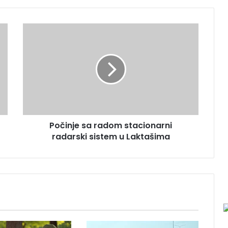
P
o
č
i
n
j
e
s
a
Počinje sa radom stacionarni
r
radarski sistem u Laktašima
a
d
o
m
s
t
a
c
i