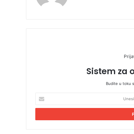
Prija
Sistem za 
Budite u toku 
U
n
e
s
i
t
e