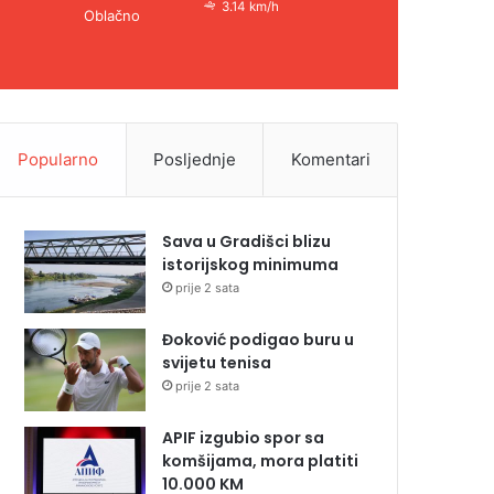
3.14 km/h
Oblačno
Popularno
Posljednje
Komentari
Sava u Gradišci blizu
istorijskog minimuma
prije 2 sata
Đoković podigao buru u
svijetu tenisa
prije 2 sata
APIF izgubio spor sa
komšijama, mora platiti
10.000 KM