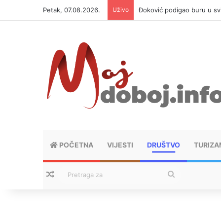
Petak, 07.08.2026.
Uživo
Đoković podigao buru u svi
POČETNA
VIJESTI
DRUŠTVO
TURIZA
Nasumični tekstovi
Pretraga
za