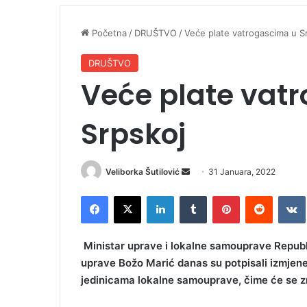
Početna
/
DRUŠTVO
/
Veće plate vatrogascima u S
DRUŠTVO
Veće plate vat
Srpskoj
Veliborka Šutilović
S
31 Januara, 2022
e
Facebook
X
LinkedIn
Tumblr
Pinterest
Reddit
VK
n
d
a
Ministar uprave i lokalne samouprave Republi
n
uprave Božo Marić danas su potpisali izmjen
e
jedinicama lokalne samouprave, čime će se z
m
a