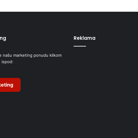
ing
Reklama
e našu marketing ponudu klikom
 ispod:
eting