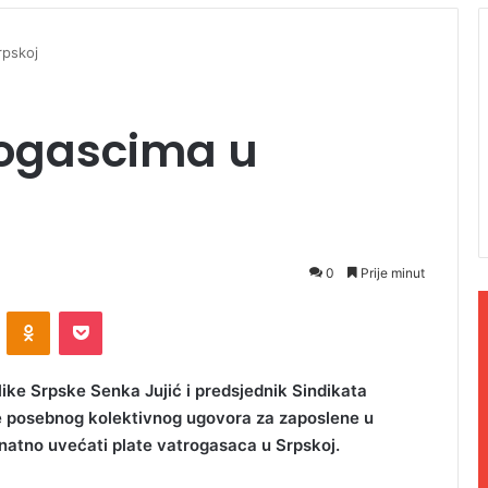
rpskoj
rogascima u
0
Prije minut
ontakte
Odnoklassniki
Pocket
ke Srpske Senka Jujić i predsjednik Sindikata
e posebnog kolektivnog ugovora za zaposlene u
natno uvećati plate vatrogasaca u Srpskoj.