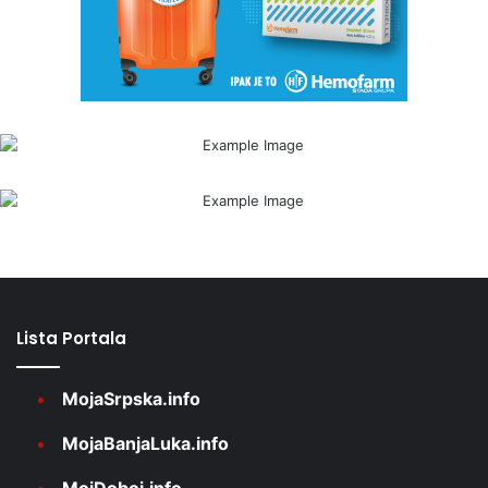
Lista Portala
MojaSrpska.info
MojaBanjaLuka.info
MojDoboj.info