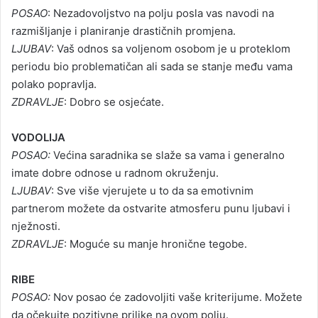
POSAO
: Nezadovoljstvo na polju posla vas navodi na
razmišljanje i planiranje drastičnih promjena.
LJUBAV
: Vaš odnos sa voljenom osobom je u proteklom
periodu bio problematičan ali sada se stanje među vama
polako popravlja.
ZDRAVLJE
: Dobro se osjećate.
VODOLIJA
POSAO:
Većina saradnika se slaže sa vama i generalno
imate dobre odnose u radnom okruženju.
LJUBAV
: Sve više vjerujete u to da sa emotivnim
partnerom možete da ostvarite atmosferu punu ljubavi i
nježnosti.
ZDRAVLJE
: Moguće su manje hronične tegobe.
RIBE
POSAO:
Nov posao će zadovoljiti vaše kriterijume. Možete
da očekujte pozitivne prilike na ovom polju.