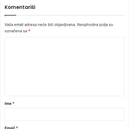
Komentariši
Vaša email adresa neće biti objavljivana.
Neophodna polja su
označena sa
*
K
o
m
e
n
t
a
r
Ime
*
*
Email
*