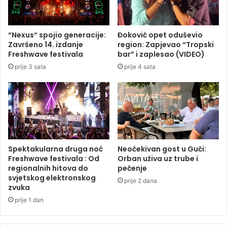
ž
e
d
“Nexus“ spojio generacije:
Đoković opet oduševio
a
Završeno 14. izdanje
region: Zapjevao “Tropski
p
Freshwave festivala
bar” i zaplesao (VIDEO)
r
prije 3 sata
prije 4 sata
e
ž
i
v
i
p
r
e
Spektakularna druga noć
Neočekivan gost u Guči:
v
Freshwave festivala : Od
Orban uživa uz trube i
a
regionalnih hitova do
pečenje
svjetskog elektronskog
r
prije 2 dana
zvuka
u
prije 1 dan