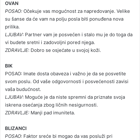
OVAN
a
POSAO:
Očekuje vas mogućnost za napredovanje. Velike
n
su šanse da će vam na polju posla biti ponuđena nova
e
prilika.
m
LJUBAV
: Partner vam je posvećen i stalo mu je do toga da
a
vi budete sretni i zadovoljni pored njega.
i
ZDRAVLJE
: Dobro se osjećate u svojoj koži.
l
BIK
POSAO: Imate dosta obaveza i važno je da se posvetite
svom poslu. Od vaše odgovornosti i posvećenosti zavisi
vaša budućnost.
LJUBAV
: Moguće je da niste spremni da priznate svoja
iskrena osećanja zbog ličnih nesigurnosti.
ZDRAVLJE:
Manji pad imuniteta.
BLIZANCI
POSAO
: Faktor sreće bi mogao da vas posluži pri