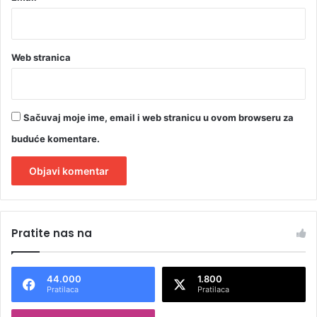
Web stranica
Sačuvaj moje ime, email i web stranicu u ovom browseru za
buduće komentare.
A
l
Pratite nas na
t
e
44.000
1.800
r
Pratilaca
Pratilaca
n