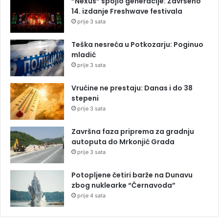
“Nexus“ spojio generacije: Završeno
14. izdanje Freshwave festivala
prije 3 sata
Teška nesreća u Potkozarju: Poginuo
mladić
prije 3 sata
Vrućine ne prestaju: Danas i do 38
stepeni
prije 3 sata
Završna faza priprema za gradnju
autoputa do Mrkonjić Grada
prije 3 sata
Potopljene četiri barže na Dunavu
zbog nuklearke “Černavoda”
prije 4 sata