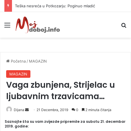
Teška nesreća u Potkozarju: Poginuo mladić
Meni
P
Početna
/
MAGAZIN
MAGAZIN
Vaga zbunjena, Strijelac u
ljubavnim trzavicama…
Dijana
S
21 Decembra, 2019
0
2 minuta čitanja
e
Saznajte šta su vam zvijezde pripremile za subotu 21. decembar
n
2019. godine:
d