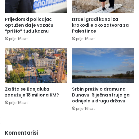
e
a
n
d
a
a
Prijedorski policajac
Izrael gradi kanal za
o
ž
optužen da je vozaču
krokodile oko zatvora za
b
e
“prišio” tuđu kaznu
Palestince
a
l
prije 16 sati
prije 16 sati
v
e
e
D
z
ž
n
e
e
k
r
u
e
z
Za šta se Banjaluka
Srbin preživio dramu na
e
zadužuje 18 miliona KM?
Dunavu: Riječna struja ga
r
odnijela u drugu državu
prije 16 sati
v
prije 16 sati
e
b
a
Komentariši
n
a