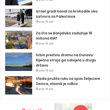
Izrael gradi kanal za krokodile oko
zatvora za Palestince
prije 16 sati
Za šta se Banjaluka zadužuje 18
miliona KM?
prije 16 sati
Srbin preživio dramu na Dunavu:
Riječna struja ga odnijela u drugu
državu
prije 16 sati
Vlada pružila ruku za spas Željezare
Zenica, vlasnik je odbio
prije 16 sati