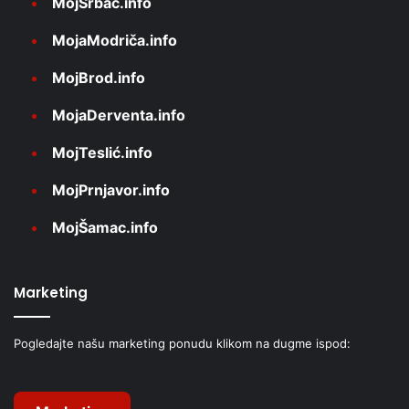
MojSrbac.info
MojaModriča.info
MojBrod.info
MojaDerventa.info
MojTeslić.info
MojPrnjavor.info
MojŠamac.info
Marketing
Pogledajte našu marketing ponudu klikom na dugme ispod: