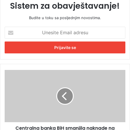
Sistem za obavještavanje!
Budite u toku sa posljednjim novostima.
U
n
e
s
i
t
e
E
C
m
e
a
n
i
t
l
r
a
a
d
l
r
n
e
a
s
Centralna banka BiH smanjila naknade na
b