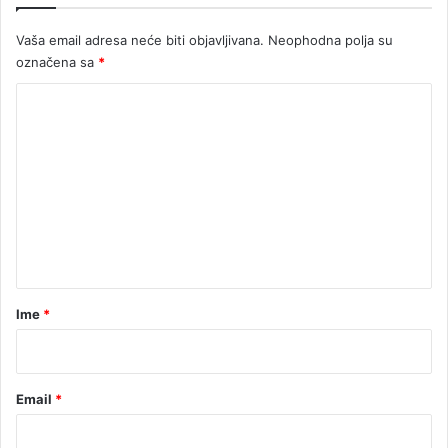
k
Vaša email adresa neće biti objavljivana.
Neophodna polja su
a
označena sa
*
K
o
m
e
n
t
a
r
Ime
*
*
Email
*