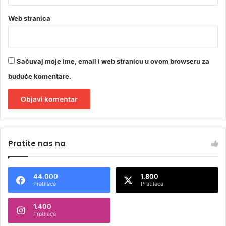
Web stranica
Sačuvaj moje ime, email i web stranicu u ovom browseru za
buduće komentare.
A
l
Pratite nas na
t
e
44.000
1.800
r
Pratilaca
Pratilaca
n
1.400
a
Pratilaca
t