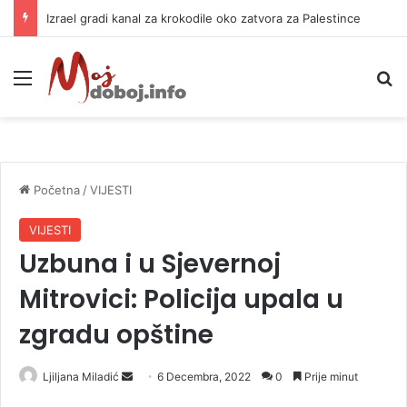
Izrael gradi kanal za krokodile oko zatvora za Palestince
Meni
P
Početna
/
VIJESTI
VIJESTI
Uzbuna i u Sjevernoj
Mitrovici: Policija upala u
zgradu opštine
Ljiljana Miladić
S
6 Decembra, 2022
0
Prije minut
e