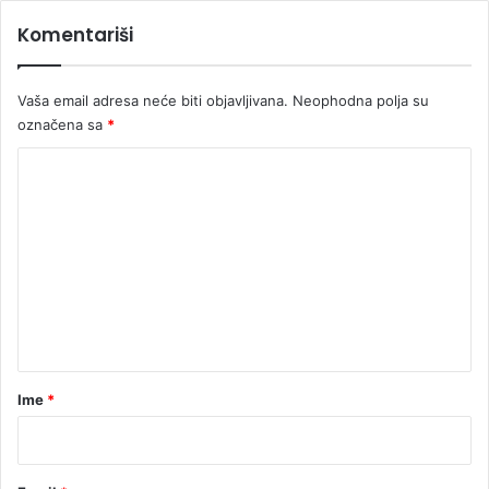
Komentariši
Vaša email adresa neće biti objavljivana.
Neophodna polja su
označena sa
*
K
o
m
e
n
t
a
r
Ime
*
*