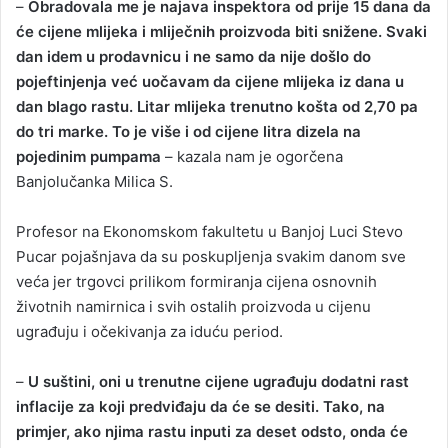
–
Obradovala me je najava inspektora od prije 15 dana da
će cijene mlijeka i mliječnih proizvoda biti snižene. Svaki
dan idem u prodavnicu i ne samo da nije došlo do
pojeftinjenja već uočavam da cijene mlijeka iz dana u
dan blago rastu. Litar mlijeka trenutno košta od 2,70 pa
do tri marke. To je više i od cijene litra dizela na
pojedinim pumpama
– kazala nam je ogorčena
Banjolučanka Milica S.
Profesor na Ekonomskom fakultetu u Banjoj Luci Stevo
Pucar pojašnjava da su poskupljenja svakim danom sve
veća jer trgovci prilikom formiranja cijena osnovnih
životnih namirnica i svih ostalih proizvoda u cijenu
ugrađuju i očekivanja za iduću period.
–
U suštini, oni u trenutne cijene ugrađuju dodatni rast
inflacije za koji predviđaju da će se desiti. Tako, na
primjer, ako njima rastu inputi za deset odsto, onda će