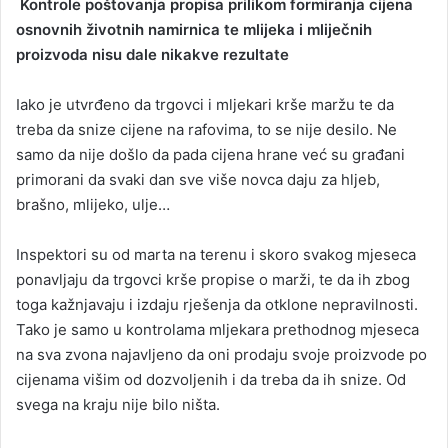
Kontrole poštovanja propisa prilikom formiranja cijena
a
osnovnih životnih namirnica te mlijeka i mliječnih
n
proizvoda nisu dale nikakve rezultate
e
m
Iako je utvrđeno da trgovci i mljekari krše maržu te da
a
treba da snize cijene na rafovima, to se nije desilo. Ne
i
samo da nije došlo da pada cijena hrane već su građani
l
primorani da svaki dan sve više novca daju za hljeb,
brašno, mlijeko, ulje…
Inspektori su od marta na terenu i skoro svakog mjeseca
ponavljaju da trgovci krše propise o marži, te da ih zbog
toga kažnjavaju i izdaju rješenja da otklone nepravilnosti.
Tako je samo u kontrolama mljekara prethodnog mjeseca
na sva zvona najavljeno da oni prodaju svoje proizvode po
cijenama višim od dozvoljenih i da treba da ih snize. Od
svega na kraju nije bilo ništa.