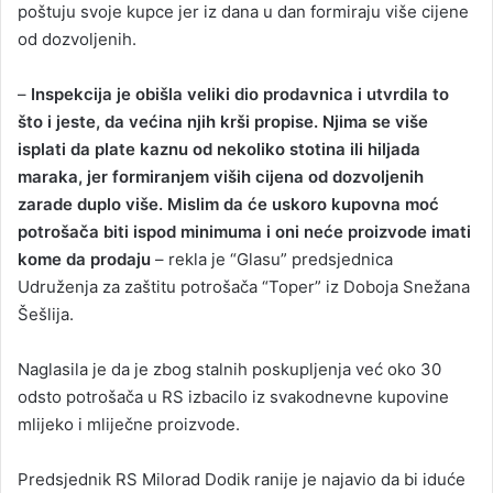
poštuju svoje kupce jer iz dana u dan formiraju više cijene
od dozvoljenih.
–
Inspekcija je obišla veliki dio prodavnica i utvrdila to
što i jeste, da većina njih krši propise. Njima se više
isplati da plate kaznu od nekoliko stotina ili hiljada
maraka, jer formiranjem viših cijena od dozvoljenih
zarade duplo više. Mislim da će uskoro kupovna moć
potrošača biti ispod minimuma i oni neće proizvode imati
kome da prodaju
– rekla je “Glasu” predsjednica
Udruženja za zaštitu potrošača “Toper” iz Doboja Snežana
Šešlija.
Naglasila je da je zbog stalnih poskupljenja već oko 30
odsto potrošača u RS izbacilo iz svakodnevne kupovine
mlijeko i mliječne proizvode.
Predsjednik RS Milorad Dodik ranije je najavio da bi iduće