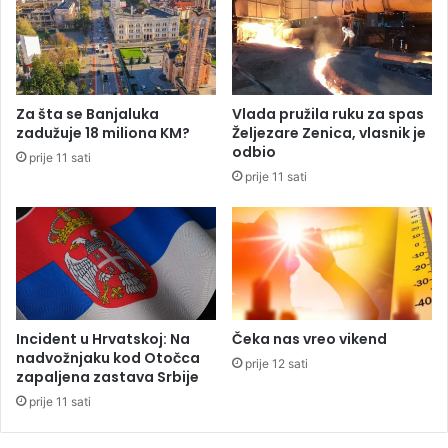
i
p
ć
r
a
e
p
o
Za šta se Banjaluka
Vlada pružila ruku za spas
r
zadužuje 18 miliona KM?
Željezare Zenica, vlasnik je
u
odbio
prije 11 sati
k
prije 11 sati
a
Incident u Hrvatskoj: Na
Čeka nas vreo vikend
nadvožnjaku kod Otočca
prije 12 sati
zapaljena zastava Srbije
prije 11 sati