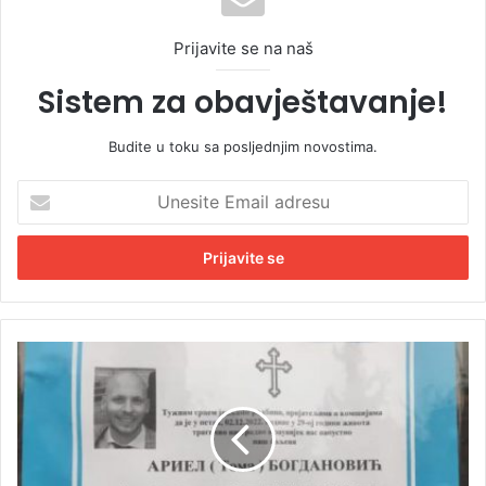
Prijavite se na naš
Sistem za obavještavanje!
Budite u toku sa posljednjim novostima.
U
n
e
s
i
t
e
E
S
m
u
a
t
i
r
l
a
a
s