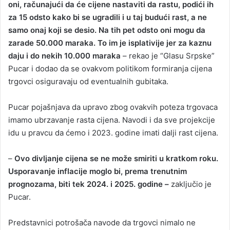
oni, računajući da će cijene nastaviti da rastu, podići ih
za 15 odsto kako bi se ugradili i u taj budući rast, a ne
samo onaj koji se desio. Na tih pet odsto oni mogu da
zarade 50.000 maraka. To im je isplativije jer za kaznu
daju i do nekih 10.000 maraka
– rekao je “Glasu Srpske”
Pucar i dodao da se ovakvom politikom formiranja cijena
trgovci osiguravaju od eventualnih gubitaka.
Pucar pojašnjava da upravo zbog ovakvih poteza trgovaca
imamo ubrzavanje rasta cijena. Navodi i da sve projekcije
idu u pravcu da ćemo i 2023. godine imati dalji rast cijena.
–
Ovo divljanje cijena se ne može smiriti u kratkom roku.
Usporavanje inflacije moglo bi, prema trenutnim
prognozama, biti tek 2024. i 2025. godine –
zaključio je
Pucar.
Predstavnici potrošača navode da trgovci nimalo ne