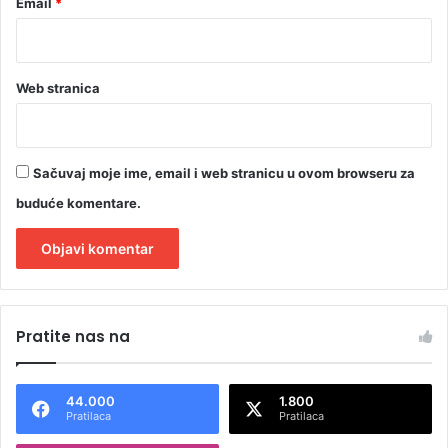
Email
*
Web stranica
Sačuvaj moje ime, email i web stranicu u ovom browseru za
buduće komentare.
A
l
Pratite nas na
t
e
44.000
1.800
r
Pratilaca
Pratilaca
n