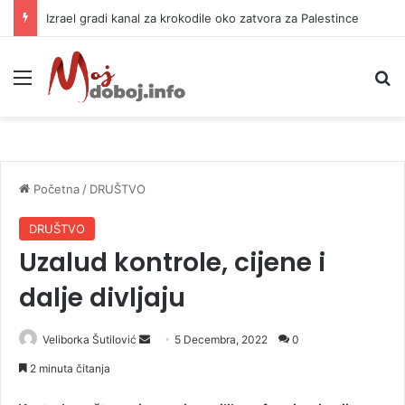
Izrael gradi kanal za krokodile oko zatvora za Palestince
Meni
P
Početna
/
DRUŠTVO
DRUŠTVO
Uzalud kontrole, cijene i
dalje divljaju
Veliborka Šutilović
S
5 Decembra, 2022
0
e
2 minuta čitanja
n
d