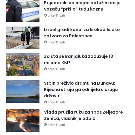
Prijedorski policajac optužen da je
vozaču “prišio” tuđu kaznu
prije 11 sati
Izrael gradi kanal za krokodile oko
zatvora za Palestince
prije 11 sati
Za šta se Banjaluka zadužuje 18
miliona KM?
prije 11 sati
Srbin preživio dramu na Dunavu:
Riječna struja ga odnijela u drugu
državu
prije 11 sati
Vlada pružila ruku za spas Željezare
Zenica, vlasnik je odbio
prije 11 sati