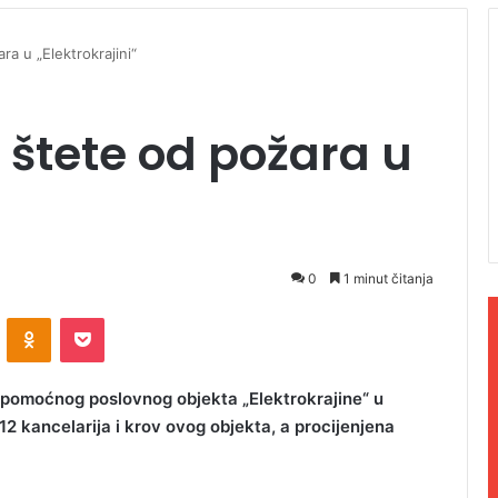
ra u „Elektrokrajini“
 štete od požara u
0
1 minut čitanja
ontakte
Odnoklassniki
Pocket
io pomoćnog poslovnog objekta „Elektrokrajine“ u
12 kancelarija i krov ovog objekta, a procijenjena