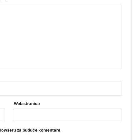
R
u
s
i
j
e
Web stranica
browseru za buduće komentare.