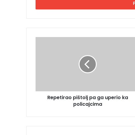
s
i
t
e
E
m
R
a
e
i
p
l
e
a
t
d
i
r
r
e
a
s
o
u
Repetirao pištolj pa ga uperio ka
p
policajcima
i
š
t
o
l