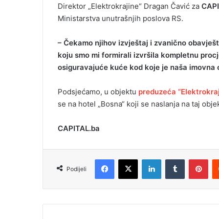
Direktor „Elektrokrajine“ Dragan Čavić za
CAP
Ministarstva unutrašnjih poslova RS.
– Čekamo njihov izvještaj i zvanično obavješ
koju smo mi formirali izvršila kompletnu procj
osiguravajuće kuće kod koje je naša imovna 
Podsjećamo, u objektu
preduzeća “Elektrokra
se na hotel „Bosna“ koji se naslanja na taj obje
CAPITAL.ba
Facebook
X
LinkedIn
Tumblr
Pinterest
Podijeli