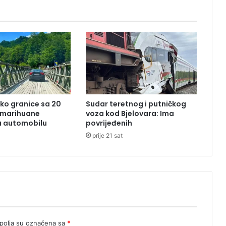
n
s
a
s
t
a
n
a
k
,
ko granice sa 20
Sudar teretnog i putničkog
o
 marihuane
voza kod Bjelovara: Ima
k
u automobilu
povrijeđenih
u
prije 21 sat
p
l
j
a
s
e
v
r
h
olja su označena sa
*