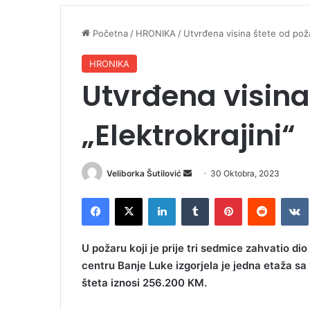
Početna
/
HRONIKA
/
Utvrđena visina štete od poža
HRONIKA
Utvrđena visina
„Elektrokrajini“
Veliborka Šutilović
S
30 Oktobra, 2023
e
Facebook
X
LinkedIn
Tumblr
Pinterest
Reddit
VK
n
d
a
U požaru koji je prije tri sedmice zahvatio d
n
centru Banje Luke izgorjela je jedna etaža sa 
e
šteta iznosi 256.200 KM.
m
a