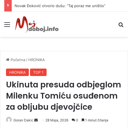
Novak Đoković otvorio dušu: “Taj poraz me uništio”
Meni
P
Početna
/
HRONIKA
HRONIKA
TOP 1
Ukinuta presuda odbjeglom
Milenku Tomiću osuđenom
za obljubu djevojčice
Goran Dakic
S
28 Maja, 2026
0
1 minut čitanja
e