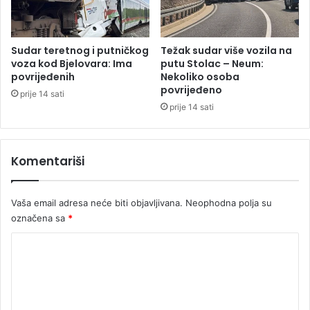
s
b
k
i
o
t
j
i
Sudar teretnog i putničkog
Težak sudar više vozila na
:
č
voza kod Bjelovara: Ima
putu Stolac – Neum:
e
povrijeđenih
Nekoliko osoba
povrijeđeno
t
prije 14 sati
i
prije 14 sati
r
i
s
Komentariši
a
o
b
Vaša email adresa neće biti objavljivana.
Neophodna polja su
r
označena sa
*
a
ć
K
a
o
j
n
m
e
e
t