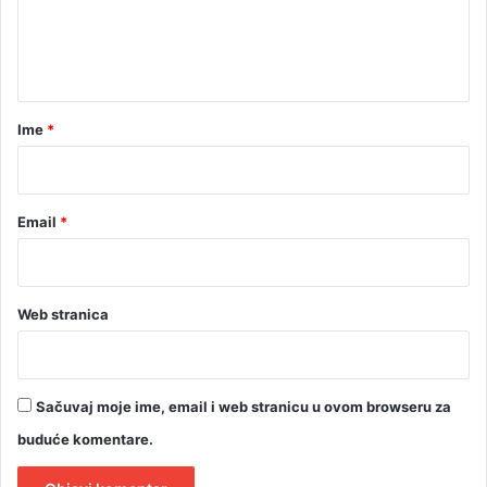
r
n
a
t
k
e
a
r
Ime
*
*
Email
*
Web stranica
Sačuvaj moje ime, email i web stranicu u ovom browseru za
buduće komentare.