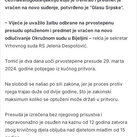
vraćen na novo suđenje, potvrđeno je “Glasu Srpske”.
– Vijeće je uvažilo žalbu odbrane na prvostepenu
presudu optuženom i predmet je vraćen na novo
odlučivanje Okružnom sudu u Bijeljini –
rekla je sekretar
Vrhovnog suda RS Jelena Despotović.
Tomić je dva dana uoči prvostepene presude 29. marta
2024. godine pobjegao iz kućnog pritvora.
Na slobodi se našao po sili zakona, jer je proces protiv
njega trajao duže od dvije godine, što je zakonski
maksimum koliko se optuženi može držati u pritvoru.
Presuda je izrečena bez njegovog prisustva i
nepravosnažno je osuđen na kaznu od 12 godina zatvora
zbog krivičnog djela obljuba nad djetetom mlađim od 15