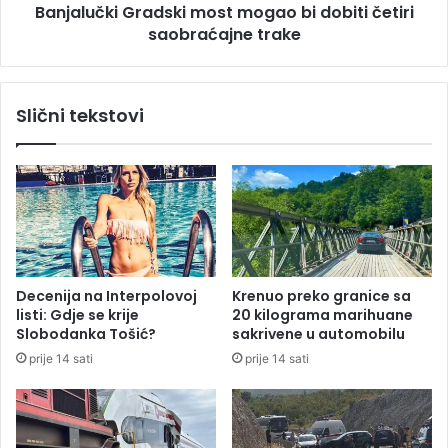
i
Banjalučki Gradski most mogao bi dobiti četiri
i
d
saobraćajne trake
G
o
r
d
a
a
d
Slični tekstovi
t
s
a
k
k
i
u
m
R
o
e
s
p
t
u
m
b
o
Decenija na Interpolovoj
Krenuo preko granice sa
l
g
listi: Gdje se krije
20 kilograma marihuane
i
a
Slobodanka Tošić?
sakrivene u automobilu
c
o
prije 14 sati
prije 14 sati
i
b
S
i
r
d
p
o