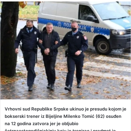
n
d
a
n
e
m
a
i
l
Vrhovni sud Republike Srpske ukinuo je presudu kojom je
bokserski trener iz Bijeljine Milenko Tomić (62) osuđen
na 12 godina zatvora jer je obljubio
četrnaestogodišnjakinju koju je trenirao i predmet je