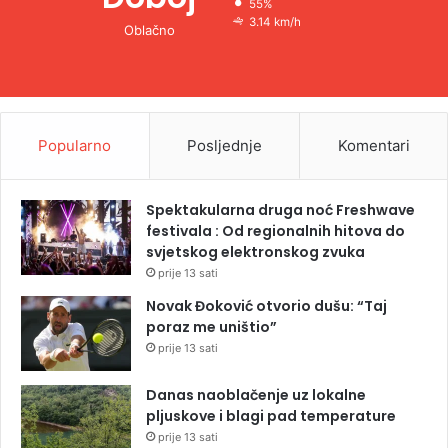
55%
3.14 km/h
Oblačno
Popularno
Posljednje
Komentari
Spektakularna druga noć Freshwave
festivala : Od regionalnih hitova do
svjetskog elektronskog zvuka
prije 13 sati
Novak Đoković otvorio dušu: “Taj
poraz me uništio”
prije 13 sati
Danas naoblačenje uz lokalne
pljuskove i blagi pad temperature
prije 13 sati