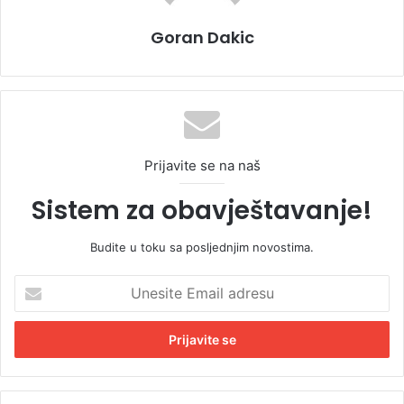
Goran Dakic
Prijavite se na naš
Sistem za obavještavanje!
Budite u toku sa posljednjim novostima.
U
n
e
s
i
t
e