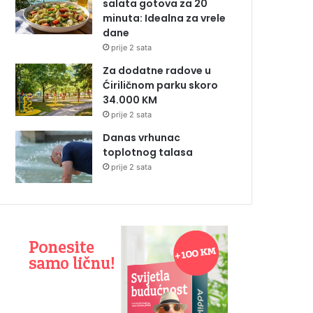
salata gotova za 20
minuta: Idealna za vrele
dane
prije 2 sata
Za dodatne radove u
Ćiriličnom parku skoro
34.000 KM
prije 2 sata
Danas vrhunac
toplotnog talasa
prije 2 sata