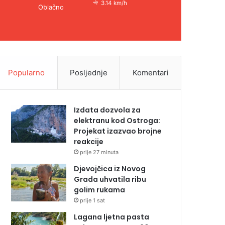
3.14 km/h
Oblačno
Popularno
Posljednje
Komentari
Izdata dozvola za
elektranu kod Ostroga:
Projekat izazvao brojne
reakcije
prije 27 minuta
Djevojčica iz Novog
Grada uhvatila ribu
golim rukama
prije 1 sat
Lagana ljetna pasta