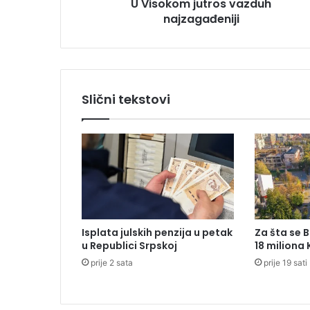
U Visokom jutros vazduh
u
najzagađeniji
t
r
o
s
v
a
Slični tekstovi
z
d
u
h
n
a
j
z
a
Isplata julskih penzija u petak
Za šta se 
g
u Republici Srpskoj
18 miliona
a
prije 2 sata
prije 19 sati
đ
e
n
i