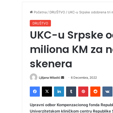
Početna
/
DRUŠTVO
/
UKC-u Srpske odobrena tri 
DRUŠTVO
UKC-u Srpske o
miliona KM za 
skenera
Ljiljana Miladić
S
6 Decembra, 2022
e
Facebook
X
LinkedIn
Tumblr
Pinterest
Reddit
VK
n
d
a
Upravni odbor Kompenzacionog fonda Republik
n
Univerzitetskom kliničkom centru Republike