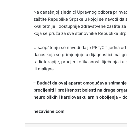
e
m
Na današnjoj sjednici Upravnog odbora prihvaće
a
zaštite Republike Srpske u kojoj se navodi da 
i
kvalitetnije i dostupnije zdravstvene zaštite za
l
koja se pruža za sve stanovnike Republike Srp
U saopštenju se navodi da je PET/CT jedna od 
danas koja se primjenjuje u dijagnostici maligni
radioterapije, procjeni efikasnosti liječenja i 
ili maligna.
– Budući da ovaj aparat omogućava snimanje i
procijeniti i proširenost bolesti na druge org
neuroloških i kardiovaskularnih oboljenja –
do
nezavisne.com