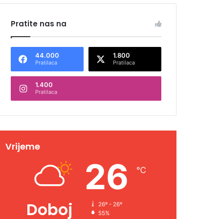
Pratite nas na
44.000
1.800
Pratilaca
Pratilaca
1.400
Pratilaca
Vrijeme
26
℃
Doboj
26º - 26º
55%