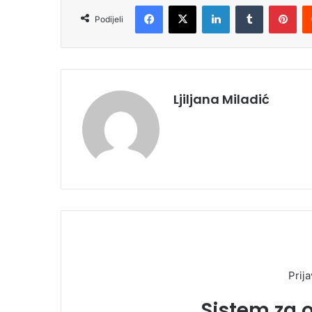
Facebook
X
LinkedIn
Tumblr
Pinterest
Podijeli
Ljiljana Miladić
Prija
Sistem za 