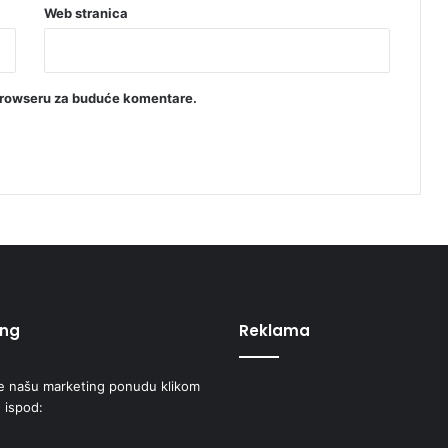
o
Web stranica
r
a
k
a
browseru za buduće komentare.
ing
Reklama
e našu marketing ponudu klikom
 ispod: