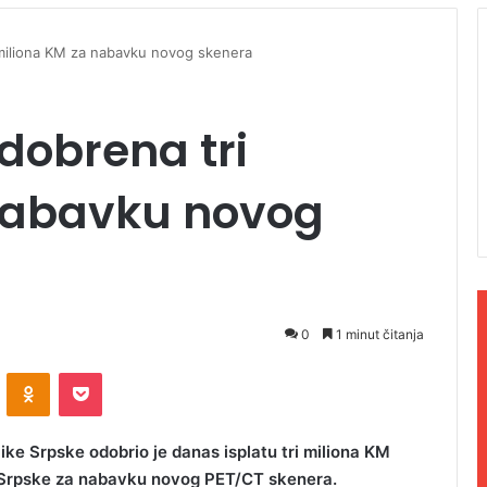
miliona KM za nabavku novog skenera
dobrena tri
nabavku novog
0
1 minut čitanja
ontakte
Odnoklassniki
Pocket
e Srpske odobrio je danas isplatu tri miliona KM
 Srpske za nabavku novog PET/CT skenera.