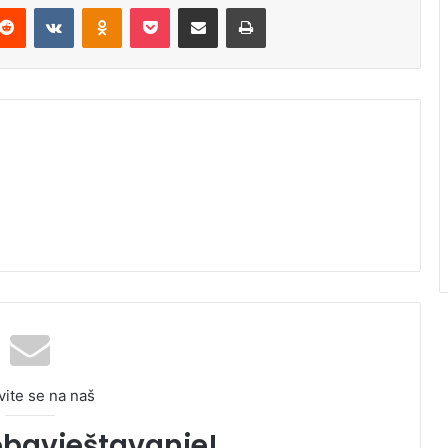
Reddit
VKontakte
Odnoklassniki
Pocket
Podijeli putem Emaila
Odštampaj
vite se na naš
obavještavanje!