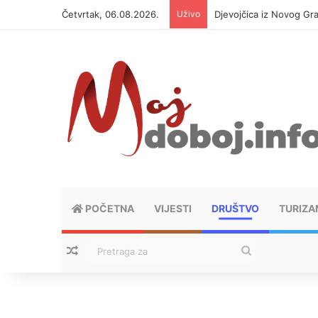
Četvrtak, 06.08.2026.
Uživo
Djevojčica iz Novog Gra
POČETNA
VIJESTI
DRUŠTVO
TURIZA
Nasumični tekstovi
Pretraga
za