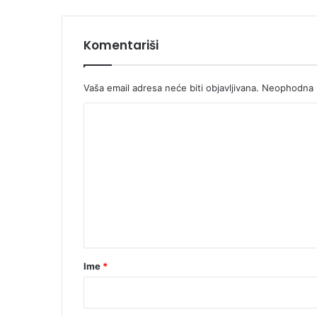
j
i
Komentariši
Vaša email adresa neće biti objavljivana.
Neophodna p
K
o
m
e
n
t
a
r
Ime
*
*