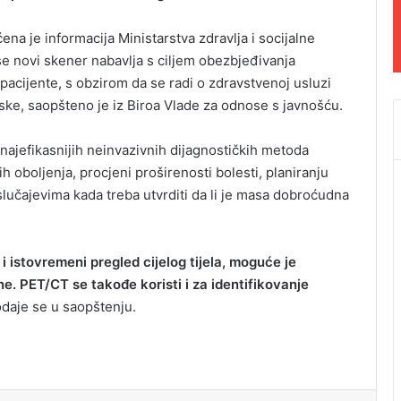
na je informacija Ministarstva zdravlja i socijalne
se novi skener nabavlja s ciljem obezbjeđivanja
 pacijente, s obzirom da se radi o zdravstvenoj usluzi
ske, saopšteno je iz Biroa Vlade za odnose s javnošću.
najefikasnijih neinvazivnih dijagnostičkih metoda
h oboljenja, procjeni proširenosti bolesti, planiranju
u slučajevima kada treba utvrditi da li je masa dobroćudna
 istovremeni pregled cijelog tijela, moguće je
ane. PET/CT se takođe koristi i za identifikovanje
daje se u saopštenju.