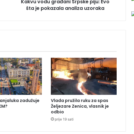
Kakvu vodu građani Srpske piju: Evo
g
šta je pokazala analiza uzoraka
r
a
đ
a
n
i
S
r
p
s
k
e
p
i
j
Banjaluka zadužuje
Vlada pružila ruku za spas
u
 KM?
Željezare Zenica, vlasnik je
:
odbio
E
prije 19 sati
v
o
š