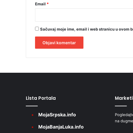
Email
*
Sačuvaj moje ime, email i web stranicu u ovom 
A
l
t
e
r
Lista Portala
Market
n
a
MojaSrpska.info
Pogledajt
t
na dugme
i
MojaBanjaLuka.info