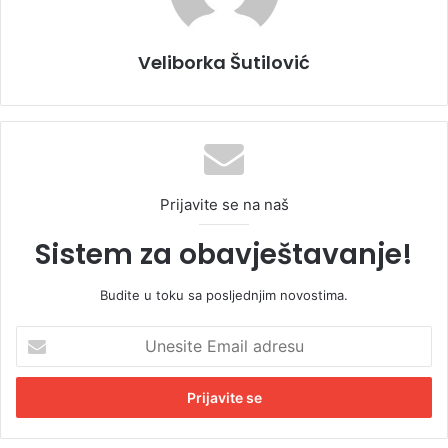
Veliborka Šutilović
Prijavite se na naš
Sistem za obavještavanje!
Budite u toku sa posljednjim novostima.
U
n
e
s
i
t