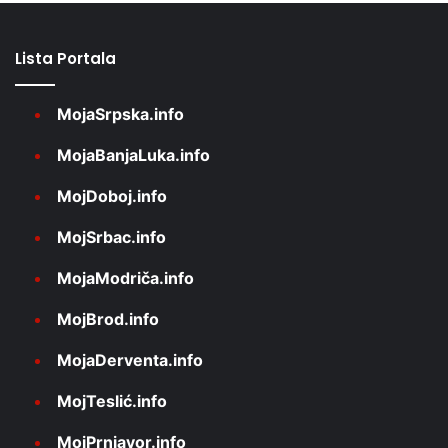
Lista Portala
MojaSrpska.info
MojaBanjaLuka.info
MojDoboj.info
MojSrbac.info
MojaModriča.info
MojBrod.info
MojaDerventa.info
MojTeslić.info
MojPrnjavor.info