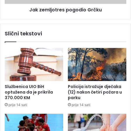
r
o
o
Jak zemljotres pogodio Grčku
t
d
r
u
e
M
s
Slični tekstovi
a
p
k
o
a
g
r
o
s
d
k
i
o
o
j
G
–
r
Službenica UIO BiH
Policija istražuje dječaka
i
č
optužena da je prikrila
(12) nakon četiri požara u
m
k
370.000 KM
parku
a
u
prije 14 sati
prije 14 sati
p
o
v
r