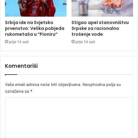
i
j
e
đ
Srbija ide na Svjetsko
Stigao apel stanovništvu
e
prvenstvo: Velika pobjeda
Srpske za racionalno
n
rukometaša u “Pioniru”
trošenje vode
i
prije 14 sati
prije 14 sati
h
(
V
Komentariši
I
D
E
Vaša email adresa neće biti objavljivana.
Neophodna polja su
O
označena sa
*
)
K
o
m
e