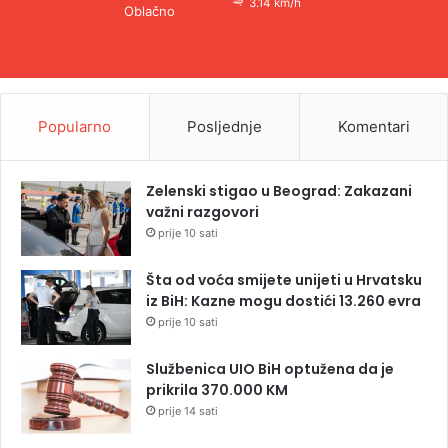
3.14 km/h
Oblačno
Popularno
Posljednje
Komentari
Zelenski stigao u Beograd: Zakazani
važni razgovori
prije 10 sati
Šta od voća smijete unijeti u Hrvatsku
iz BiH: Kazne mogu dostići 13.260 evra
prije 10 sati
Službenica UIO BiH optužena da je
prikrila 370.000 KM
prije 14 sati