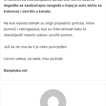
dogodila se saobraćajna nezgoda u kojoj je auto sletio sa
a
kolovoza i završio u kanalu.
n
e
Na lice mjesta odmah su stigli pripadnici policije, hitne
m
a
pomoći i vatrogasaca, koji su intervenisali kako bi
i
obezbijedili mjesto udesa i pružili pomoć.
l
Još se ne zna da li je neko povrijeđen.
Uzroci udesa, za sada, nisu poznati.
Banjaluka.net