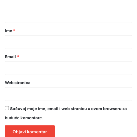
n
t
a
r
Ime
*
*
Email
*
Web stranica
Sačuvaj moje ime, email i web stranicu u ovom browseru za
buduće komentare.