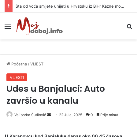
Šta od voća smijete unijeti u Hrvatsku iz BiH: Kazne mogu dostići 13.260 evra
Meni
P
Početna
/
VIJESTI
VIJESTI
Udes u Banjaluci: Auto
završio u kanalu
Veliborka Šutilović
S
22 Jula, 2025
0
Prije minut
e
n
U Karanovcu kod Banjaluke danas oko 00.45 časova
d