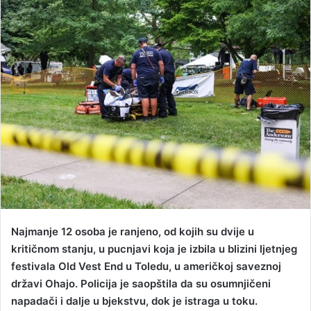
d
a
n
e
m
a
i
l
Najmanje 12 osoba je ranjeno, od kojih su dvije u
kritičnom stanju, u pucnjavi koja je izbila u blizini ljetnjeg
festivala Old Vest End u Toledu, u američkoj saveznoj
državi Ohajo. Policija je saopštila da su osumnjičeni
napadači i dalje u bjekstvu, dok je istraga u toku.