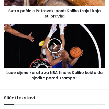
č
e
i
s
Sutra počinje Petrovski post: Koliko traje i koja
n
u
su pravila
j
e
P
L
e
u
t
d
r
e
o
c
v
i
s
j
k
e
i
n
p
Lude cijene karata za NBA finale: Koliko košta da
e
o
sjedite pored Trampa?
k
s
a
t
r
:
a
Slični tekstovi
K
t
o
a
l
z