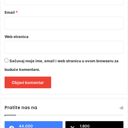
?
Email
*
Web stranica
Sačuvaj moje ime, email i web stranicu u ovom browseru za
buduće komentare.
A
l
Pratite nas na
t
e
44.000
1.800
r