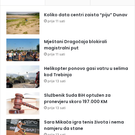
Koliko data centri zaista “piju” Dunav
prije 11 sati
Mještani Dragočaja blokirali
magistralni put
prije 11 sati
Helikopter ponovo gasi vatru u selima
kod Trebinja
prije 13 sati
Službenik Suda BiH optužen za
pronevjeru skoro 197.000 KM
prije 13 sati
Sara Mikača igra tenis života i nema
namjeru da stane
prije 13 sati