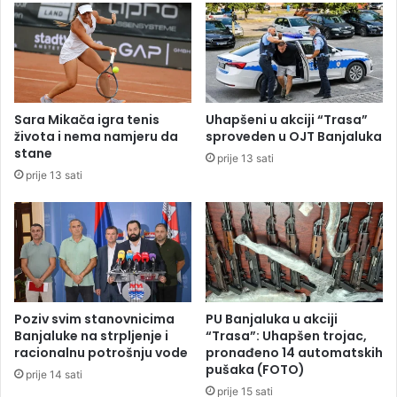
i
a
k
N
o
B
t
A
r
f
a
i
Sara Mikača igra tenis
Uhapšeni u akciji “Trasa”
j
n
života i nema namjeru da
sproveden u OJT Banjaluka
e
a
stane
prije 13 sati
i
l
prije 13 sati
k
e
o
:
j
K
a
o
s
l
u
i
p
k
r
o
Poziv svim stanovnicima
PU Banjaluka u akciji
a
k
Banjaluke na strpljenje i
“Trasa”: Uhapšen trojac,
v
o
racionalnu potrošnju vode
pronađeno 14 automatskih
i
pušaka (FOTO)
š
prije 14 sati
l
t
prije 15 sati