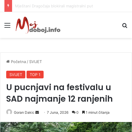
Helikopter ponovo gasi vatru u selima kod Trebinja
Meni
P
Početna
/
SVIJET
SVIJET
TOP 1
U pucnjavi na festivalu u
SAD najmanje 12 ranjenih
Goran Dakic
S
7 Juna, 2026
0
1 minut čitanja
e
n