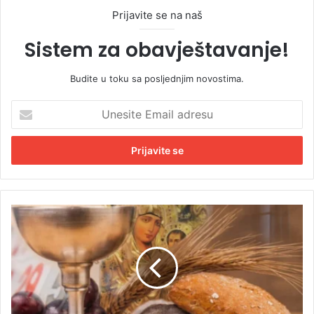
Prijavite se na naš
Sistem za obavještavanje!
Budite u toku sa posljednjim novostima.
U
n
e
s
i
t
e
E
S
m
u
a
t
i
r
l
a
a
p
d
o
r