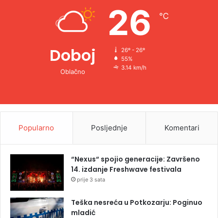
e
26
℃
:
Doboj
26º - 26º
55%
3.14 km/h
Oblačno
Popularno
Posljednje
Komentari
“Nexus“ spojio generacije: Završeno
14. izdanje Freshwave festivala
prije 3 sata
Teška nesreća u Potkozarju: Poginuo
mladić