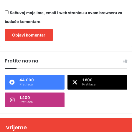
Sačuvaj moje ime, email i web stranicu u ovom browseru za
buduće komentare.
A
l
Pratite nas na
t
e
44.000
1.800
r
Pratilaca
Pratilaca
n
1.400
a
Pratilaca
t
i
v
Vrijeme