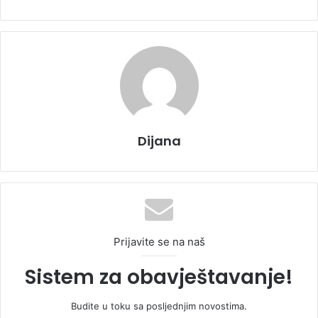
a
n
e
m
a
i
l
Dijana
Prijavite se na naš
Sistem za obavještavanje!
Budite u toku sa posljednjim novostima.