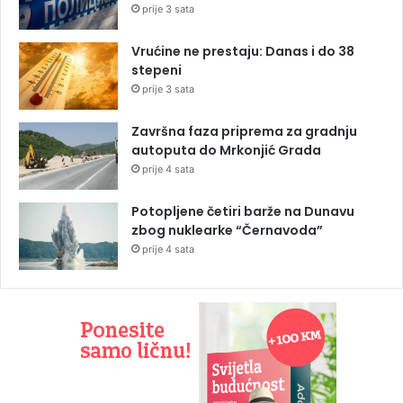
prije 3 sata
Vrućine ne prestaju: Danas i do 38
stepeni
prije 3 sata
Završna faza priprema za gradnju
autoputa do Mrkonjić Grada
prije 4 sata
Potopljene četiri barže na Dunavu
zbog nuklearke “Černavoda”
prije 4 sata