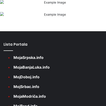
Lista Portala
MojaSrpska.info
MojaBanjaLuka.info
MojDoboj.info
MojSrbac.info
MojaModriča.info
MojBrod.info