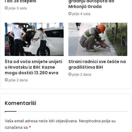
i do 38 stepeni
gradnju autoputa do
a
e
Mrkonjić Grada
prije 3 sata
d
k
prije 4 sata
i
o
h
s
d
t
o
i
2
4
g
o
Šta od voća smijete unijeti
Strani radnici sve češće na
d
u Hrvatsku iz BiH: Kazne
gradilištima BiH
i
mogu dostići 13.260 evra
prije 2 dana
n
prije 2 dana
e
Komentariši
Vaša email adresa neće biti objavljivana.
Neophodna polja su
označena sa
*