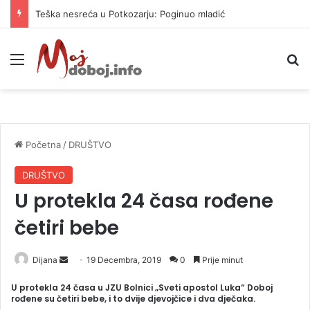
Teška nesreća u Potkozarju: Poginuo mladić
Meni
P
Početna
/
DRUŠTVO
DRUŠTVO
U protekla 24 časa rođene
četiri bebe
Dijana
S
19 Decembra, 2019
0
Prije minut
e
U protekla 24 časa u JZU Bolnici „Sveti apostol Luka“ Doboj
n
rođene su četiri bebe, i to dvije djevojčice i dva dječaka.
d