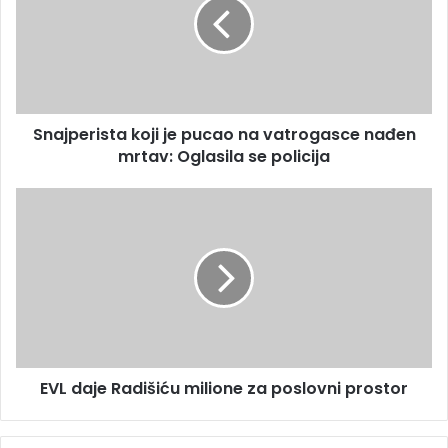
i
j
l
p
a
e
d
r
r
i
e
s
s
Snajperista koji je pucao na vatrogasce nađen
t
u
mrtav: Oglasila se policija
a
k
o
E
j
V
i
L
j
d
e
a
p
j
u
e
c
R
a
a
o
EVL daje Radišiću milione za poslovni prostor
d
n
i
a
š