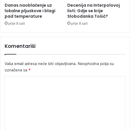
g
Danas naoblačenje uz
Decenija na Interpolovoj
o
lokalne pljuskove i blagi
listi: Gdje se krije
l
s
pad temperature
Slobodanka Tošić?
a
t
s
o
prije 8 sati
prije 8 sati
i
r
l
a
Komentariši
s
e
p
Vaša email adresa neće biti objavljivana.
Neophodna polja su
o
označena sa
*
l
i
K
c
o
i
j
m
a
e
n
t