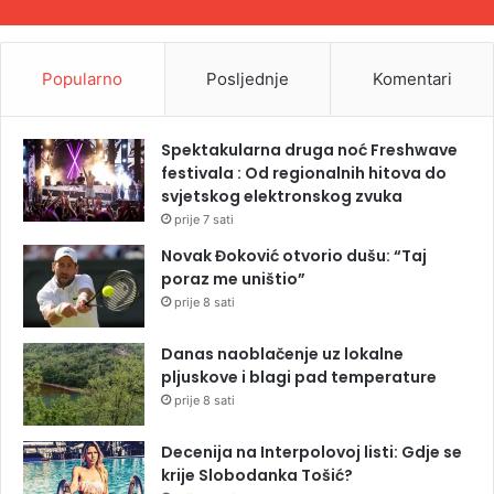
Popularno
Posljednje
Komentari
Spektakularna druga noć Freshwave
festivala : Od regionalnih hitova do
svjetskog elektronskog zvuka
prije 7 sati
Novak Đoković otvorio dušu: “Taj
poraz me uništio”
prije 8 sati
Danas naoblačenje uz lokalne
pljuskove i blagi pad temperature
prije 8 sati
Decenija na Interpolovoj listi: Gdje se
krije Slobodanka Tošić?