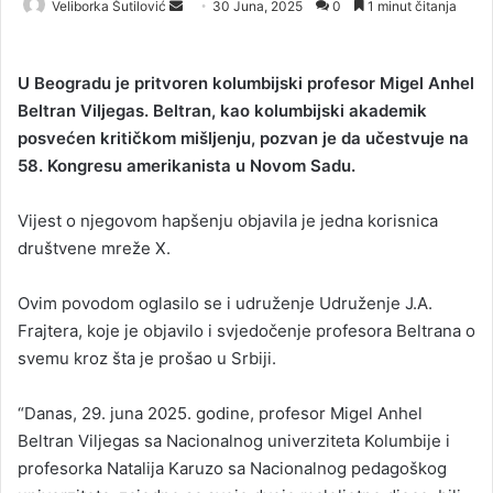
Veliborka Šutilović
S
30 Juna, 2025
0
1 minut čitanja
e
n
U Beogradu je pritvoren kolumbijski profesor Migel Anhel
d
Beltran Viljegas. Beltran, kao kolumbijski akademik
a
posvećen kritičkom mišljenju, pozvan je da učestvuje na
n
58. Kongresu amerikanista u Novom Sadu.
e
m
a
Vijest o njegovom hapšenju objavila je jedna korisnica
i
društvene mreže X.
l
Ovim povodom oglasilo se i udruženje Udruženje J.A.
Frajtera, koje je objavilo i svjedočenje profesora Beltrana o
svemu kroz šta je prošao u Srbiji.
“Danas, 29. juna 2025. godine, profesor Migel Anhel
Beltran Viljegas sa Nacionalnog univerziteta Kolumbije i
profesorka Natalija Karuzo sa Nacionalnog pedagoškog