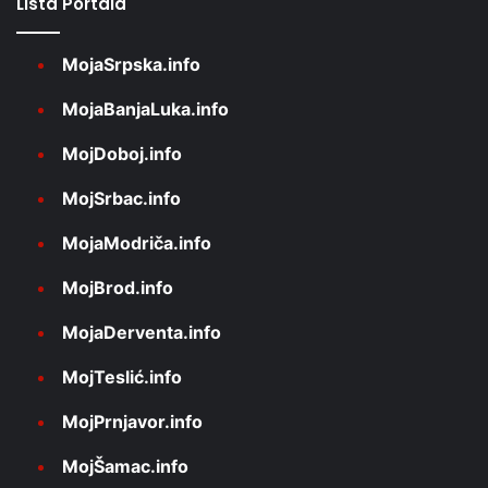
Lista Portala
MojaSrpska.info
MojaBanjaLuka.info
MojDoboj.info
MojSrbac.info
MojaModriča.info
MojBrod.info
MojaDerventa.info
MojTeslić.info
MojPrnjavor.info
MojŠamac.info