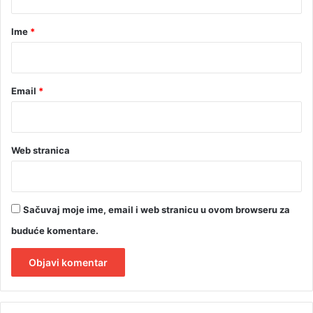
a
r
Ime
*
*
Email
*
Web stranica
Sačuvaj moje ime, email i web stranicu u ovom browseru za
buduće komentare.
A
l