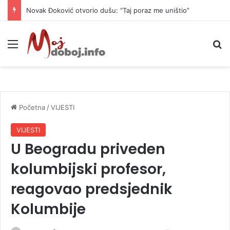
Novak Đoković otvorio dušu: “Taj poraz me uništio”
Meni
P
Početna
/
VIJESTI
VIJESTI
U Beogradu priveden
kolumbijski profesor,
reagovao predsjednik
Kolumbije