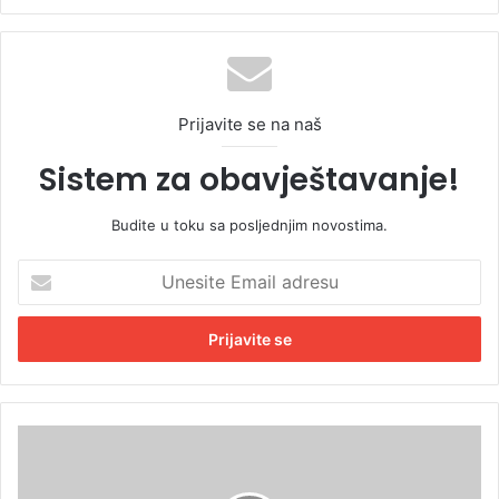
Prijavite se na naš
Sistem za obavještavanje!
Budite u toku sa posljednjim novostima.
U
n
e
s
i
t
e
E
S
m
n
a
a