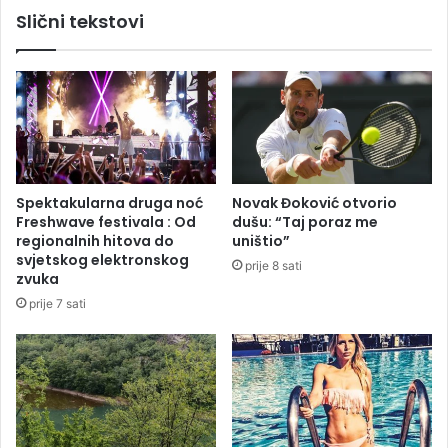
v
i
Slični tekstovi
a
ć
t
u
r
m
o
i
g
l
a
i
s
o
c
n
e
e
Spektakularna druga noć
Novak Đoković otvorio
n
z
Freshwave festivala : Od
dušu: “Taj poraz me
a
a
regionalnih hitova do
uništio”
đ
p
svjetskog elektronskog
prije 8 sati
e
o
zvuka
n
s
prije 7 sati
m
l
r
o
t
v
a
n
v
i
:
p
O
r