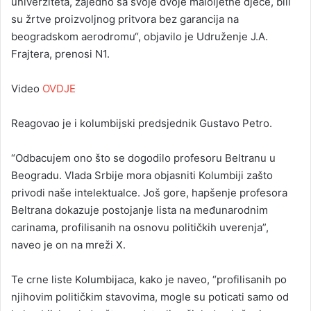
univerziteta, zajedno sa svoje dvoje maloljetne djece, bili
su žrtve proizvoljnog pritvora bez garancija na
beogradskom aerodromu“, objavilo je Udruženje J.A.
Frajtera, prenosi N1.
Video
OVDJE
Reagovao je i kolumbijski predsjednik Gustavo Petro.
“Odbacujem ono što se dogodilo profesoru Beltranu u
Beogradu. Vlada Srbije mora objasniti Kolumbiji zašto
privodi naše intelektualce. Još gore, hapšenje profesora
Beltrana dokazuje postojanje lista na međunarodnim
carinama, profilisanih na osnovu političkih uverenja”,
naveo je on na mreži X.
Te crne liste Kolumbijaca, kako je naveo, “profilisanih po
njihovim političkim stavovima, mogle su poticati samo od