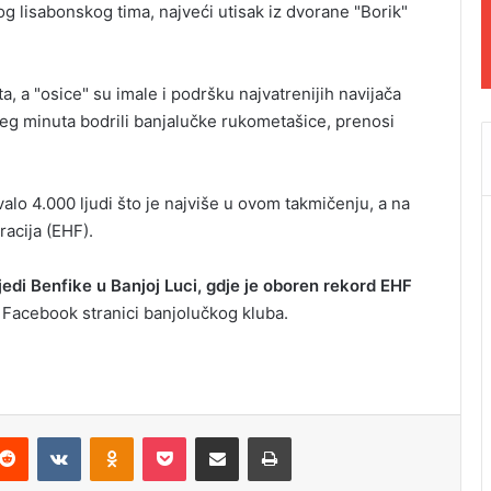
 lisabonskog tima, najveći utisak iz dvorane "Borik"
a, a "osice" su imale i podršku najvatrenijih navijača
jeg minuta bodrili banjalučke rukometašice, prenosi
alo 4.000 ljudi što je najviše u ovom takmičenju, a na
racija (EHF).
edi Benfike u Banjoj Luci, gdje je oboren rekord EHF
Facebook stranici banjolučkog kluba.
Reddit
VKontakte
Odnoklassniki
Pocket
Podijeli putem Emaila
Odštampaj