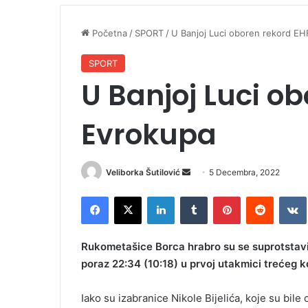
Početna
/
SPORT
/
U Banjoj Luci oboren rekord E
SPORT
U Banjoj Luci o
Evrokupa
Veliborka Šutilović
S
5 Decembra, 2022
e
Facebook
X
LinkedIn
Tumblr
Pinterest
Reddit
VK
n
d
a
Rukometašice Borca hrabro su se suprotstavile
n
poraz 22:34 (10:18) u prvoj utakmici trećeg 
e
m
Iako su izabranice Nikole Bijelića, koje su bil
a