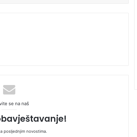
vite se na naš
obavještavanje!
sa posljednjim novostima.