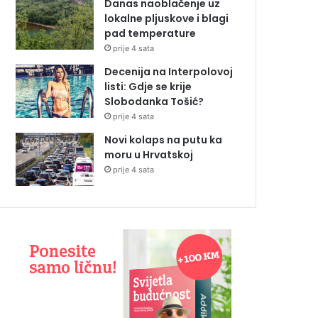
Danas naoblačenje uz
lokalne pljuskove i blagi
pad temperature
prije 4 sata
Decenija na Interpolovoj
listi: Gdje se krije
Slobodanka Tošić?
prije 4 sata
Novi kolaps na putu ka
moru u Hrvatskoj
prije 4 sata