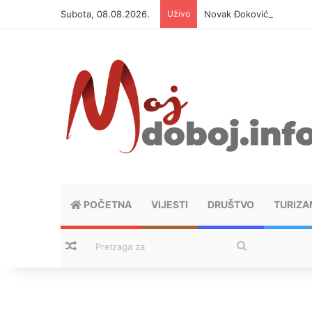
Subota, 08.08.2026.
Uživo
Novak Đoković otvorio du
POČETNA
VIJESTI
DRUŠTVO
TURIZA
Nasumični tekstovi
Pretraga
za