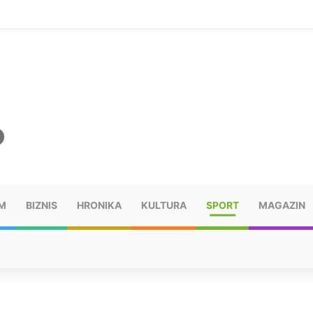
šu: “Taj poraz me uništio”
M
BIZNIS
HRONIKA
KULTURA
SPORT
MAGAZIN