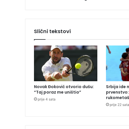
i
o
s
e
p
Slični tekstovi
r
i
v
a
t
n
i
a
v
Novak Đoković otvorio dušu:
Srbija ide 
i
“Taj poraz me uništio”
prvenstvo:
o
rukometaša
prije 4 sata
n
prije 22 sat
,
p
o
g