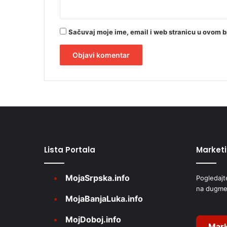
o
m
s
Sačuvaj moje ime, email i web stranicu u ovom 
e
t
r
a
A
g
l
a
t
e
r
Lista Portala
Market
n
a
MojaSrpska.info
Pogledajt
t
na dugme
i
MojaBanjaLuka.info
v
MojDoboj.info
e
Mark