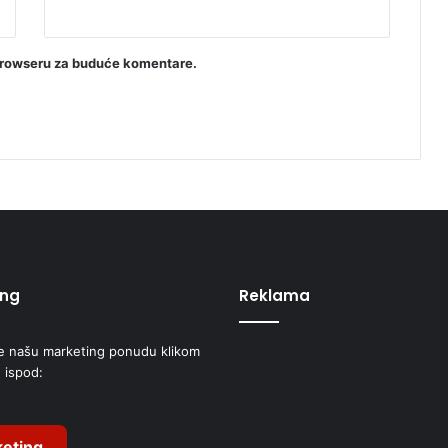
browseru za buduće komentare.
ing
Reklama
e našu marketing ponudu klikom
 ispod:
eting