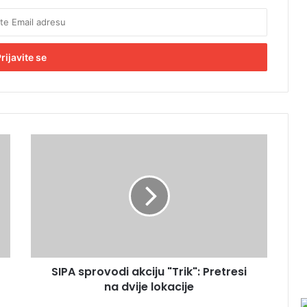
S
I
P
A
s
p
r
o
v
SIPA sprovodi akciju "Trik": Pretresi
o
na dvije lokacije
d
i