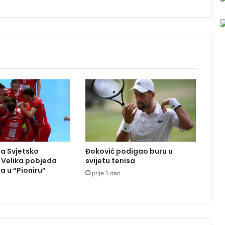
a
k
c
i
j
u
"
T
r
i
k
"
:
P
na Svjetsko
Đoković podigao buru u
r
 Velika pobjeda
svijetu tenisa
e
 u “Pioniru”
prije 1 dan
t
a
r
e
s
i