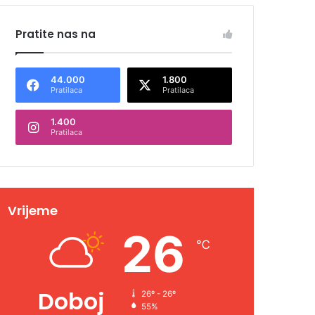
Pratite nas na
44.000
1.800
Pratilaca
Pratilaca
1.400
Pratilaca
Vrijeme
26
℃
Doboj
26º - 26º
55%