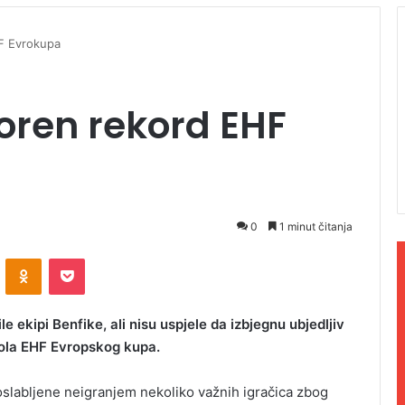
HF Evrokupa
boren rekord EHF
0
1 minut čitanja
ontakte
Odnoklassniki
Pocket
 ekipi Benfike, ali nisu uspjele da izbjegnu ubjedljiv
kola EHF Evropskog kupa.
e oslabljene neigranjem nekoliko važnih igračica zbog