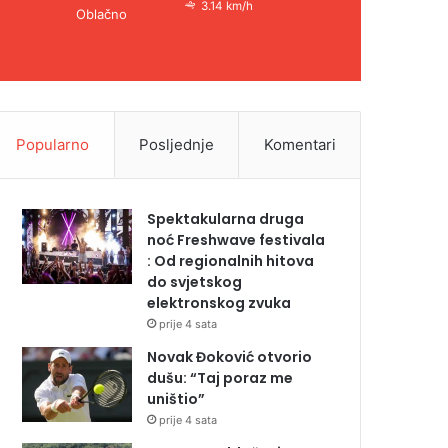
3.14 km/h
Oblačno
Popularno
Posljednje
Komentari
Spektakularna druga
noć Freshwave festivala
: Od regionalnih hitova
do svjetskog
elektronskog zvuka
prije 4 sata
Novak Đoković otvorio
dušu: “Taj poraz me
uništio”
prije 4 sata