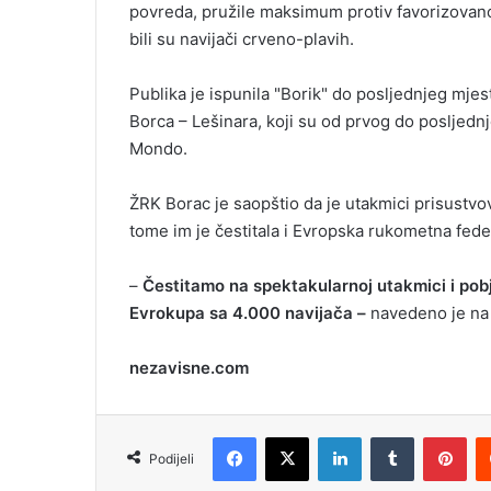
povreda, pružile maksimum protiv favorizovanog
i
bili su navijači crveno-plavih.
l
Publika je ispunila "Borik" do posljednjeg mjest
Borca – Lešinara, koji su od prvog do posljedn
Mondo.
ŽRK Borac je saopštio da je utakmici prisustvov
tome im je čestitala i Evropska rukometna fede
–
Čestitamo na spektakularnoj utakmici i pobj
Evrokupa sa 4.000 navijača –
navedeno je na 
nezavisne.com
Facebook
X
LinkedIn
Tumblr
Pinterest
Podijeli