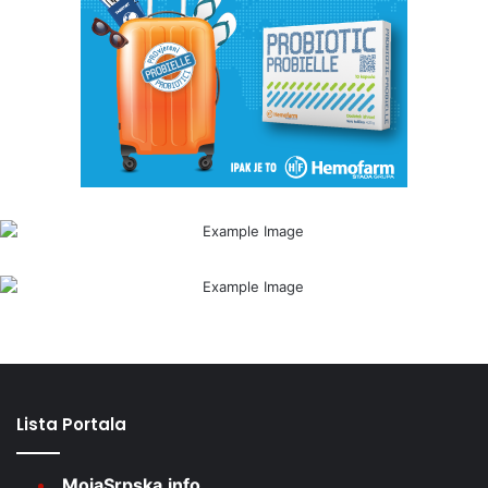
Lista Portala
MojaSrpska.info