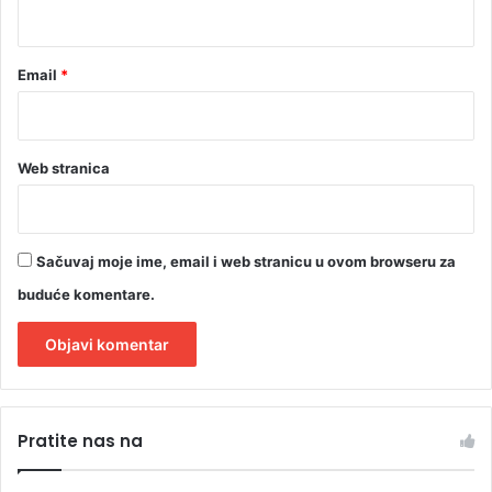
*
Email
*
Web stranica
Sačuvaj moje ime, email i web stranicu u ovom browseru za
buduće komentare.
A
l
Pratite nas na
t
e