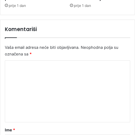
0
prije 1 dan
prije 1 dan
0
K
M
Komentariši
Vaša email adresa neće biti objavljivana.
Neophodna polja su
označena sa
*
K
o
m
e
n
t
a
r
Ime
*