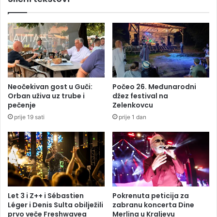
a
u
n
k
e
o
,
j
s
i
t
d
i
u
ž
g
Neočekivan gost u Guči:
Počeo 26. Međunarodni
e
u
Orban uživa uz trube i
džez festival na
k
j
pečenje
Zelenkovcu
i
e
prije 19 sati
prije 1 dan
š
v
a
i
š
e
o
d
6
0
Let 3 i Z++ i Sébastien
Pokrenuta peticija za
.
Léger i Denis Sulta obilježili
zabranu koncerta Dine
0
prvo veče Freshwavea
Merlina u Kraljevu