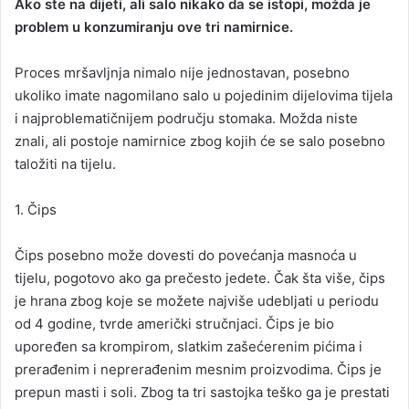
Ako ste na dijeti, ali salo nikako da se istopi, možda je
a
problem u konzumiranju ove tri namirnice.
n
e
Proces mršavljnja nimalo nije jednostavan, posebno
m
ukoliko imate nagomilano salo u pojedinim dijelovima tijela
a
i najproblematičnijem području stomaka. Možda niste
i
znali, ali postoje namirnice zbog kojih će se salo posebno
l
taložiti na tijelu.
1. Čips
Čips posebno može dovesti do povećanja masnoća u
tijelu, pogotovo ako ga prečesto jedete. Čak šta više, čips
je hrana zbog koje se možete najviše udebljati u periodu
od 4 godine, tvrde američki stručnjaci. Čips je bio
upoređen sa krompirom, slatkim zašećerenim pićima i
prerađenim i neprerađenim mesnim proizvodima. Čips je
prepun masti i soli. Zbog ta tri sastojka teško ga je prestati