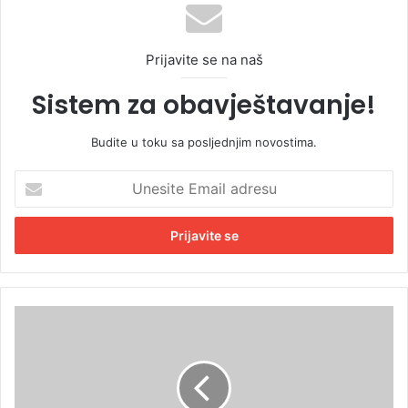
Prijavite se na naš
Sistem za obavještavanje!
Budite u toku sa posljednjim novostima.
U
n
e
s
i
t
e
E
V
m
r
a
e
i
m
l
e