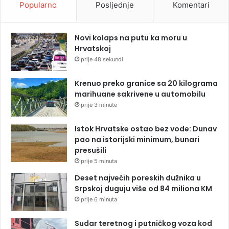
Popularno
Posljednje
Komentari
Novi kolaps na putu ka moru u
Hrvatskoj
prije 48 sekundi
Krenuo preko granice sa 20 kilograma
marihuane sakrivene u automobilu
prije 3 minute
Istok Hrvatske ostao bez vode: Dunav
pao na istorijski minimum, bunari
presušili
prije 5 minuta
Deset najvećih poreskih dužnika u
Srpskoj duguju više od 84 miliona KM
prije 6 minuta
Sudar teretnog i putničkog voza kod