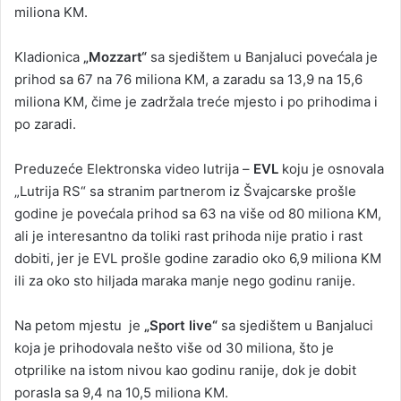
miliona KM.
Kladionica
„Mozzart“
sa sjedištem u Banjaluci povećala je
prihod sa 67 na 76 miliona KM, a zaradu sa 13,9 na 15,6
miliona KM, čime je zadržala treće mjesto i po prihodima i
po zaradi.
Preduzeće Elektronska video lutrija –
EVL
koju je osnovala
„Lutrija RS“ sa stranim partnerom iz Švajcarske prošle
godine je povećala prihod sa 63 na više od 80 miliona KM,
ali je interesantno da toliki rast prihoda nije pratio i rast
dobiti, jer je EVL prošle godine zaradio oko 6,9 miliona KM
ili za oko sto hiljada maraka manje nego godinu ranije.
Na petom mjestu je
„Sport live“
sa sjedištem u Banjaluci
koja je prihodovala nešto više od 30 miliona, što je
otprilike na istom nivou kao godinu ranije, dok je dobit
porasla sa 9,4 na 10,5 miliona KM.