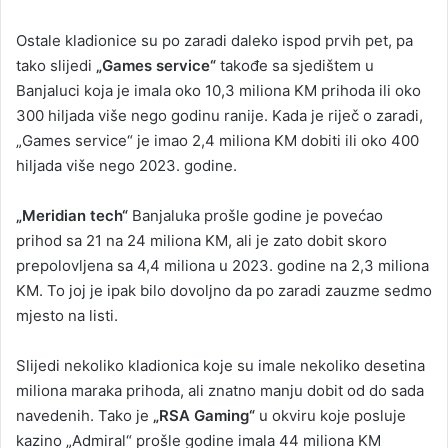
Ostale kladionice su po zaradi daleko ispod prvih pet, pa
tako slijedi
„Games service“
takođe sa sjedištem u
Banjaluci koja je imala oko 10,3 miliona KM prihoda ili oko
300 hiljada više nego godinu ranije. Kada je riječ o zaradi,
„Games service“ je imao 2,4 miliona KM dobiti ili oko 400
hiljada više nego 2023. godine.
„Meridian tech“
Banjaluka prošle godine je povećao
prihod sa 21 na 24 miliona KM, ali je zato dobit skoro
prepolovljena sa 4,4 miliona u 2023. godine na 2,3 miliona
KM. To joj je ipak bilo dovoljno da po zaradi zauzme sedmo
mjesto na listi.
Slijedi nekoliko kladionica koje su imale nekoliko desetina
miliona maraka prihoda, ali znatno manju dobit od do sada
navedenih. Tako je
„RSA Gaming“
u okviru koje posluje
kazino „Admiral“ prošle godine imala 44 miliona KM