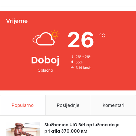
i
v
Vrijeme
e
26
℃
:
Doboj
26º - 26º
55%
3.14 km/h
Oblačno
Popularno
Posljednje
Komentari
Službenica UIO BiH optužena da je
prikrila 370.000 KM