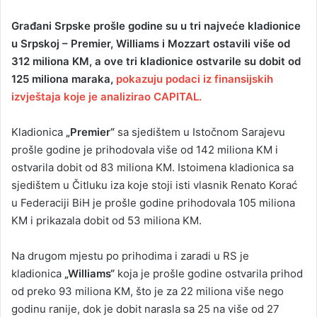
n
Građani Srpske prošle godine su u tri najveće kladionice
d
u Srpskoj – Premier, Williams i Mozzart ostavili više od
a
312 miliona KM, a ove tri kladionice ostvarile su dobit od
n
125 miliona maraka,
pokazuju podaci iz finansijskih
e
izvještaja koje je analizirao CAPITAL.
m
a
i
Kladionica
„Premier“
sa sjedištem u Istočnom Sarajevu
l
prošle godine je prihodovala više od 142 miliona KM i
ostvarila dobit od 83 miliona KM. Istoimena kladionica sa
sjedištem u Čitluku iza koje stoji isti vlasnik Renato Korać
u Federaciji BiH je prošle godine prihodovala 105 miliona
KM i prikazala dobit od 53 miliona KM.
Na drugom mjestu po prihodima i zaradi u RS je
kladionica
„Williams“
koja je prošle godine ostvarila prihod
od preko 93 miliona KM, što je za 22 miliona više nego
godinu ranije, dok je dobit narasla sa 25 na više od 27