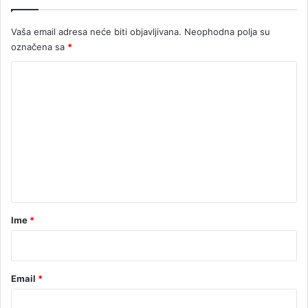
H
u
Vaša email adresa neće biti objavljivana.
Neophodna polja su
H
označena sa
*
r
v
K
a
t
o
s
m
k
e
u
n
t
a
r
Ime
*
*
Email
*