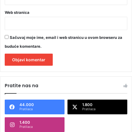
Web stranica
Sačuvaj moje ime, email i web stranicu u ovom browseru za
buduće komentare.
A
l
Pratite nas na
t
e
44.000
1.800
r
Pratilaca
Pratilaca
n
1.400
a
Pratilaca
t