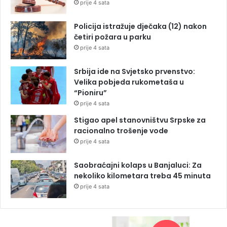
prije 4 sata
Policija istražuje dječaka (12) nakon
četiri požara u parku
prije 4 sata
Srbija ide na Svjetsko prvenstvo:
Velika pobjeda rukometaša u
“Pioniru”
prije 4 sata
Stigao apel stanovništvu Srpske za
racionalno trošenje vode
prije 4 sata
Saobraćajni kolaps u Banjaluci: Za
nekoliko kilometara treba 45 minuta
prije 4 sata