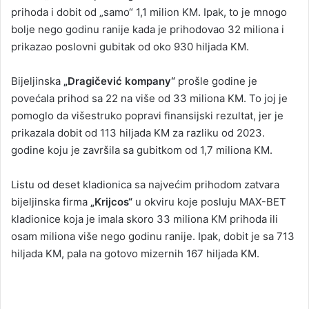
prihoda i dobit od „samo“ 1,1 milion KM. Ipak, to je mnogo
bolje nego godinu ranije kada je prihodovao 32 miliona i
prikazao poslovni gubitak od oko 930 hiljada KM.
Bijeljinska
„Dragičević kompany“
prošle godine je
povećala prihod sa 22 na više od 33 miliona KM. To joj je
pomoglo da višestruko popravi finansijski rezultat, jer je
prikazala dobit od 113 hiljada KM za razliku od 2023.
godine koju je završila sa gubitkom od 1,7 miliona KM.
Listu od deset kladionica sa najvećim prihodom zatvara
bijeljinska firma
„Krijcos“
u okviru koje posluju MAX-BET
kladionice koja je imala skoro 33 miliona KM prihoda ili
osam miliona više nego godinu ranije. Ipak, dobit je sa 713
hiljada KM, pala na gotovo mizernih 167 hiljada KM.