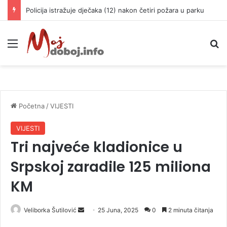
Policija istražuje dječaka (12) nakon četiri požara u parku
Meni
P
Početna
/
VIJESTI
VIJESTI
Tri najveće kladionice u
Srpskoj zaradile 125 miliona
KM
Veliborka Šutilović
S
25 Juna, 2025
0
2 minuta čitanja
e