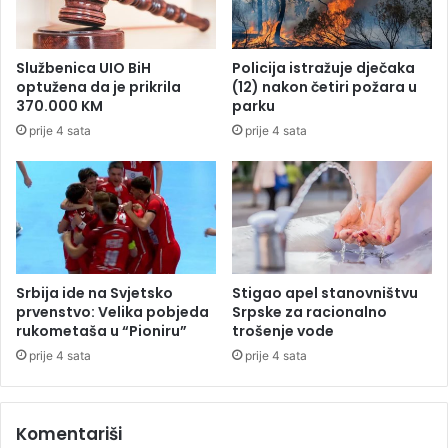
a
e
(
s
1
m
Službenica UIO BiH
Policija istražuje dječaka
9
i
optužena da je prikrila
(12) nakon četiri požara u
)
j
370.000 KM
parku
e
prije 4 sata
prije 4 sata
t
e
p
r
e
n
i
j
Srbija ide na Svjetsko
Stigao apel stanovništvu
e
prvenstvo: Velika pobjeda
Srpske za racionalno
t
rukometaša u “Pioniru”
trošenje vode
i
prije 4 sata
prije 4 sata
i
z
B
Komentariši
i