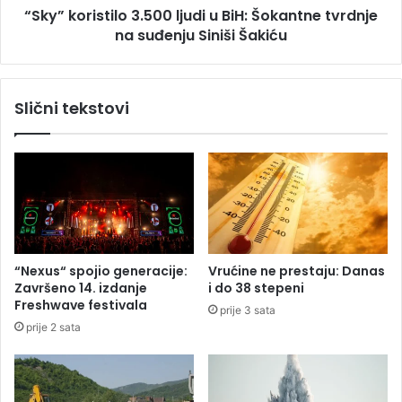
š
“Sky” koristilo 3.500 ljudi u BiH: Šokantne tvrdnje
s
e
na suđenju Siniši Šakiću
t
n
i
o
l
1
o
Slični tekstovi
3
3
o
.
s
5
o
0
b
0
a
l
,
j
o
u
d
d
“Nexus“ spojio generacije:
Vrućine ne prestaju: Danas
u
i
Završeno 14. izdanje
i do 38 stepeni
z
u
Freshwave festivala
prije 3 sata
e
B
prije 2 sata
t
i
a
H
r
:
s
Š