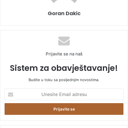
Goran Dakic
Prijavite se na naš
Sistem za obavještavanje!
Budite u toku sa posljednjim novostima.
U
n
e
s
i
t
e