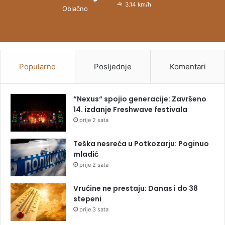
3.14 km/h
Oblačno
Popularno
Posljednje
Komentari
“Nexus“ spojio generacije: Završeno
14. izdanje Freshwave festivala
prije 2 sata
Teška nesreća u Potkozarju: Poginuo
mladić
prije 2 sata
Vrućine ne prestaju: Danas i do 38
stepeni
prije 3 sata