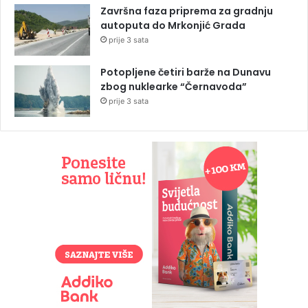
Završna faza priprema za gradnju
autoputa do Mrkonjić Grada
prije 3 sata
Potopljene četiri barže na Dunavu
zbog nuklearke “Černavoda”
prije 3 sata