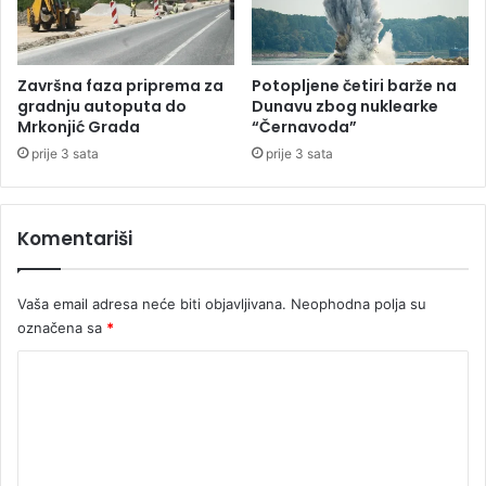
e
o
n
k
a
a
l
n
Završna faza priprema za
Potopljene četiri barže na
o
t
gradnju autoputa do
Dunavu zbog nuklearke
r
n
Mrkonjić Grada
“Černavoda”
u
e
prije 3 sata
prije 3 sata
ž
t
j
v
a
r
Komentariši
(
d
F
n
O
j
Vaša email adresa neće biti objavljivana.
Neophodna polja su
T
e
O
označena sa
*
n
)
a
K
s
u
o
đ
m
e
e
n