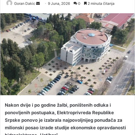
Goran Dakic
S
9 Juna, 2026
0
2 minuta čitanja
e
n
d
a
n
e
m
a
i
l
Nakon dvije i po godine žalbi, poništenih odluka i
ponovljenih postupaka, Elektroprivreda Republike
Srpske ponovo je izabrala najpovoljnijeg ponuđača za
milionski posao izrade studije ekonomske opravdanosti