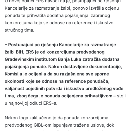
U novoj odluci ERS navodi da je, postupajući po rješenju
Kancelarije za razmatranje žalbi, ponovo izvršila ocjenu
ponuda te prihvatila dodatna pojašnjenja izabranog
konzorcijuma koja se odnose na reference i iskustvo
stručnog tima.
– Postupajući po rješenju Kancelarije za razmatranje
žalbi BiH, ERS je od konzorcijuma predvođenog
Građevinskim institutom Banja Luka zatražila dodatna
pojašnjenja ponude. Nakon dostavljene dokumentacije,
Komisija je ocijenila da su razjašnjene sve sporne
okolnosti koje se odnose na reference ponuđača,
valjanost pojedinih potvrda i iskustvo predloženog vođe
tima, zbog čega je ponuda ocijenjena prihvatljivom –
stoji
u najnovijoj odluci ERS-a.
Nakon toga zaključeno je da ponuda konzorcijuma
predvođenog GIBL-om ispunjava tražene uslove, dok