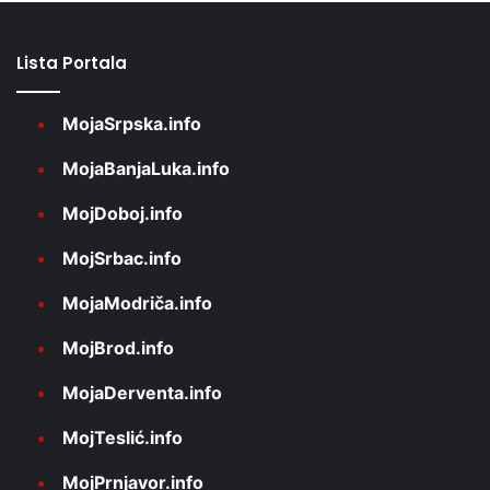
Lista Portala
MojaSrpska.info
MojaBanjaLuka.info
MojDoboj.info
MojSrbac.info
MojaModriča.info
MojBrod.info
MojaDerventa.info
MojTeslić.info
MojPrnjavor.info