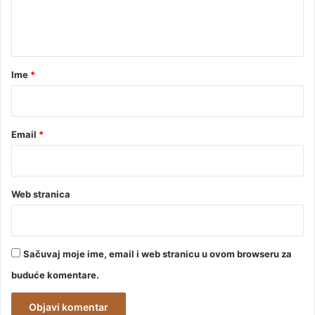
j
n
u
t
S
i
a
n
r
Ime
*
i
š
*
i
Š
Email
*
a
k
i
ć
u
Web stranica
Sačuvaj moje ime, email i web stranicu u ovom browseru za
buduće komentare.