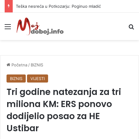
Teška nesreća u Potkozarju: Poginuo mladić
Meni
P
Početna
/
BIZNIS
BIZNIS
VIJESTI
Tri godine natezanja za tri
miliona KM: ERS ponovo
dodijelio posao za HE
Ustibar