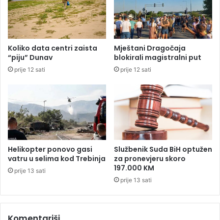
j
j
i
a
n
z
e
a
“
Koliko data centri zaista
Mještani Dragočaja
t
p
“piju” Dunav
blokirali magistralni put
e
o
prije 12 sati
prije 12 sati
r
n
e
o
t
v
n
o
a
b
v
e
o
z
z
z
Helikopter ponovo gasi
Službenik Suda BiH optužen
i
d
vatru u selima kod Trebinja
za pronevjeru skoro
l
r
197.000 KM
prije 13 sati
a
a
prije 13 sati
i
v
p
s
r
t
e
Komentariši
v