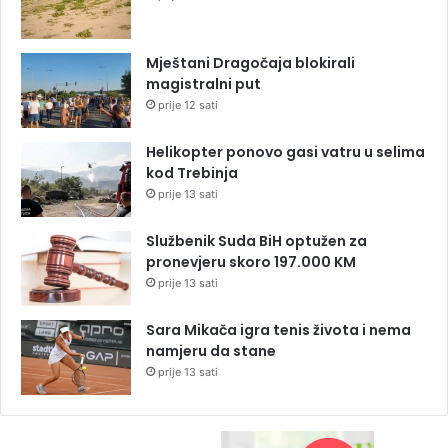
Mještani Dragočaja blokirali
magistralni put
prije 12 sati
Helikopter ponovo gasi vatru u selima
kod Trebinja
prije 13 sati
Službenik Suda BiH optužen za
pronevjeru skoro 197.000 KM
prije 13 sati
Sara Mikača igra tenis života i nema
namjeru da stane
prije 13 sati