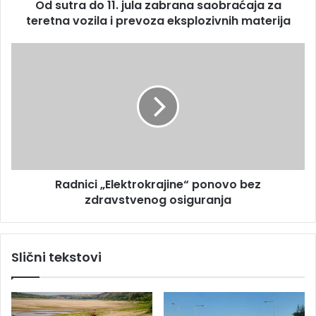
s
Od sutra do 11. jula zabrana saobraćaja za
1
u
teretna vozila i prevoza eksplozivnih materija
1
.
j
R
u
a
l
d
a
n
z
i
a
c
b
i
r
„
a
E
n
Radnici „Elektrokrajine“ ponovo bez
l
a
zdravstvenog osiguranja
e
s
k
a
t
o
r
Slični tekstovi
b
o
r
k
a
r
ć
a
a