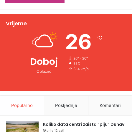
t
i
v
Vrijeme
e
26
℃
:
Doboj
26º - 26º
55%
3.14 km/h
Oblačno
Popularno
Posljednje
Komentari
Koliko data centri zaista “piju” Dunav
prije 12 sati