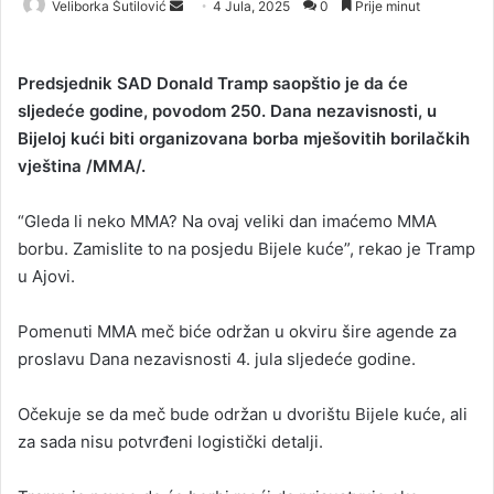
Veliborka Šutilović
S
4 Jula, 2025
0
Prije minut
e
n
Predsjednik SAD Donald Tramp saopštio je da će
d
sljedeće godine, povodom 250. Dana nezavisnosti, u
a
Bijeloj kući biti organizovana borba mješovitih borilačkih
n
vještina /MMA/.
e
m
a
“Gleda li neko MMA? Na ovaj veliki dan imaćemo MMA
i
borbu. Zamislite to na posjedu Bijele kuće”, rekao je Tramp
l
u Ajovi.
Pomenuti MMA meč biće održan u okviru šire agende za
proslavu Dana nezavisnosti 4. jula sljedeće godine.
Očekuje se da meč bude održan u dvorištu Bijele kuće, ali
za sada nisu potvrđeni logistički detalji.