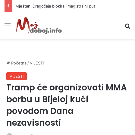
Helikopter ponovo gasi vatru u selima kod Trebinja
Meni
P
Početna
/
VIJESTI
VIJESTI
Tramp će organizovati MMA
borbu u Bijeloj kući
povodom Dana
nezavisnosti