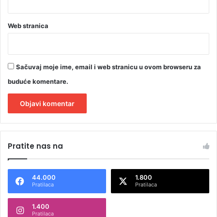
i
j
a
Web stranica
Sačuvaj moje ime, email i web stranicu u ovom browseru za
buduće komentare.
A
l
Pratite nas na
t
e
44.000
1.800
r
Pratilaca
Pratilaca
n
1.400
a
Pratilaca