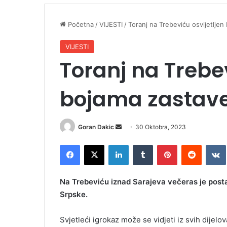
Početna
/
VIJESTI
/
Toranj na Trebeviću osvijetlje
VIJESTI
Toranj na Trebev
bojama zastave
Goran Dakic
S
30 Oktobra, 2023
e
Facebook
X
LinkedIn
Tumblr
Pinterest
Reddit
VK
n
d
a
Na Trebeviću iznad Sarajeva večeras je posta
n
Srpske.
e
m
Svjetleći igrokaz može se vidjeti iz svih dijelo
a