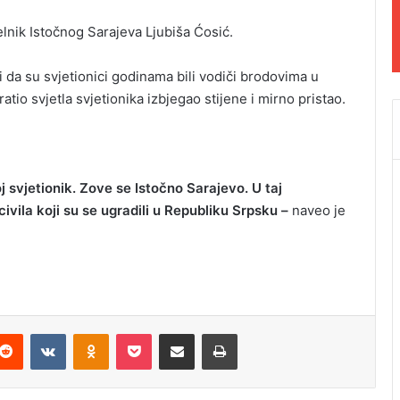
lnik Istočnog Sarajeva Ljubiša Ćosić.
i da su svjetionici godinama bili vodiči brodovima u
atio svjetla svjetionika izbjegao stijene i mirno pristao.
 svjetionik. Zove se Istočno Sarajevo. U taj
civila koji su se ugradili u Republiku Srpsku –
naveo je
Reddit
VKontakte
Odnoklassniki
Pocket
Podijeli putem Emaila
Odštampaj