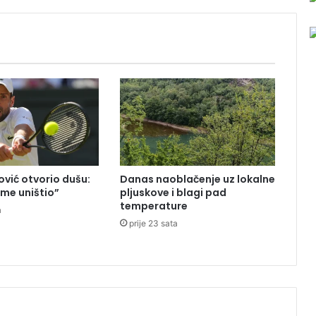
e
n
u
B
i
H
o
b
e
ć
a
n
vić otvorio dušu:
Danas naoblačenje uz lokalne
o
 me uništio”
pljuskove i blagi pad
m
temperature
a
u
prije 23 sata
2
0
.
0
0
0
f