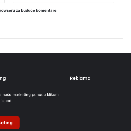
browseru za buduće komentare.
ing
Reklama
e našu marketing ponudu klikom
 ispod:
eting