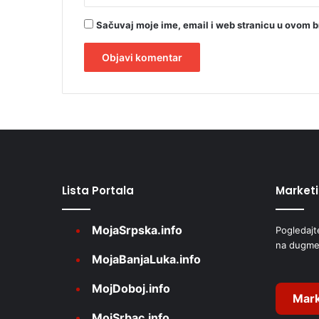
Sačuvaj moje ime, email i web stranicu u ovom 
A
l
t
e
r
Lista Portala
Market
n
a
MojaSrpska.info
Pogledajt
t
na dugme
i
MojaBanjaLuka.info
v
MojDoboj.info
e
Mark
MojSrbac.info
: