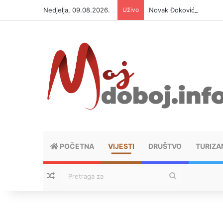
Nedjelja, 09.08.2026.
Uživo
Novak Đoković otvorio d
POČETNA
VIJESTI
DRUŠTVO
TURIZA
Nasumični tekstovi
Pretraga
za