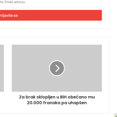
Z
a
b
r
a
k
s
k
l
Za brak sklopljen u BiH obećano mu
o
20.000 franaka pa uhapšen
p
l
j