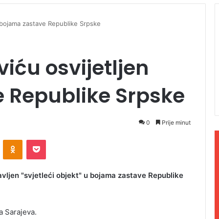
n bojama zastave Republike Srpske
iću osvijetljen
 Republike Srpske
0
Prije minut
ontakte
Odnoklassniki
Pocket
vljen "svjetleći objekt" u bojama zastave Republike
va Sarajeva.