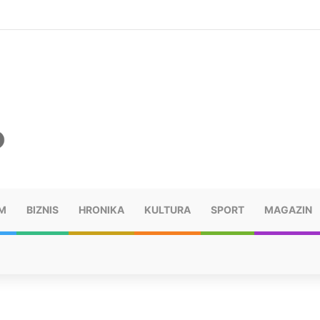
ušu: “Taj poraz me uništio”
M
BIZNIS
HRONIKA
KULTURA
SPORT
MAGAZIN