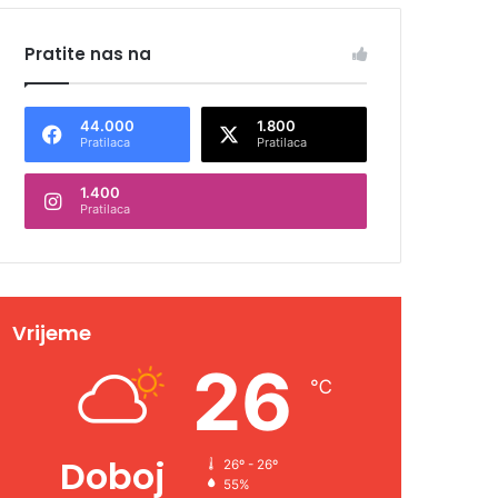
Pratite nas na
44.000
1.800
Pratilaca
Pratilaca
1.400
Pratilaca
Vrijeme
26
℃
Doboj
26º - 26º
55%