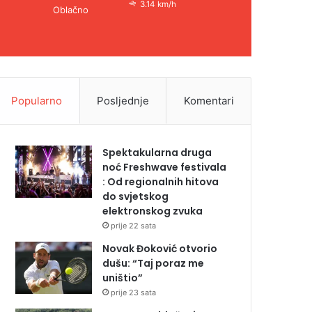
3.14 km/h
Oblačno
Popularno
Posljednje
Komentari
Spektakularna druga
noć Freshwave festivala
: Od regionalnih hitova
do svjetskog
elektronskog zvuka
prije 22 sata
Novak Đoković otvorio
dušu: “Taj poraz me
uništio”
prije 23 sata