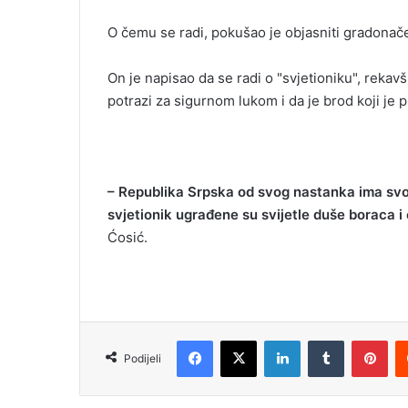
i
O čemu se radi, pokušao je objasniti gradonače
l
On je napisao da se radi o "svjetioniku", rekavš
potrazi za sigurnom lukom i da je brod koji je pr
– Republika Srpska od svog nastanka ima svoj
svjetionik ugrađene su svijetle duše boraca i 
Ćosić.
Facebook
X
LinkedIn
Tumblr
Pinterest
Podijeli