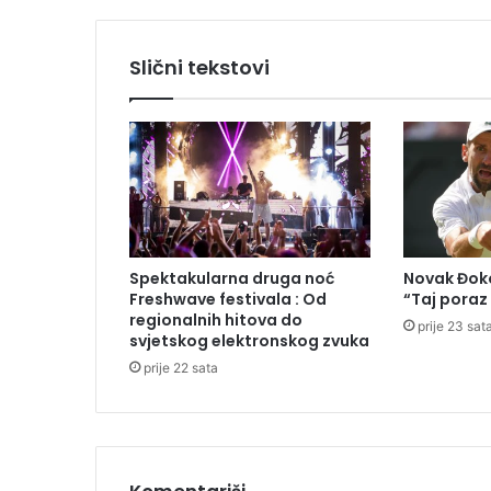
k
o
d
Slični tekstovi
K
a
k
n
j
a
,
v
i
Spektakularna druga noć
Novak Đoko
š
Freshwave festivala : Od
“Taj poraz
š
regionalnih hitova do
prije 23 sat
e
svjetskog elektronskog zvuka
o
prije 22 sata
s
o
b
a
p
o