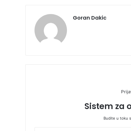
Goran Dakic
Prija
Sistem za 
Budite u toku 
U