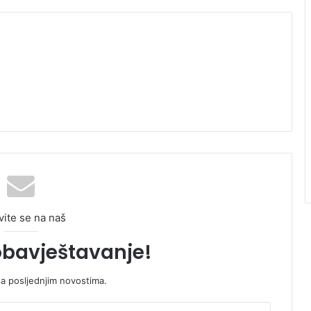
vite se na naš
obavještavanje!
sa posljednjim novostima.