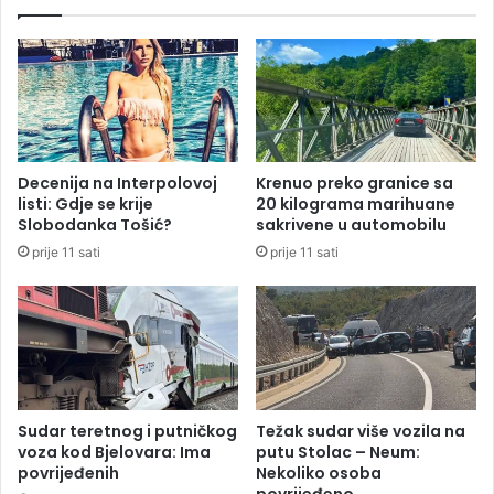
p
n
o
e
z
z
o
g
r
o
i
d
o
a
v
u
Decenija na Interpolovoj
Krenuo preko granice sa
o
k
listi: Gdje se krije
20 kilograma marihuane
z
r
Slobodanka Tošić?
sakrivene u automobilu
a
u
prije 11 sati
prije 11 sati
č
ž
e
n
i
m
t
o
k
o
Sudar teretnog i putničkog
Težak sudar više vozila na
v
voza kod Bjelovara: Ima
putu Stolac – Neum:
i
povrijeđenih
Nekoliko osoba
m