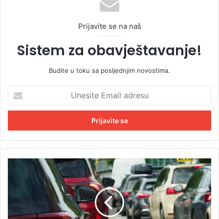
Prijavite se na naš
Sistem za obavještavanje!
Budite u toku sa posljednjim novostima.
U
n
e
s
i
t
e
E
D
m
u
a
g
i
e
l
k
a
o