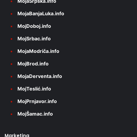
MojaSrpska.info
MojaBanjaLuka.info
MojDoboj.info
MojSrbac.info
MojaModriča.info
MojBrod.info
MojaDerventa.info
MojTeslić.info
MojPrnjavor.info
MojŠamac.info
Marketing