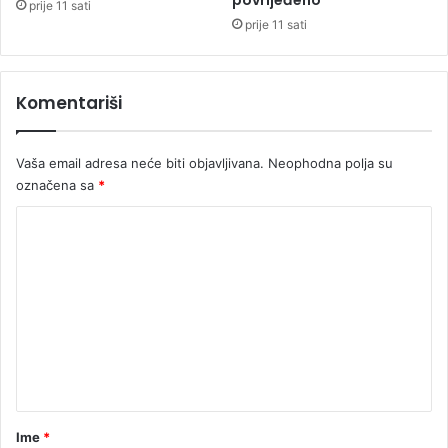
povrijeđeno
prije 11 sati
a
prije 11 sati
u
S
r
Komentariši
p
s
k
Vaša email adresa neće biti objavljivana.
Neophodna polja su
o
označena sa
*
j
K
o
m
e
n
t
a
r
Ime
*