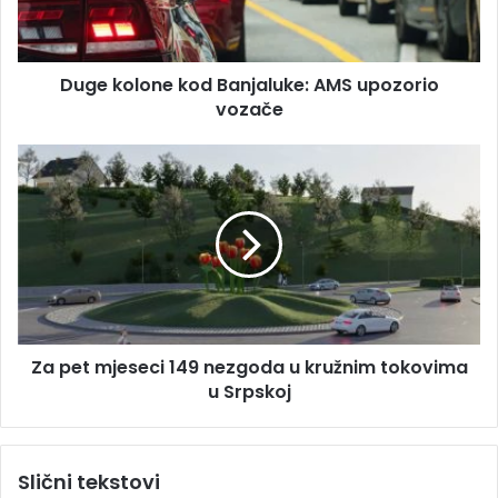
d
l
r
o
e
n
s
Duge kolone kod Banjaluke: AMS upozorio
e
u
vozače
k
o
d
Z
B
a
a
p
n
e
j
t
a
m
l
j
u
e
k
s
e
Za pet mjeseci 149 nezgoda u kružnim tokovima
e
:
u Srpskoj
c
A
i
M
1
S
4
Slični tekstovi
u
9