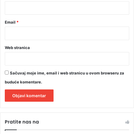
*
Email
*
Web stranica
Sačuvaj moje ime, email i web stranicu u ovom browseru za
buduće komentare.
A
l
Pratite nas na
t
e