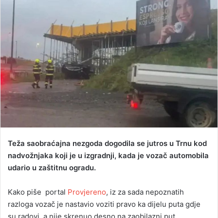
n
e
m
a
i
l
Teža saobraćajna nezgoda dogodila se jutros u Trnu kod
nadvožnjaka koji je u izgradnji, kada je vozač automobila
udario u zaštitnu ogradu.
Kako piše portal
Provjereno
, iz za sada nepoznatih
razloga vozač je nastavio voziti pravo ka dijelu puta gdje
su radovi, a nije skrenuo desno na zaobilazni put.