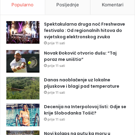
Popularno
Posljednje
Komentari
Spektakularna druga noć Freshwave
festivala : Od regionalnih hitova do
svjetskog elektronskog zvuka
prije 11 sati
Novak Đoković otvorio dušu: “Taj
poraz me uništio”
prije 11 sati
Danas naoblačenje uz lokalne
pljuskove i blagi pad temperature
prije 11 sati
Decenija na Interpolovoj listi: Gdje se
krije Slobodanka Tošić?
prije 11 sati
Novi kolaps na putu ka moru u