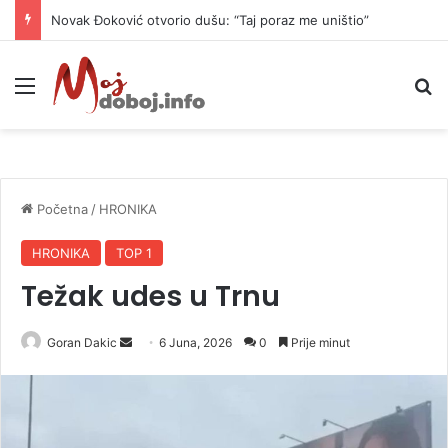
Novak Đoković otvorio dušu: “Taj poraz me uništio”
Meni
P
Početna
/
HRONIKA
HRONIKA
TOP 1
Težak udes u Trnu
Goran Dakic
S
6 Juna, 2026
0
Prije minut
e
n
d
a