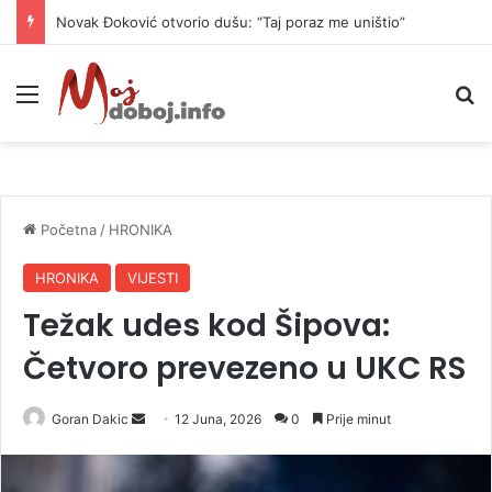
Novak Đoković otvorio dušu: “Taj poraz me uništio”
Meni
P
Početna
/
HRONIKA
HRONIKA
VIJESTI
Težak udes kod Šipova:
Četvoro prevezeno u UKC RS
Goran Dakic
S
12 Juna, 2026
0
Prije minut
e
n