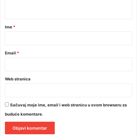
t
a
r
Ime
*
*
Email
*
Web stranica
Sačuvaj moje ime, email i web stranicu u ovom browseru za
buduće komentare.