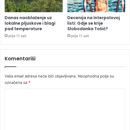
b
o
i
Danas naoblačenje uz
Decenija na Interpolovoj
lokalne pljuskove i blagi
listi: Gdje se krije
s
pad temperature
Slobodanka Tošić?
p
r
prije 11 sati
prije 11 sati
e
d
k
Komentariši
u
ć
e
Vaša email adresa neće biti objavljivana.
Neophodna polja su
označena sa
*
K
o
m
e
n