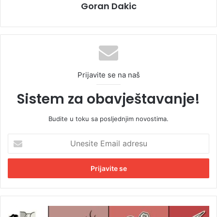
Goran Dakic
Prijavite se na naš
Sistem za obavještavanje!
Budite u toku sa posljednjim novostima.
U
n
e
s
i
t
e
E
P