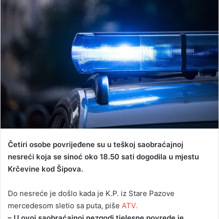
d
a
n
e
m
a
i
l
Četiri osobe povrijeđene su u teškoj saobraćajnoj
nesreći koja se sinoć oko 18.50 sati dogodila u mjestu
Krčevine kod Šipova.
Do nesreće je došlo kada je K.P. iz Stare Pazove
mercedesom sletio sa puta, piše
ATV.
– U ovoj saobraćajnoj nezgodi tjelesne povrede je