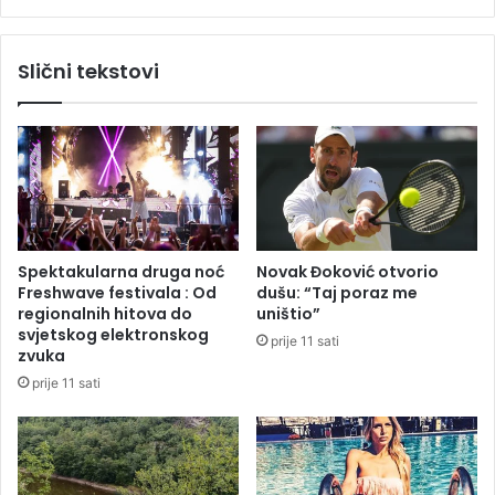
i
s
v
t
o
v
Slični tekstovi
t
o
b
u
e
S
z
r
o
b
v
i
i
j
s
i
n
:
Spektakularna druga noć
Novak Đoković otvorio
o
G
Freshwave festivala : Od
dušu: “Taj poraz me
s
r
regionalnih hitova do
uništio”
t
o
svjetskog elektronskog
prije 11 sati
i
b
zvuka
a
prije 11 sati
r
g
a
i
z