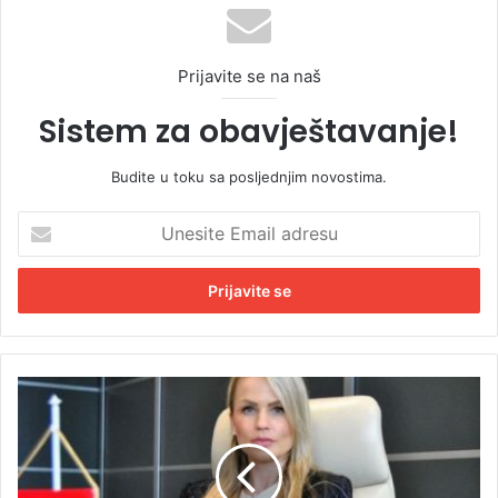
Prijavite se na naš
Sistem za obavještavanje!
Budite u toku sa posljednjim novostima.
U
n
e
s
i
t
e
E
M
m
a
a
t
i
i
l
j