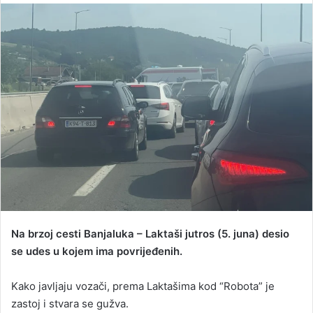
n
d
a
n
e
m
a
i
l
Na brzoj cesti Banjaluka – Laktaši jutros (5. juna) desio
se udes u kojem ima povrijeđenih.
Kako javljaju vozači, prema Laktašima kod “Robota” je
zastoj i stvara se gužva.