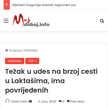
Mještani Dragočaja blokirali magistralni put
Meni
P
Početna
/
HRONIKA
HRONIKA
TOP 1
Težak u udes na brzoj cesti
u Laktašima, ima
povrijeđenih
Goran Dakic
S
5 Juna, 2026
0
Prije minut
e