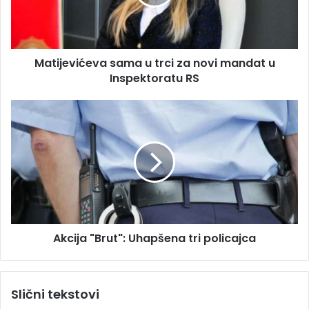
a
e
d
v
r
i
e
ć
s
Matijevićeva sama u trci za novi mandat u
e
u
Inspektoratu RS
v
a
s
A
a
k
m
c
a
i
u
j
t
a
r
"
c
B
i
r
z
Akcija "Brut": Uhapšena tri policajca
u
a
t
n
"
o
:
Slični tekstovi
v
U
i