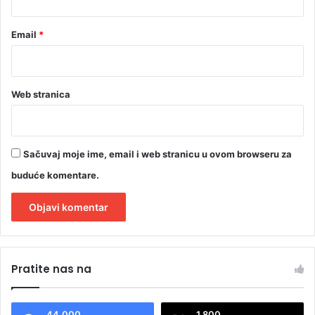
Email
*
Web stranica
Sačuvaj moje ime, email i web stranicu u ovom browseru za
buduće komentare.
A
l
Pratite nas na
t
e
44.000
1.800