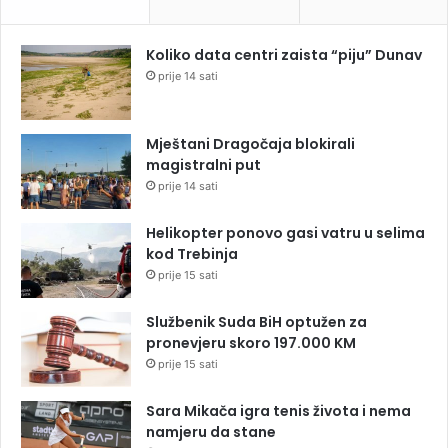
Koliko data centri zaista “piju” Dunav
prije 14 sati
Mještani Dragočaja blokirali
magistralni put
prije 14 sati
Helikopter ponovo gasi vatru u selima
kod Trebinja
prije 15 sati
Službenik Suda BiH optužen za
pronevjeru skoro 197.000 KM
prije 15 sati
Sara Mikača igra tenis života i nema
namjeru da stane