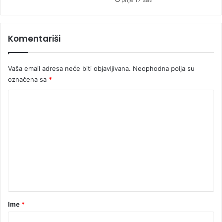
Komentariši
Vaša email adresa neće biti objavljivana.
Neophodna polja su
označena sa
*
K
o
m
e
n
t
a
r
Ime
*
*