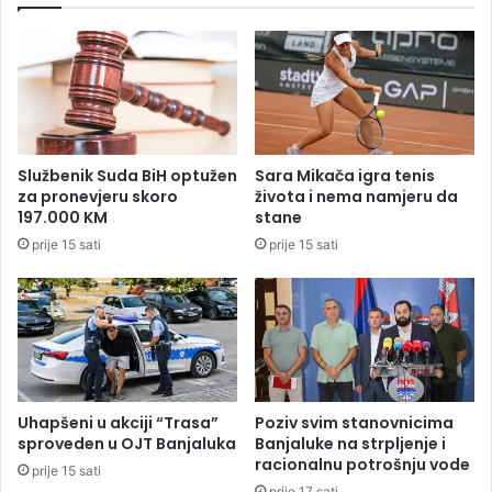
h
m
a
a
p
n
š
d
e
a
n
t
a
u
t
Službenik Suda BiH optužen
Sara Mikača igra tenis
I
r
za pronevjeru skoro
života i nema namjeru da
n
i
197.000 KM
stane
s
p
prije 15 sati
prije 15 sati
p
o
e
l
k
i
t
c
o
a
r
j
a
c
t
a
Uhapšeni u akciji “Trasa”
Poziv svim stanovnicima
u
sproveden u OJT Banjaluka
Banjaluke na strpljenje i
R
racionalnu potrošnju vode
prije 15 sati
S
prije 17 sati