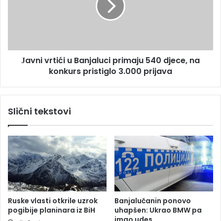
d
i
v
v
a
r
t
t
e
i
n
Јavni vrtići u Banjaluci primaju 540 djece, na
ć
i
konkurs pristiglo 3.000 prijava
i
s
u
e
B
r
a
Slični tekstovi
a
n
š
j
o
a
k
l
i
u
r
c
a
i
l
p
i
r
Ruske vlasti otkrile uzrok
Banjalučanin ponovo
o
i
pogibije planinara iz BiH
uhapšen: Ukrao BMW pa
r
m
imao udes