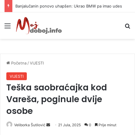
Banjalučanin ponovo uhapšen: Ukrao BMW pa imao udes
Meni
P
Početna
/
VIJESTI
VIJESTI
Teška saobraćajka kod
Vareša, poginule dvije
osobe
Veliborka Šutilović
S
21 Jula, 2025
0
Prije minut
e