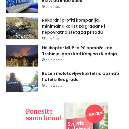
BMW pa imao udes
prije 1 sat
Rekordni profiti kompanija,
minimalna korist za građane i
nepovratna šteta za prirodu
prije 1 sat
Helikopter MUP-a RS pomaže kod
Trebinja, gori i kod Konjica i Kladnja
prije 2 sata
Bačen molotovljev koktel na poznati
hotel u Beogradu
prije 2 sata