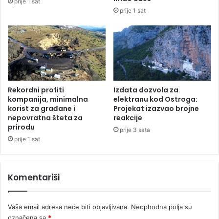
prije 1 sat
g
a
prije 1 sat
a
j
n
u
i
5
z
4
a
0
t
d
o
j
r
e
Rekordni profiti
Izdata dozvola za
e
c
kompanija, minimalna
elektranu kod Ostroga:
t
e
korist za građane i
Projekat izazvao brojne
u
nepovratna šteta za
reakcije
,
prirodu
r
n
prije 3 sata
n
a
prije 1 sat
i
k
r
o
a
n
Komentariši
u
k
T
u
o
r
Vaša email adresa neće biti objavljivana.
Neophodna polja su
r
s
označena sa
*