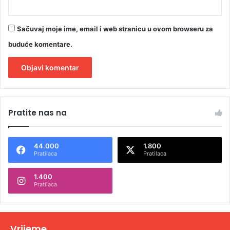
Sačuvaj moje ime, email i web stranicu u ovom browseru za
buduće komentare.
A
l
Pratite nas na
t
e
44.000
1.800
r
Pratilaca
Pratilaca
n
1.400
a
Pratilaca
t
i
v
Vrijeme