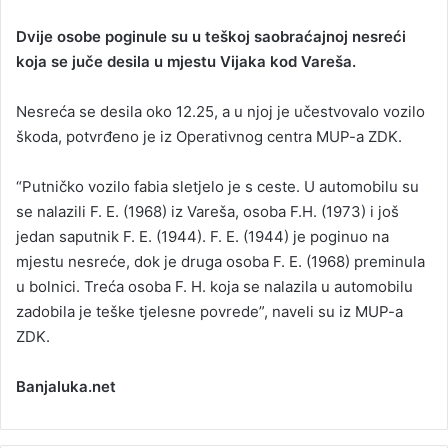
n
Dvije osobe poginule su u teškoj saobraćajnoj nesreći
d
koja se juče desila u mjestu Vijaka kod Vareša.
a
n
Nesreća se desila oko 12.25, a u njoj je učestvovalo vozilo
e
škoda, potvrđeno je iz Operativnog centra MUP-a ZDK.
m
a
i
“Putničko vozilo fabia sletjelo je s ceste. U automobilu su
l
se nalazili F. E. (1968) iz Vareša, osoba F.H. (1973) i još
jedan saputnik F. E. (1944). F. E. (1944) je poginuo na
mjestu nesreće, dok je druga osoba F. E. (1968) preminula
u bolnici. Treća osoba F. H. koja se nalazila u automobilu
zadobila je teške tjelesne povrede”, naveli su iz MUP-a
ZDK.
Banjaluka.net