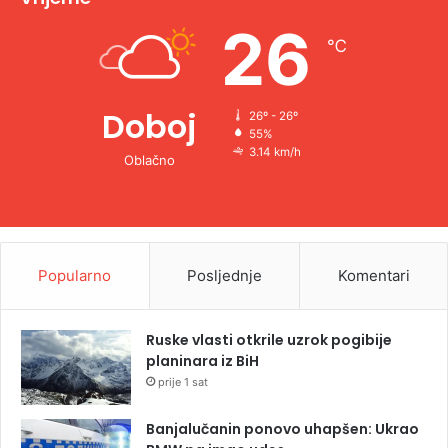
e
26
℃
:
Doboj
26º - 26º
55%
3.14 km/h
Oblačno
Popularno
Posljednje
Komentari
Ruske vlasti otkrile uzrok pogibije
planinara iz BiH
prije 1 sat
Banjalučanin ponovo uhapšen: Ukrao