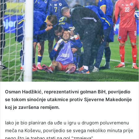
d
a
n
e
m
a
i
l
Osman Hadžikić, reprezentativni golman BiH, povrijedio
se tokom sinoćnje utakmice protiv Sjeverne Makedonije
koj je završena remijem.
Iako je bio planiran da uđe u igru u drugom poluvremenu
meča na Koševu, povrijedio se svega nekoliko minuta prije
nego što je trebao stati na gol “zmajeva”.