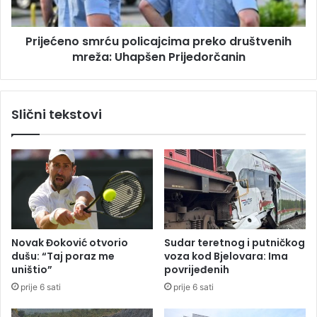
v
n
o
o
ć
Prijećeno smrću policajcima preko društvenih
s
e
mreža: Uhapšen Prijedorčanin
m
v
r
r
ć
i
u
Slični tekstovi
j
p
e
o
m
l
e
i
b
c
i
a
t
j
i
c
n
i
Novak Đoković otvorio
Sudar teretnog i putničkog
a
m
dušu: “Taj poraz me
voza kod Bjelovara: Ima
r
a
uništio”
povrijeđenih
e
p
prije 6 sati
prije 6 sati
d
r
n
e