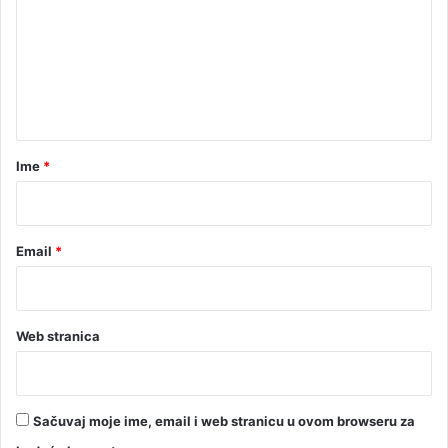
p
m
j
š
e
e
n
n
P
t
r
i
a
j
r
Ime
*
e
*
d
o
r
Email
*
č
a
n
i
Web stranica
n
Sačuvaj moje ime, email i web stranicu u ovom browseru za