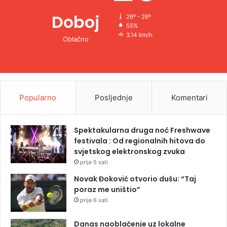
Doboj
26º - 26º
55%
3.14 km/h
Oblačno
Popularno
Posljednje
Komentari
Spektakularna druga noć Freshwave
festivala : Od regionalnih hitova do
svjetskog elektronskog zvuka
prije 5 sati
Novak Đoković otvorio dušu: “Taj
poraz me uništio”
prije 6 sati
Danas naoblačenje uz lokalne