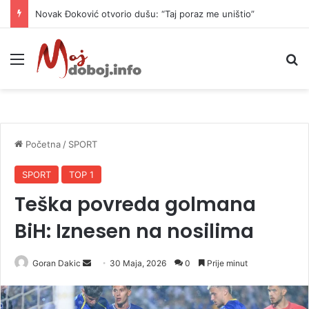
Novak Đoković otvorio dušu: “Taj poraz me uništio”
Meni
P
Početna
/
SPORT
SPORT
TOP 1
Teška povreda golmana
BiH: Iznesen na nosilima
Goran Dakic
S
30 Maja, 2026
0
Prije minut
e
n