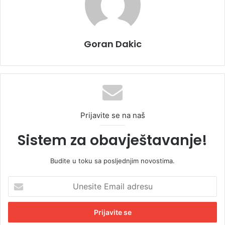
Goran Dakic
Prijavite se na naš
Sistem za obavještavanje!
Budite u toku sa posljednjim novostima.
U
n
e
s
i