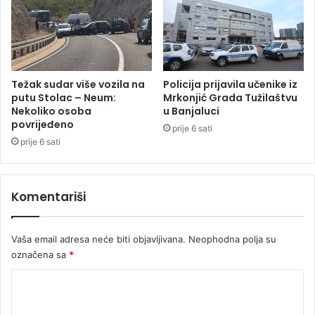
i
k
h
o
d
d
a
r
n
u
a
š
Težak sudar više vozila na
Policija prijavila učenike iz
u
t
putu Stolac – Neum:
Mrkonjić Grada Tužilaštvu
R
v
Nekoliko osoba
u Banjaluci
e
povrijeđeno
e
prije 6 sati
p
n
prije 6 sati
u
i
b
h
l
m
Komentariši
i
r
c
e
i
ž
Vaša email adresa neće biti objavljivana.
Neophodna polja su
S
a
označena sa
*
r
:
p
U
K
s
h
k
o
a
o