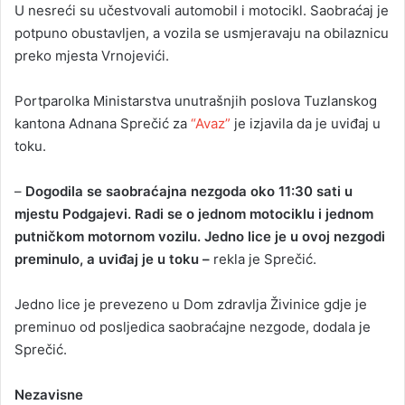
U nesreći su učestvovali automobil i motocikl. Saobraćaj je
potpuno obustavljen, a vozila se usmjeravaju na obilaznicu
preko mjesta Vrnojevići.
Portparolka Ministarstva unutrašnjih poslova Tuzlanskog
kantona Adnana Sprečić za
“Avaz”
je izjavila da je uviđaj u
toku.
–
Dogodila se saobraćajna nezgoda oko 11:30 sati u
mjestu Podgajevi. Radi se o jednom motociklu i jednom
putničkom motornom vozilu. Jedno lice je u ovoj nezgodi
preminulo, a uviđaj je u toku –
rekla je Sprečić.
Jedno lice je prevezeno u Dom zdravlja Živinice gdje je
preminuo od posljedica saobraćajne nezgode, dodala je
Sprečić.
Nezavisne