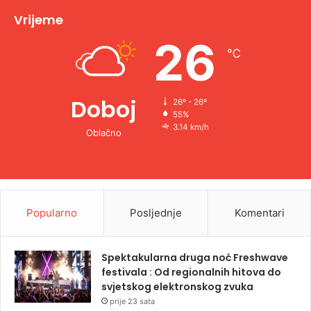
v
Vrijeme
e
26
℃
:
Doboj
26º - 26º
55%
3.14 km/h
Oblačno
Popularno
Posljednje
Komentari
Spektakularna druga noć Freshwave
festivala : Od regionalnih hitova do
svjetskog elektronskog zvuka
prije 23 sata