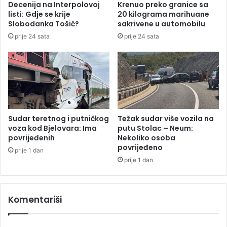
Decenija na Interpolovoj
Krenuo preko granice sa
n
d
listi: Gdje se krije
20 kilograma marihuane
s
l
Slobodanka Tošić?
sakrivene u automobilu
k
e
prije 24 sata
prije 24 sata
i
g
k
a
r
o
e
n
d
a
i
k
t
o
n
Sudar teretnog i putničkog
Težak sudar više vozila na
u
voza kod Bjelovara: Ima
putu Stolac – Neum:
d
povrijeđenih
Nekoliko osoba
povrijeđeno
e
prije 1 dan
s
prije 1 dan
a
k
o
Komentariši
d
G
r