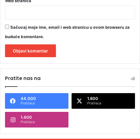
Web stranica
Sačuvaj moje ime, email i web stranicu u ovom browseru za
buduće komentare.
A
l
Pratite nas na
t
e
44.000
1.800
r
Pratilaca
Pratilaca
n
1.400
a
Pratilaca
t
i