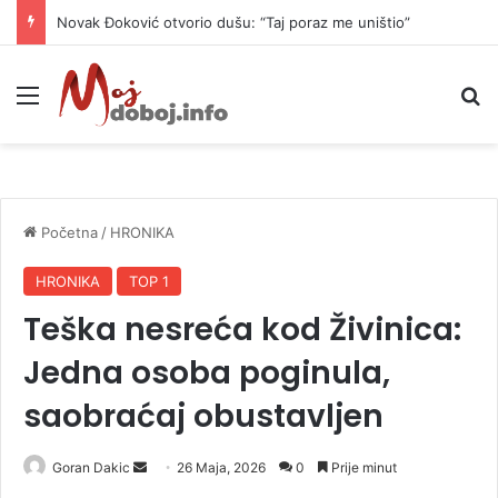
Novak Đoković otvorio dušu: “Taj poraz me uništio”
Meni
P
Početna
/
HRONIKA
HRONIKA
TOP 1
Teška nesreća kod Živinica:
Jedna osoba poginula,
saobraćaj obustavljen
Goran Dakic
S
26 Maja, 2026
0
Prije minut
e