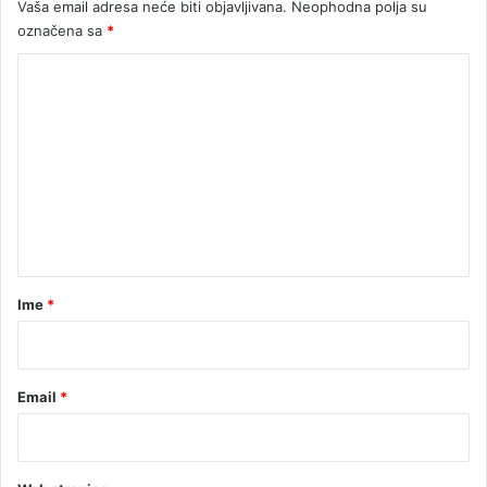
Vaša email adresa neće biti objavljivana.
Neophodna polja su
a
označena sa
*
d
i
K
š
o
k
e
m
e
n
t
a
r
Ime
*
*
Email
*