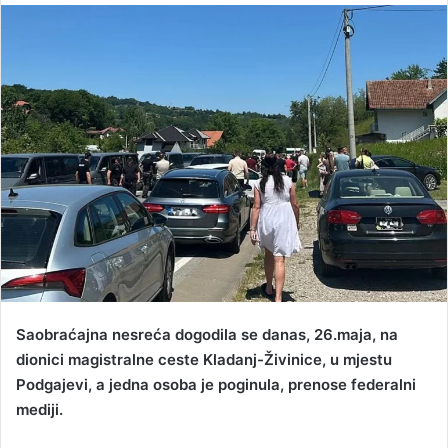
n
d
a
n
e
m
a
i
l
Saobraćajna nesreća dogodila se danas, 26.maja, na
dionici magistralne ceste Kladanj-Živinice, u mjestu
Podgajevi, a jedna osoba je poginula, prenose federalni
mediji.