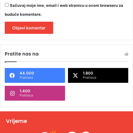
Sačuvaj moje ime, email i web stranicu u ovom browseru za
buduće komentare.
A
l
Pratite nas na
t
e
44.000
1.800
r
Pratilaca
Pratilaca
n
1.400
a
Pratilaca
t
i
v
Vrijeme
e