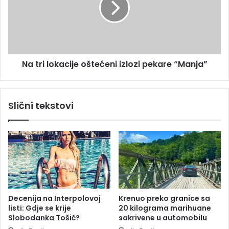
j
i
e
l
l
o
j
k
i
a
Na tri lokacije oštećeni izlozi pekare “Manja”
n
c
i
i
,
j
v
e
Slični tekstovi
a
o
t
š
r
t
o
e
g
ć
a
e
s
n
c
i
i
i
Decenija na Interpolovoj
Krenuo preko granice sa
s
z
listi: Gdje se krije
20 kilograma marihuane
j
l
Slobodanka Tošić?
sakrivene u automobilu
e
o