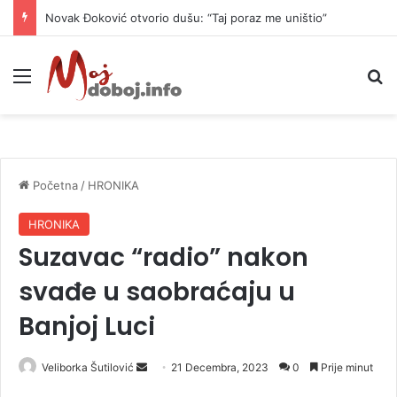
Novak Đoković otvorio dušu: “Taj poraz me uništio”
Meni
P
Početna
/
HRONIKA
HRONIKA
Suzavac “radio” nakon
svađe u saobraćaju u
Banjoj Luci
Veliborka Šutilović
S
21 Decembra, 2023
0
Prije minut
e