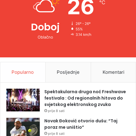
26
℃
:
Doboj
26º - 26º
55%
3.14 km/h
Oblačno
Popularno
Posljednje
Komentari
Spektakularna druga noć Freshwave
festivala : Od regionalnih hitova do
svjetskog elektronskog zvuka
prije 8 sati
Novak Đoković otvorio dušu: “Taj
poraz me uništio”
prije 8 sati