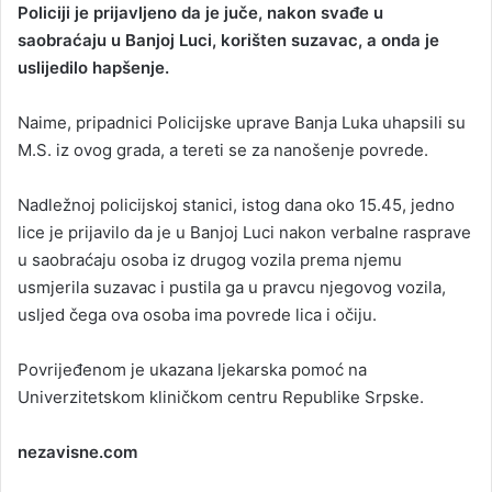
Policiji je prijavljeno da je juče, nakon svađe u
n
saobraćaju u Banjoj Luci, korišten suzavac, a onda je
d
uslijedilo hapšenje.
a
n
Naime, pripadnici Policijske uprave Banja Luka uhapsili su
e
M.S. iz ovog grada, a tereti se za nanošenje povrede.
m
a
i
Nadležnoj policijskoj stanici, istog dana oko 15.45, jedno
l
lice je prijavilo da je u Banjoj Luci nakon verbalne rasprave
u saobraćaju osoba iz drugog vozila prema njemu
usmjerila suzavac i pustila ga u pravcu njegovog vozila,
usljed čega ova osoba ima povrede lica i očiju.
Povrijeđenom je ukazana ljekarska pomoć na
Univerzitetskom kliničkom centru Republike Srpske.
nezavisne.com