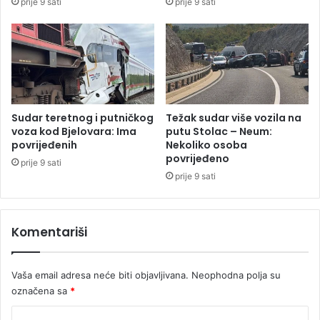
prije 9 sati
prije 9 sati
k
z
l
i
i
p
a
e
u
k
t
a
o
r
e
Sudar teretnog i putničkog
Težak sudar više vozila na
“
voza kod Bjelovara: Ima
putu Stolac – Neum:
povrijeđenih
Nekoliko osoba
M
povrijeđeno
a
prije 9 sati
n
prije 9 sati
j
a
”
Komentariši
Vaša email adresa neće biti objavljivana.
Neophodna polja su
označena sa
*
K