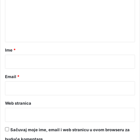
m
u
e
n
t
a
r
Ime
*
*
Email
*
Web stranica
Sačuvaj moje ime, email i web stranicu u ovom browseru za
buduće komentare.