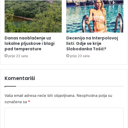
ć
o
e
z
p
i
e
d
č
a
e
v
n
a
Danas naoblačenje uz
Decenija na Interpolovoj
j
lokalne pljuskove i blagi
listi: Gdje se krije
o
pad temperature
Slobodanka Tošić?
e
c
e
prije 23 sata
prije 23 sata
k
r
v
Komentariši
i
z
a
Vaša email adresa neće biti objavljivana.
Neophodna polja su
T
označena sa
*
e
o
K
d
o
o
r