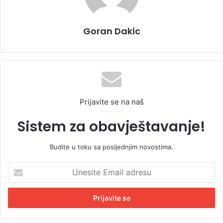
Goran Dakic
Prijavite se na naš
Sistem za obavještavanje!
Budite u toku sa posljednjim novostima.
U
n
e
s
i
t