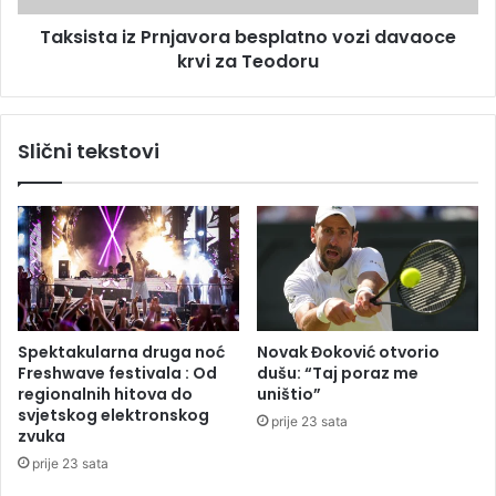
a
i
s
Taksista iz Prnjavora besplatno vozi davaoce
z
k
krvi za Teodoru
P
o
r
š
n
t
j
Slični tekstovi
a
a
p
v
r
o
a
r
s
a
e
b
ć
e
e
s
i
p
Spektakularna druga noć
Novak Đoković otvorio
j
l
Freshwave festivala : Od
dušu: “Taj poraz me
a
a
regionalnih hitova do
uništio”
g
t
svjetskog elektronskog
prije 23 sata
n
n
zvuka
j
o
prije 23 sata
e
v