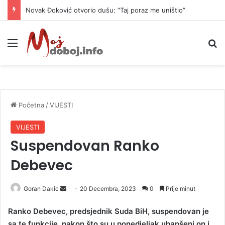
Novak Đoković otvorio dušu: “Taj poraz me uništio”
Meni
P
Početna
/
VIJESTI
VIJESTI
Suspendovan Ranko
Debevec
Goran Dakic
S
20 Decembra, 2023
0
Prije minut
e
Ranko Debevec, predsjednik Suda BiH, suspendovan je
n
sa te funkcije, nakon što su u ponedjeljak uhapšeni on i
d