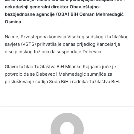
nekadašnji generalni direktor Obavještajno-
a
bezbjednosne agencije (OBA) BiH Osman Mehmedagić
n
Osmica.
e
m
a
Naime, Prvostepena komisija Visokog sudskog i tužilačkog
i
savjeta (VSTS) prihvatila je danas prijedlog Kancelarije
l
disciplinskog tužioca da suspenduje Debevca.
Glavni tužilac Tužilaštva BiH Milanko Kajganić juče je
potvrdio da se Debevec i Mehmedagić sumnjiče za
prisluškivanje sudija Suda BiH i radnika Tužilaštva BiH.