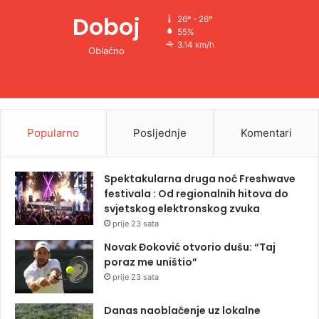
Doboj
26º - 26º
55%
3.14 km/h
Oblačno
Popularno
Posljednje
Komentari
Spektakularna druga noć Freshwave
festivala : Od regionalnih hitova do
svjetskog elektronskog zvuka
prije 23 sata
Novak Đoković otvorio dušu: “Taj
poraz me uništio”
prije 23 sata
Danas naoblačenje uz lokalne