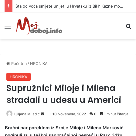
Šta od voća smijete unijeti u Hrvatsku iz BiH: Kazne mogu dostići 13.260 evra
Meni
P
Početna
/
HRONIKA
HRONIKA
Supružnici Miloje i Milena
stradali u udesu u Americi
Ljiljana Miladić
S
10 Novembra, 2022
0
1 minut čitanja
e
Bračni par poreklom iz Srbije Miloje i Milena Marković
n
poginuli su u teškoj saobraćajnoj nesreći u Park ridžu
d