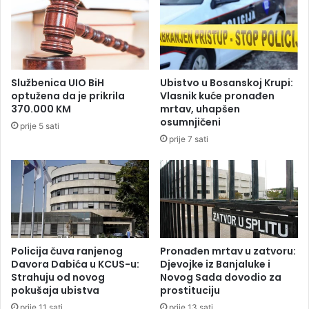
o
č
g
e
i
d
n
a
u
ć
o
e
Službenica UIO BiH
Ubistvo u Bosanskoj Krupi:
k
n
optužena da je prikrila
Vlasnik kuće pronađen
a
o
370.000 KM
mrtav, uhapšen
d
v
osumnjičeni
prije 5 sati
a
u
prije 7 sati
g
V
a
l
j
a
e
d
u
u
d
S
a
r
r
p
Policija čuva ranjenog
Pronađen mrtav u zatvoru:
i
s
Davora Dabića u KCUS-u:
Djevojke iz Banjaluke i
o
Strahuju od novog
Novog Sada dovodio za
k
pokušaja ubistva
prostituciju
k
e
a
č
prije 11 sati
prije 13 sati