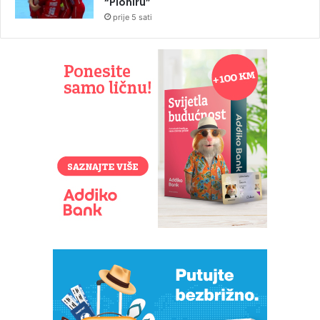
“Pioniru”
prije 5 sati