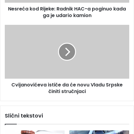
e
o
s
Nesreća kod Rijeke: Radnik HAC-a poginuo kada
d
u
ga je udario kamion
R
i
j
C
e
v
k
i
e
j
:
a
R
n
a
o
d
v
n
i
i
Cvijanovićeva ističe da će novu Vladu Srpske
ć
k
činiti stručnjaci
e
H
v
A
a
C
i
Slični tekstovi
-
s
a
t
p
i