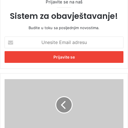
Prijavite se na naš
Sistem za obavještavanje!
Budite u toku sa posljednjim novostima.
U
n
e
s
i
t
e
E
N
m
e
a
s
i
r
l
e
a
ć
d
a
r
k