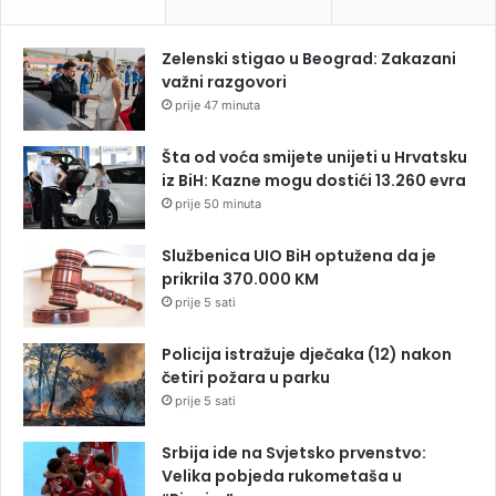
Zelenski stigao u Beograd: Zakazani
važni razgovori
prije 47 minuta
Šta od voća smijete unijeti u Hrvatsku
iz BiH: Kazne mogu dostići 13.260 evra
prije 50 minuta
Službenica UIO BiH optužena da je
prikrila 370.000 KM
prije 5 sati
Policija istražuje dječaka (12) nakon
četiri požara u parku
prije 5 sati
Srbija ide na Svjetsko prvenstvo:
Velika pobjeda rukometaša u