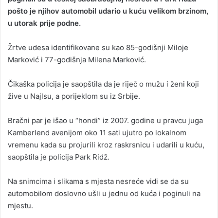
pošto je njihov automobil udario u kuću velikom brzinom,
a
u utorak prije podne.
n
e
Žrtve udesa identifikovane su kao 85-godišnji Miloje
m
a
Marković i 77-godišnja Milena Marković.
i
l
Čikaška policija je saopštila da je riječ o mužu i ženi koji
žive u Najlsu, a porijeklom su iz Srbije.
Bračni par je išao u “hondi” iz 2007. godine u pravcu juga
Kamberlend avenijom oko 11 sati ujutro po lokalnom
vremenu kada su projurili kroz raskrsnicu i udarili u kuću,
saopštila je policija Park Ridž.
Na snimcima i slikama s mjesta nesreće vidi se da su
automobilom doslovno ušli u jednu od kuća i poginuli na
mjestu.