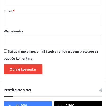
Email
*
Web stranica
Sačuvaj moje ime, email i web stranicu u ovom browseru za
buduće komentare.
A
l
Pratite nas na
t
e
44.000
1.800
r