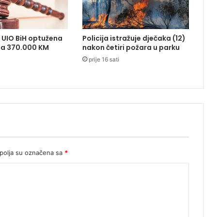
j
e
d
 UIO BiH optužena
Policija istražuje dječaka (12)
n
ila 370.000 KM
nakon četiri požara u parku
i
prije 16 sati
j
i
h
z
e
m
a
l
j
a
olja su označena sa
*
n
a
s
v
i
j