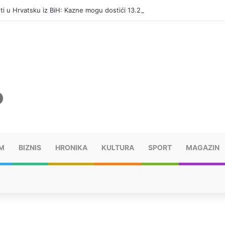
eti u Hrvatsku iz BiH: Kazne mogu dostići 13.260 evra
M
BIZNIS
HRONIKA
KULTURA
SPORT
MAGAZIN