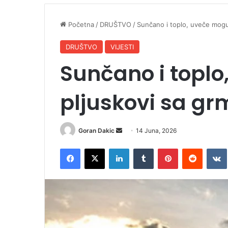
Početna
/
DRUŠTVO
/
Sunčano i toplo, uveče mogu
DRUŠTVO
VIJESTI
Sunčano i topl
pljuskovi sa gr
Goran Dakic
S
14 Juna, 2026
e
Facebook
X
LinkedIn
Tumblr
Pinterest
Reddit
VK
n
d
a
n
e
m