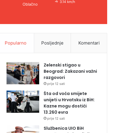
3.14 km/h
Oblačno
Popularno
Posljednje
Komentari
Zelenski stigao u
Beograd: Zakazani važni
razgovori
prije 12 sati
Šta od voća smijete
unijeti u Hrvatsku iz BiH:
Kazne mogu dostići
13.260 evra
prije 12 sati
Službenica UIO BiH