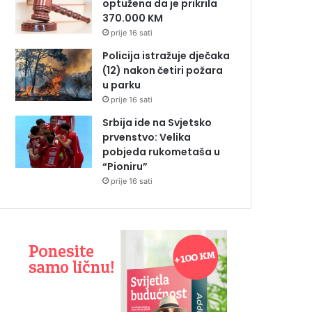
optužena da je prikrila
370.000 KM
prije 16 sati
Policija istražuje dječaka
(12) nakon četiri požara
u parku
prije 16 sati
Srbija ide na Svjetsko
prvenstvo: Velika
pobjeda rukometaša u
“Pioniru”
prije 16 sati