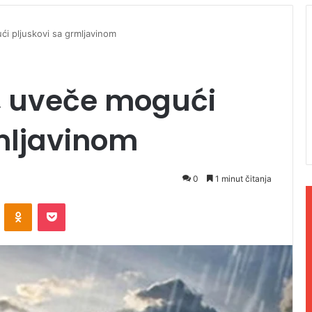
ći pljuskovi sa grmljavinom
o, uveče mogući
mljavinom
0
1 minut čitanja
ontakte
Odnoklassniki
Pocket