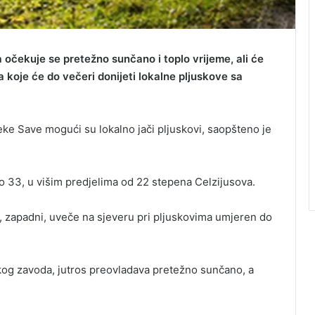
a očekuje se pretežno sunčano i toplo vrijeme, ali će
 koje će do večeri donijeti lokalne pljuskove sa
jeke Save mogući su lokalno jači pljuskovi, saopšteno je
 33, u višim predjelima od 22 stepena Celzijusova.
, zapadni, uveče na sjeveru pri pljuskovima umjeren do
g zavoda, jutros preovladava pretežno sunčano, a