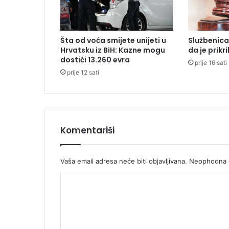
i
k
u
Šta od voća smijete unijeti u
Službenica
p
Hrvatsku iz BiH: Kazne mogu
da je prikr
e
dostići 13.260 evra
prije 16 sati
n
prije 12 sati
z
i
j
u
p
r
Komentariši
i
m
a
Vaša email adresa neće biti objavljivana.
Neophodna p
:
K
„
N
o
i
m
j
e
e