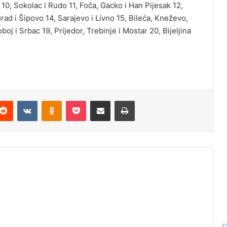
, Sokolac i Rudo 11, Foča, Gacko i Han Pijesak 12,
ad i Šipovo 14, Sarajevo i Livno 15, Bileća, Kneževo,
boj i Srbac 19, Prijedor, Trebinje i Mostar 20, Bijeljina
Reddit
VKontakte
Odnoklassniki
Pocket
Podijeli putem Emaila
Odštampaj