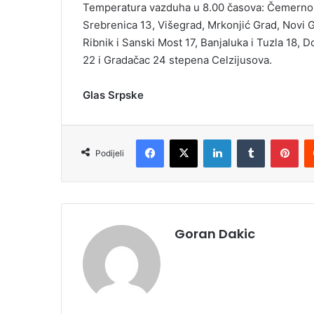
Temperatura vazduha u 8.00 časova: Čemerno 10
Srebrenica 13, Višegrad, Mrkonjić Grad, Novi Gr
Ribnik i Sanski Most 17, Banjaluka i Tuzla 18, Do
22 i Gradačac 24 stepena Celzijusova.
Glas Srpske
Facebook
X
LinkedIn
Tumblr
Pinterest
Podijeli
Goran Dakic