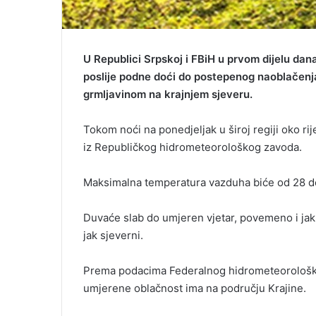
U Republici Srpskoj i FBiH u prvom dijelu dan
poslije podne doći do postepenog naoblačenja
grmljavinom na krajnjem sjeveru.
Tokom noći na ponedjeljak u široj regiji oko ri
iz Republičkog hidrometeorološkog zavoda.
Maksimalna temperatura vazduha biće od 28 do
Duvaće slab do umjeren vjetar, povemeno i jak
jak sjeverni.
Prema podacima Federalnog hidrometeorološko
umjerene oblačnost ima na području Krajine.