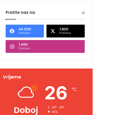
Pratite nas na
44.000
1.800
Pratilaca
Pratilaca
1.400
Pratilaca
Vrijeme
26
℃
Doboj
26º - 26º
55%