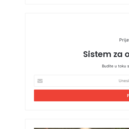
Prija
Sistem za 
Budite u toku 
U
n
e
s
i
t
e
E
m