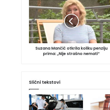
S
a
u
i
z
l
a
a
n
d
a
r
M
e
a
s
n
u
Suzana Mančić otkrila koliku penziju
č
prima: „Nije strašno nemati“
i
ć
o
t
k
r
Slični tekstovi
i
l
a
k
o
l