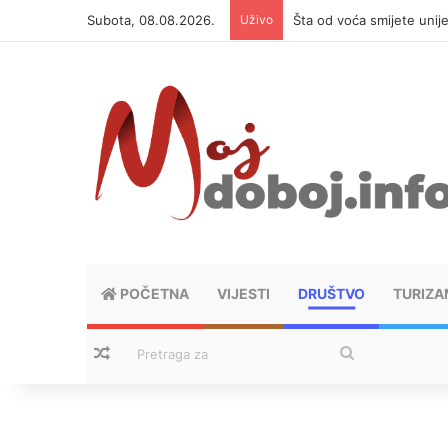
Subota, 08.08.2026.
Uživo
Šta od voća smijete unij
POČETNA
VIJESTI
DRUŠTVO
TURIZA
Nasumični tekstovi
Pretraga
za