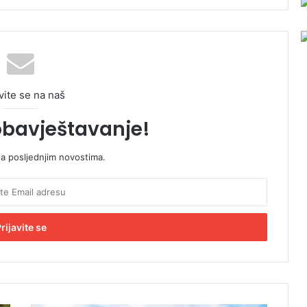
vite se na naš
obavještavanje!
sa posljednjim novostima.