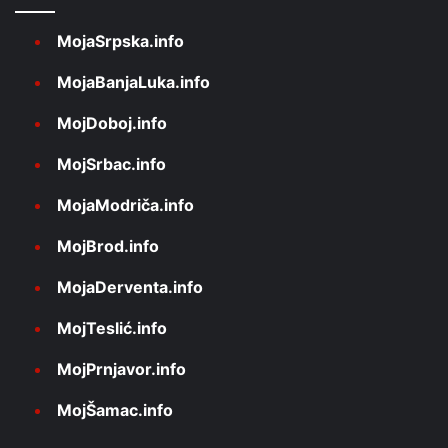
MojaSrpska.info
MojaBanjaLuka.info
MojDoboj.info
MojSrbac.info
MojaModriča.info
MojBrod.info
MojaDerventa.info
MojTeslić.info
MojPrnjavor.info
MojŠamac.info