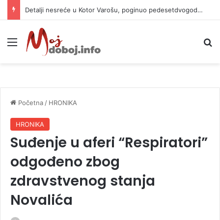
Detalji nesreće u Kotor Varošu, poginuo pedesetdvogodišnjak
Meni
P
Početna
/
HRONIKA
HRONIKA
Suđenje u aferi “Respiratori”
odgođeno zbog
zdravstvenog stanja
Novalića