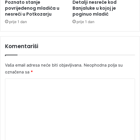
t
Poznato stanje
Detalji nesreće kod
T
e
povrijeđenog mladića u
Banjaluke u kojoj je
r
s
nesreći u Potkozarju
poginuo mladić
i
e
prije 1 dan
prije 1 dan
k
z
"
a
t
Komentariši
e
š
k
Vaša email adresa neće biti objavljivana.
Neophodna polja su
a
označena sa
*
k
r
K
i
v
o
i
m
č
e
n
a
n
d
t
j
e
a