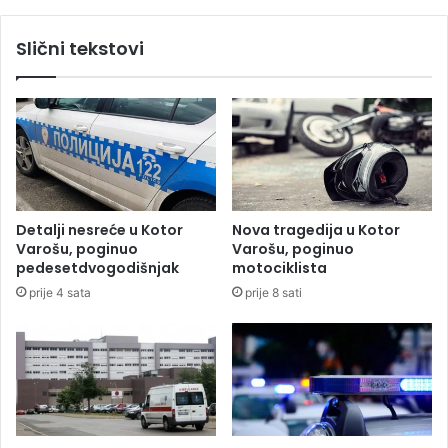
o
j
b
o
Slični tekstovi
a
š
u
u
p
v
o
i
l
j
i
e
c
k
i
u
j
b
Detalji nesreće u Kotor
Nova tragedija u Kotor
s
i
Varošu, poginuo
Varošu, poginuo
k
j
pedesetdvogodišnjak
motociklista
o
e
prije 4 sata
prije 8 sati
j
g
a
u
k
,
c
t
i
e
j
r
i
e
"