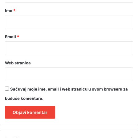
l
r
Ime
*
a
*
Email
*
Web stranica
Sačuvaj moje ime, email i web stranicu u ovom browseru za
buduće komentare.
A
l