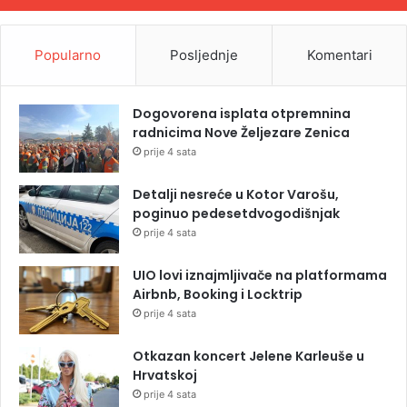
Popularno
Posljednje
Komentari
Dogovorena isplata otpremnina
radnicima Nove Željezare Zenica
prije 4 sata
Detalji nesreće u Kotor Varošu,
poginuo pedesetdvogodišnjak
prije 4 sata
UIO lovi iznajmljivače na platformama
Airbnb, Booking i Locktrip
prije 4 sata
Otkazan koncert Jelene Karleuše u
Hrvatskoj
prije 4 sata