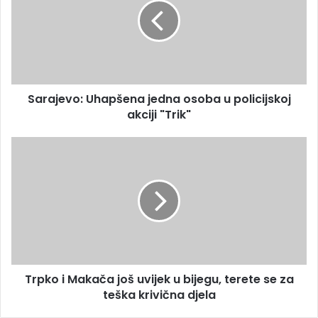
i
a
l
j
a
e
d
v
r
o
e
:
s
Sarajevo: Uhapšena jedna osoba u policijskoj
U
u
akciji "Trik"
h
a
p
T
š
r
e
p
n
k
a
o
j
i
e
M
d
a
n
k
a
Trpko i Makača još uvijek u bijegu, terete se za
a
o
teška krivična djela
č
s
a