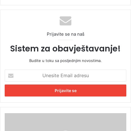
Prijavite se na naš
Sistem za obavještavanje!
Budite u toku sa posljednjim novostima.
U
n
e
s
i
t
e
E
S
m
a
a
r