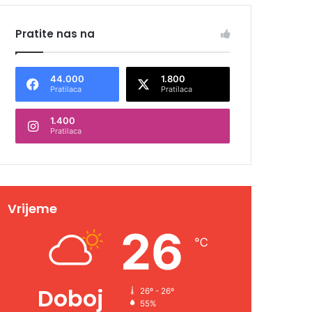
Pratite nas na
44.000
1.800
Pratilaca
Pratilaca
1.400
Pratilaca
Vrijeme
26
℃
Doboj
26º - 26º
55%