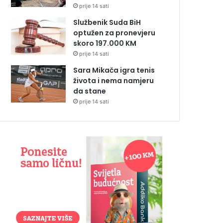
prije 14 sati
Službenik Suda BiH
optužen za pronevjeru
skoro 197.000 KM
prije 14 sati
Sara Mikača igra tenis
života i nema namjeru
da stane
prije 14 sati