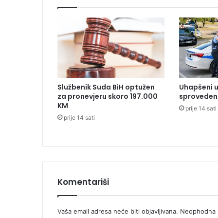
s
u
d
a
r
u
d
v
Službenik Suda BiH optužen
Uhapšeni u
a
za pronevjeru skoro 197.000
sproveden 
a
KM
prije 14 sati
u
prije 14 sati
t
a
i
k
a
m
Komentariši
i
o
n
Vaša email adresa neće biti objavljivana.
Neophodna p
a