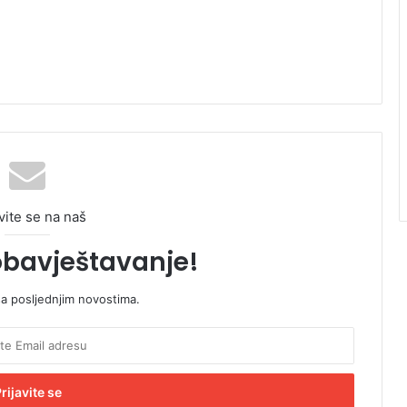
vite se na naš
obavještavanje!
sa posljednjim novostima.