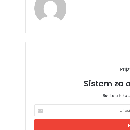
Prija
Sistem za 
Budite u toku 
U
n
e
s