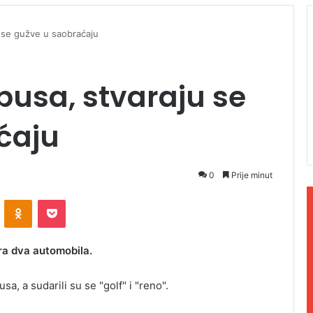
 se gužve u saobraćaju
usa, stvaraju se
ćaju
0
Prije minut
ontakte
Odnoklassniki
Pocket
ra dva automobila.
, a sudarili su se "golf" i "reno".