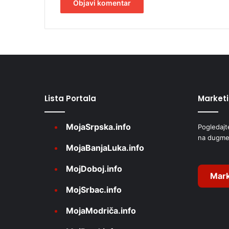
A
l
t
e
r
Lista Portala
Market
n
a
MojaSrpska.info
Pogledajt
t
na dugme
i
MojaBanjaLuka.info
v
MojDoboj.info
e
Mark
MojSrbac.info
:
MojaModriča.info