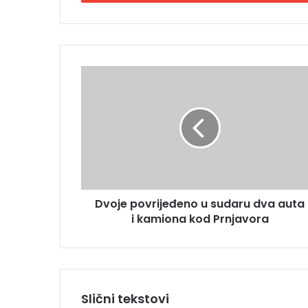
i
t
e
E
m
D
a
v
i
o
l
j
a
e
d
p
r
o
e
v
s
r
u
Dvoje povrijeđeno u sudaru dva auta
i
i kamiona kod Prnjavora
j
e
đ
e
n
o
Slični tekstovi
u