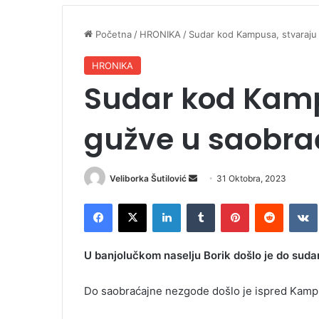
Početna
/
HRONIKA
/
Sudar kod Kampusa, stvaraju
HRONIKA
Sudar kod Kamp
gužve u saobra
Veliborka Šutilović
S
31 Oktobra, 2023
e
Facebook
X
LinkedIn
Tumblr
Pinterest
Reddit
VK
n
d
a
U banjolučkom naselju Borik došlo je do suda
n
e
Do saobraćajne nezgode došlo je ispred Kampusa
m
a