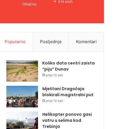
3.14 km/h
Oblačno
Popularno
Posljednje
Komentari
Koliko data centri zaista
“piju” Dunav
prije 13 sati
Mještani Dragočaja
blokirali magistralni put
prije 13 sati
Helikopter ponovo gasi
vatru u selima kod
Trebinja