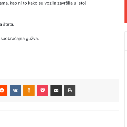
a, kao ni to kako su vozila završila u istoj
a šteta.
 i saobraćajna gužva.
Reddit
VKontakte
Odnoklassniki
Pocket
Podijeli putem Emaila
Odštampaj