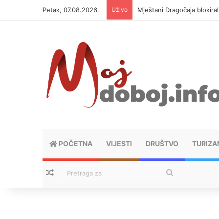
Petak, 07.08.2026.
Uživo
Mještani Dragočaja blokiral
POČETNA
VIJESTI
DRUŠTVO
TURIZA
Nasumični tekstovi
Pretraga
za