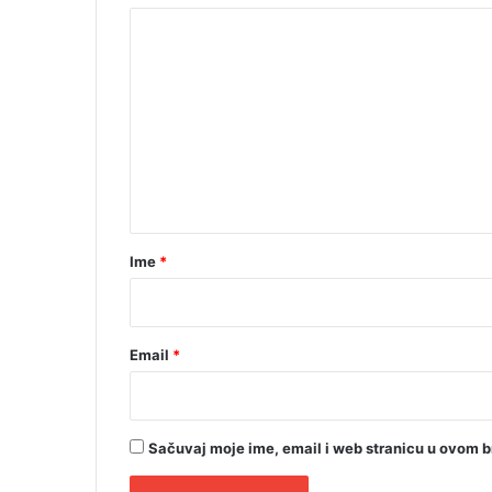
k
K
o
d
o
P
m
r
e
n
j
n
a
t
v
o
a
r
r
Ime
*
a
*
Email
*
Sačuvaj moje ime, email i web stranicu u ovom 