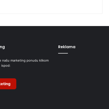
B
i
H
i
E
U
ing
Reklama
e našu marketing ponudu klikom
 ispod:
eting