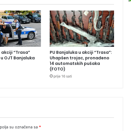
r
e
z
o
l
u
c
i
 akciji “Trasa”
PU Banjaluka u akciji “Trasa”:
j
u OJT Banjaluka
Uhapšen trojac, pronađeno
u
14 automatskih pušaka
o
(FOTO)
p
prije 16 sati
o
t
r
e
b
i
o
t
olja su označena sa
*
v