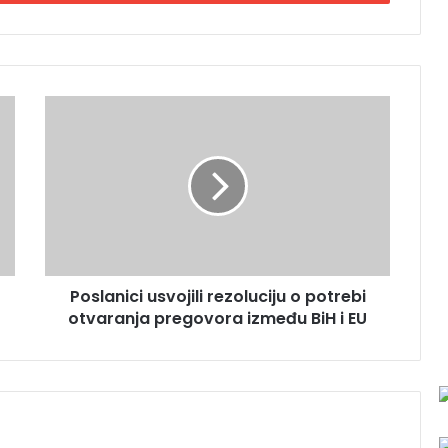
P
o
s
l
a
n
i
c
i
Poslanici usvojili rezoluciju o potrebi
u
otvaranja pregovora između BiH i EU
s
v
o
j
i
l
i