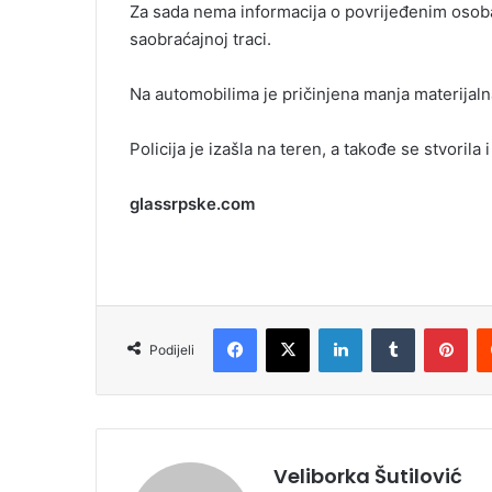
Za sada nema informacija o povrijeđenim osobam
i
saobraćajnoj traci.
l
Na automobilima je pričinjena manja materijaln
Policija je izašla na teren, a takođe se stvorila
glassrpske.com
Facebook
X
LinkedIn
Tumblr
Pinterest
Podijeli
Veliborka Šutilović