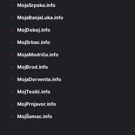
MojaSrpska.info
MojaBanjaLuka.info
MojDoboj.info
MojSrbac.info
MojaModriča.info
MojBrod.info
MojaDerventa.info
MojTeslić.info
MojPrnjavor.info
MojŠamac.info