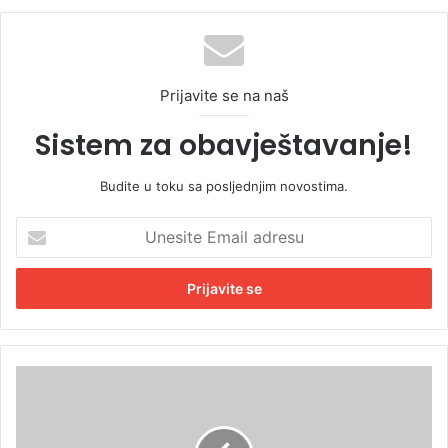
Prijavite se na naš
Sistem za obavještavanje!
Budite u toku sa posljednjim novostima.
U
n
e
s
i
t
e
E
S
m
t
a
a
i
n