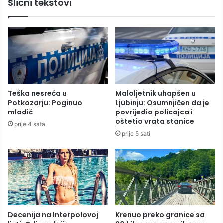
Slični tekstovi
ć
e
a
r
k
o
s
t
e
r
a
Teška nesreća u
Maloljetnik uhapšen u
”
Potkozarju: Poginuo
Ljubinju: Osumnjičen da je
d
mladić
povrijedio policajca i
o
oštetio vrata stanice
prije 4 sata
p
prije 5 sati
o
b
j
e
d
e
p
r
Decenija na Interpolovoj
Krenuo preko granice sa
o