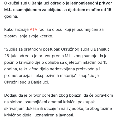
Okružni sud u Banjaluci odredio je jednomjesečni pritvor
n
M.L. osumnjičenom za obljubu sa djetetom mlađim od 15
d
godina.
a
n
Kako saznaje
ATV
radi se o ocu, koji je osumnjičen za
e
zlostavljanje svoje kćerke.
m
a
i
”Sudija za prethodni postupak Okružnog suda u Banjaluci
l
26. jula odredio je pritvor prema M.L. zbog sumnje da je
počinio krivično djelo obljuba sa djetetom mlađim od 15
godina, te krivično djelo nedozvoljena proizvodnja i
promet oružja ili eksplozivnih materija”, saopštio je
Okružni sud u Banjaluci.
Dodaju da je pritvor određen zbog bojazni da će boravkom
na slobodi osumnjičeni ometati krivični postupak
skrivanjem dokaza ili uticajem na svjedoke, te zbog težine
krivičnog djela i uznemirenja javnosti.