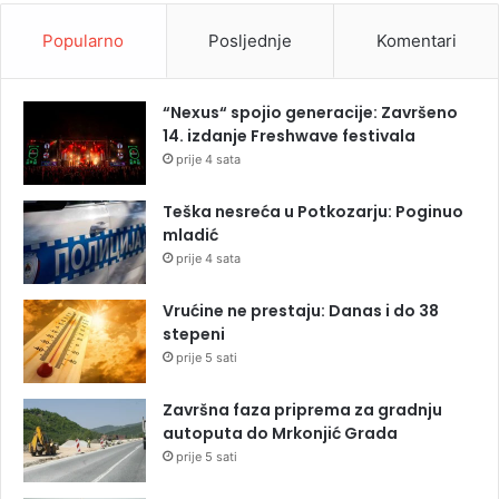
Popularno
Posljednje
Komentari
“Nexus“ spojio generacije: Završeno
14. izdanje Freshwave festivala
prije 4 sata
Teška nesreća u Potkozarju: Poginuo
mladić
prije 4 sata
Vrućine ne prestaju: Danas i do 38
stepeni
prije 5 sati
Završna faza priprema za gradnju
autoputa do Mrkonjić Grada
prije 5 sati