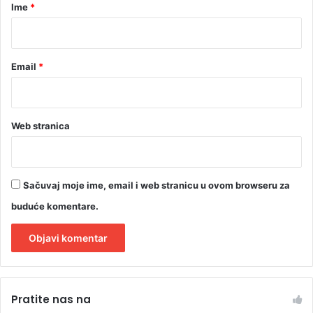
r
Ime
*
*
Email
*
Web stranica
Sačuvaj moje ime, email i web stranicu u ovom browseru za
buduće komentare.
A
l
Pratite nas na
t