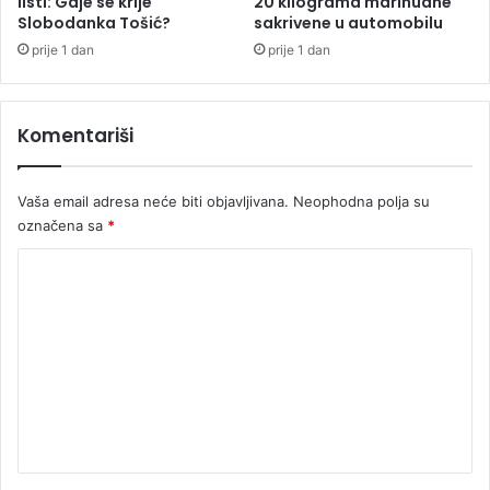
listi: Gdje se krije
20 kilograma marihuane
Slobodanka Tošić?
sakrivene u automobilu
t
i
prije 1 dan
prije 1 dan
v
N
a
Komentariši
d
a
l
Vaša email adresa neće biti objavljivana.
Neophodna polja su
a
označena sa
*
K
o
m
e
n
t
a