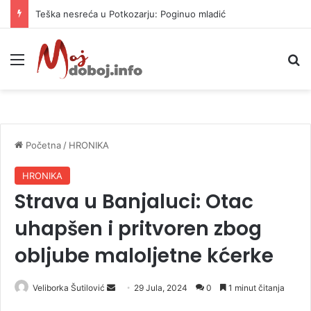
Teška nesreća u Potkozarju: Poginuo mladić
Meni
P
Početna
/
HRONIKA
HRONIKA
Strava u Banjaluci: Otac
uhapšen i pritvoren zbog
obljube maloljetne kćerke
Veliborka Šutilović
S
29 Jula, 2024
0
1 minut čitanja
e