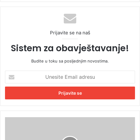
Prijavite se na naš
Sistem za obavještavanje!
Budite u toku sa posljednjim novostima.
U
n
e
s
i
t
e
E
B
m
a
a
l
i