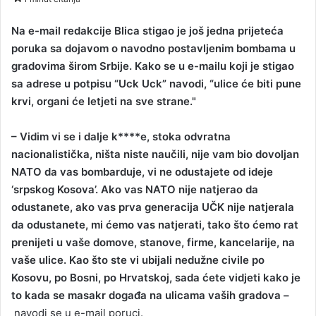
n
d
Na e-mail redakcije Blica stigao je još jedna prijeteća
a
poruka sa dojavom o navodno postavljenim bombama u
n
gradovima širom Srbije. Kako se u e-mailu koji je stigao
e
sa adrese u potpisu “Uck Uck” navodi, “ulice će biti pune
m
krvi, organi će letjeti na sve strane."
a
i
– Vidim vi se i dalje k****e, stoka odvratna
l
nacionalistička, ništa niste naučili, nije vam bio dovoljan
NATO da vas bombarduje, vi ne odustajete od ideje
‘srpskog Kosova’. Ako vas NATO nije natjerao da
odustanete, ako vas prva generacija UČK nije natjerala
da odustanete, mi ćemo vas natjerati, tako što ćemo rat
prenijeti u vaše domove, stanove, firme, kancelarije, na
vaše ulice. Kao što ste vi ubijali nedužne civile po
Kosovu, po Bosni, po Hrvatskoj, sada ćete vidjeti kako je
to kada se masakr događa na ulicama vaših gradova –
navodi se u e-mail poruci.