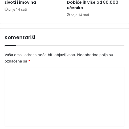
životi i imovina
Dobiće ih više od 80.000
e
učenika
s
prije 14 sati
”
prije 14 sati
Komentariši
Vaša email adresa neće biti objavljivana.
Neophodna polja su
označena sa
*
K
o
m
e
n
t
a