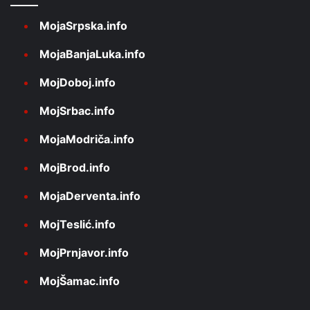
MojaSrpska.info
MojaBanjaLuka.info
MojDoboj.info
MojSrbac.info
MojaModriča.info
MojBrod.info
MojaDerventa.info
MojTeslić.info
MojPrnjavor.info
MojŠamac.info