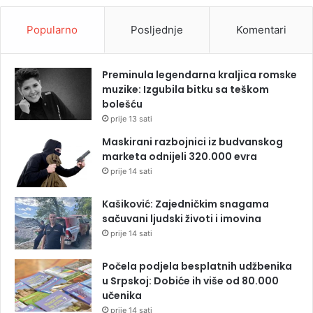
Popularno
Posljednje
Komentari
Preminula legendarna kraljica romske
muzike: Izgubila bitku sa teškom
bolešću
prije 13 sati
Maskirani razbojnici iz budvanskog
marketa odnijeli 320.000 evra
prije 14 sati
Kašiković: Zajedničkim snagama
sačuvani ljudski životi i imovina
prije 14 sati
Počela podjela besplatnih udžbenika
u Srpskoj: Dobiće ih više od 80.000
učenika
prije 14 sati