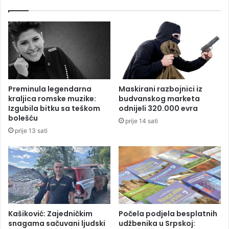
c
n
i
a
p
č
l
e
i
l
n
u
s
p
k
r
Preminula legendarna
Maskirani razbojnici iz
e
e
kraljica romske muzike:
budvanskog marketa
k
d
Izgubila bitku sa teškom
odnijeli 320.000 evra
o
u
bolešću
prije 14 sati
m
z
prije 13 sati
i
e
s
ć
i
a
j
“
e
G
a
s
-
Kašiković: Zajedničkim
Počela podjela besplatnih
snagama sačuvani ljudski
udžbenika u Srpskoj:
R