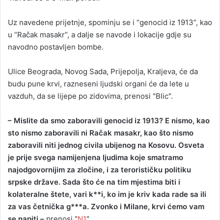
Uz navedene prijetnje, spominju se i “genocid iz 1913”, kao
u “Račak masakr”, a dalje se navode i lokacije gdje su
navodno postavljen bombe.
Ulice Beograda, Novog Sada, Prijepolja, Kraljeva, će da
budu pune krvi, razneseni ljudski organi će da lete u
vazduh, da se lijepe po zidovima, prenosi "Blic".
– Mislite da smo zaboravili genocid iz 1913? E nismo, kao
sto nismo zaboravili ni Račak masakr, kao što nismo
zaboravili niti jednog civila ubijenog na Kosovu. Osveta
je prije svega namijenjena ljudima koje smatramo
najodgovornijim za zločine, i za terorističku politiku
srpske države. Sada što će na tim mjestima biti i
kolateralne štete, vari k**i, ko im je kriv kada rade sa ili
za vas četnička g***a. Zvonko i Milane, krvi ćemo vam
se napiti –
prenosi "
N1
".