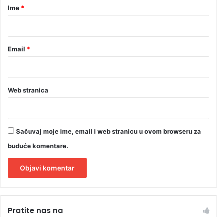
r
Ime
*
*
Email
*
Web stranica
Sačuvaj moje ime, email i web stranicu u ovom browseru za
buduće komentare.
A
l
Pratite nas na
t