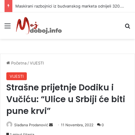
Maskirani razbojnici iz budvanskog marketa odnijeli 320.000 evra
Meni
P
Početna
/
VIJESTI
VIJESTI
Strašne prijetnje Dodiku i
Vučiću: “Ulice u Srbiji će biti
pune krvi”
Slađana Prodanović
S
11 Novembra, 2022
0
e
1 minut čitanja