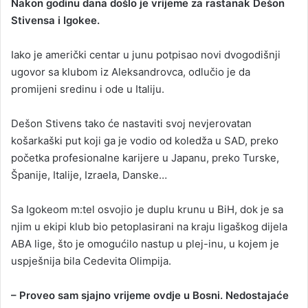
Nakon godinu dana došlo je vrijeme za rastanak Dešon
a
Stivensa i Igokee.
n
e
Iako je američki centar u junu potpisao novi dvogodišnji
m
ugovor sa klubom iz Aleksandrovca, odlučio je da
a
promijeni sredinu i ode u Italiju.
i
l
Dešon Stivens tako će nastaviti svoj nevjerovatan
košarkaški put koji ga je vodio od koledža u SAD, preko
početka profesionalne karijere u Japanu, preko Turske,
Španije, Italije, Izraela, Danske…
Sa Igokeom m:tel osvojio je duplu krunu u BiH, dok je sa
njim u ekipi klub bio petoplasirani na kraju ligaškog dijela
ABA lige, što je omogućilo nastup u plej-inu, u kojem je
uspješnija bila Cedevita Olimpija.
– Proveo sam sjajno vrijeme ovdje u Bosni. Nedostajaće