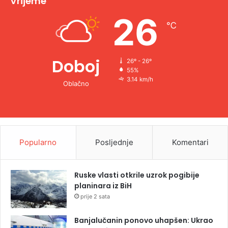
Vrijeme
e
26
℃
:
Doboj
26º - 26º
55%
3.14 km/h
Oblačno
Popularno
Posljednje
Komentari
Ruske vlasti otkrile uzrok pogibije
planinara iz BiH
prije 2 sata
Banjalučanin ponovo uhapšen: Ukrao