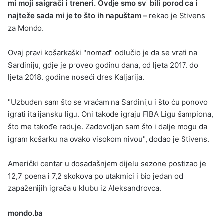
mi moji saigrači i treneri. Ovdje smo svi bili porodica i
najteže sada mi je to što ih napuštam –
rekao je Stivens
za Mondo.
Ovaj pravi košarkaški "nomad" odlučio je da se vrati na
Sardiniju, gdje je proveo godinu dana, od ljeta 2017. do
ljeta 2018. godine noseći dres Kaljarija.
"Uzbuđen sam što se vraćam na Sardiniju i što ću ponovo
igrati italijansku ligu. Oni takođe igraju FIBA Ligu šampiona,
što me takođe raduje. Zadovoljan sam što i dalje mogu da
igram košarku na ovako visokom nivou", dodao je Stivens.
Američki centar u dosadašnjem dijelu sezone postizao je
12,7 poena i 7,2 skokova po utakmici i bio jedan od
zapaženijih igrača u klubu iz Aleksandrovca.
mondo.ba