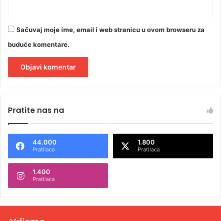
Sačuvaj moje ime, email i web stranicu u ovom browseru za
buduće komentare.
A
l
Pratite nas na
t
e
44.000
1.800
r
Pratilaca
Pratilaca
n
1.400
a
Pratilaca
t
i
v