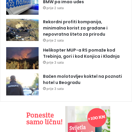
BMW pa imao udes
prije 2 sata
Rekordni profiti kompanija,
minimalna korist za građane i
nepovratna šteta za prirodu
prije 2 sata
Helikopter MUP-a RS pomaže kod
Trebinja, gori i kod Konjica i Kladnja
prije 3 sata
Bačen molotovljev koktel na poznati
hotel u Beogradu
prije 3 sata