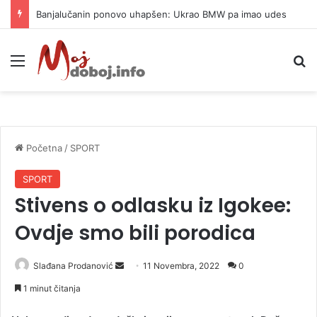
Banjalučanin ponovo uhapšen: Ukrao BMW pa imao udes
Meni
P
Početna
/
SPORT
SPORT
Stivens o odlasku iz Igokee:
Ovdje smo bili porodica
Slađana Prodanović
S
11 Novembra, 2022
0
e
1 minut čitanja
n
d