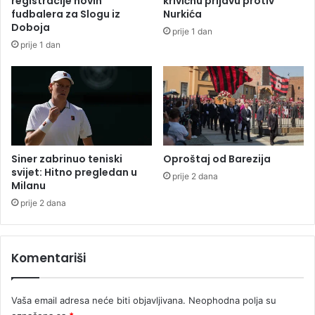
registracije novih
krivičnu prijavu protiv
c
u
fudbalera za Slogu iz
Nurkića
i
R
Doboja
prije 1 dan
j
e
prije 1 dan
i
a
i
l
k
o
l
-
c
e
Siner zabrinuo teniski
Oproštaj od Barezija
n
svijet: Hitno pregledan u
prije 2 dana
Milanu
t
a
prije 2 dana
r
Komentariši
Vaša email adresa neće biti objavljivana.
Neophodna polja su