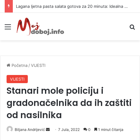
Lagana ljetna pasta salata gotova za 20 minuta: Idealna za vrele dane
Meni
P
Početna
/
VIJESTI
VIJESTI
Stanari mole policiju i
gradonačelnika da ih zaštiti
od nasilnika
Biljana Andrijević
S
7 Jula, 2022
0
1 minut čitanja
e