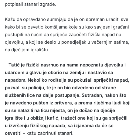
potpisali stanari zgrade.
Kažu da opravdano sumnjaju da je on spreman uraditi sve
kako bi se osvetio komšijama koje su kao savjesni građani
postupili na način da spriječe započeti fizički napad na
djevojku, a koji se desio u ponedjeljak u večernjim satima,
na dječijem igralištu.
–
Tatić je fizički nasrnuo na nama nepoznatu djevojku i
udarcem u glavu je oborio na zemlju i nastavio sa
napadom. Nekoliko roditelja su pokušali spriječiti napad,
pozvali su policiju, te je on bio odvedeno od strane
službenih lice na dalje postupanje. Sutradan, nakon što
je navedeno pušten iz pritvora, a prema riječima ljudi koji
su se nalazili na licu mjesta, on je došao na dječije
igralište i u obližnji kafić, tražeći one koji su ga spriječili
u izvršenju fizičkog napada, sa izjavama da će se
osvetiti
– kažu zabrinuti stanari.