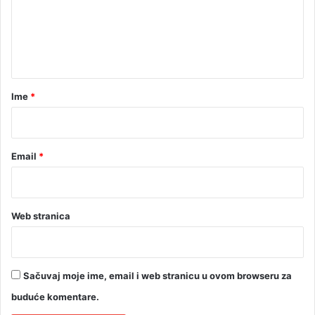
e
n
t
a
r
Ime
*
*
Email
*
Web stranica
Sačuvaj moje ime, email i web stranicu u ovom browseru za
buduće komentare.