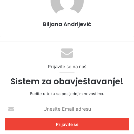
Biljana Andrijević
Prijavite se na naš
Sistem za obavještavanje!
Budite u toku sa posljednjim novostima.
U
n
e
s
i