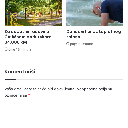
e
l
n
a
a
m
z
u
a
š
r
Za dodatne radove u
Danas vrhunac toplotnog
k
Ćiriličnom parku skoro
talasa
u
34.000 KM
a
ž
prije 19 minuta
r
prije 18 minuta
c
a
Komentariši
Vaša email adresa neće biti objavljivana.
Neophodna polja su
označena sa
*
K
o
m