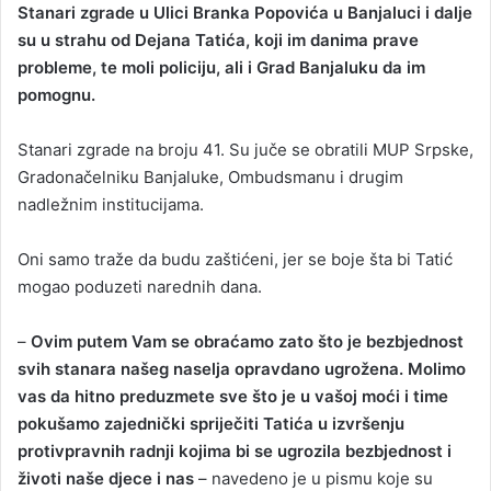
Stanari zgrade u Ulici Branka Popovića u Banjaluci i dalje
n
su u strahu od Dejana Tatića, koji im danima prave
d
probleme, te moli policiju, ali i Grad Banjaluku da im
a
pomognu.
n
e
Stanari zgrade na broju 41. Su juče se obratili MUP Srpske,
m
a
Gradonačelniku Banjaluke, Ombudsmanu i drugim
i
nadležnim institucijama.
l
Oni samo traže da budu zaštićeni, jer se boje šta bi Tatić
mogao poduzeti narednih dana.
–
Ovim putem Vam se obraćamo zato što je bezbjednost
svih stanara našeg naselja opravdano ugrožena. Molimo
vas da hitno preduzmete sve što je u vašoj moći i time
pokušamo zajednički spriječiti Tatića u izvršenju
protivpravnih radnji kojima bi se ugrozila bezbjednost i
životi naše djece i nas
– navedeno je u pismu koje su