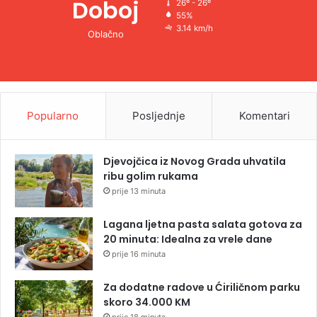
Doboj
26º - 26º
55%
3.14 km/h
Oblačno
Popularno
Posljednje
Komentari
Djevojčica iz Novog Grada uhvatila
ribu golim rukama
prije 13 minuta
Lagana ljetna pasta salata gotova za
20 minuta: Idealna za vrele dane
prije 16 minuta
Za dodatne radove u Ćiriličnom parku
skoro 34.000 KM
prije 18 minuta