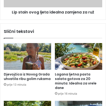
p
n
a
o
s
Lip stain ovog ljeta idealna zamjena za ruž
v
l
o
u
g
č
l
Slični tekstovi
a
j
j
e
n
t
o
a
v
i
r
d
a
e
t
a
i
l
Djevojčica iz Novog Grada
Lagana ljetna pasta
m
n
uhvatila ribu golim rukama
salata gotova za 20
a
a
minuta: Idealna za vrele
prije 13 minuta
u
z
dane
d
a
prije 16 minuta
a
m
r
j
i