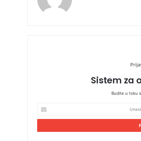
Prija
Sistem za 
Budite u toku 
U
n
e
s
i
t