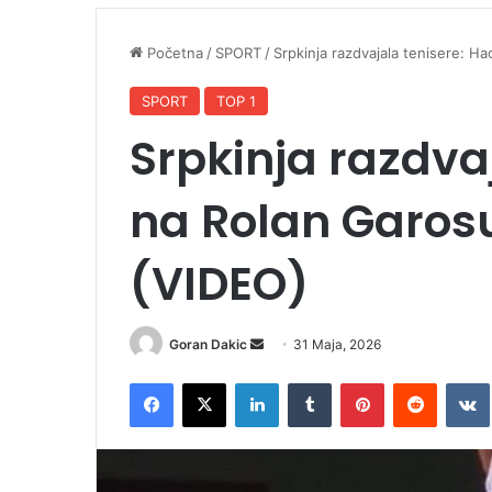
Početna
/
SPORT
/
Srpkinja razdvajala tenisere: Ha
SPORT
TOP 1
Srpkinja razdva
na Rolan Garosu,
(VIDEO)
Goran Dakic
S
31 Maja, 2026
e
Facebook
X
LinkedIn
Tumblr
Pinterest
Reddit
VK
n
d
a
n