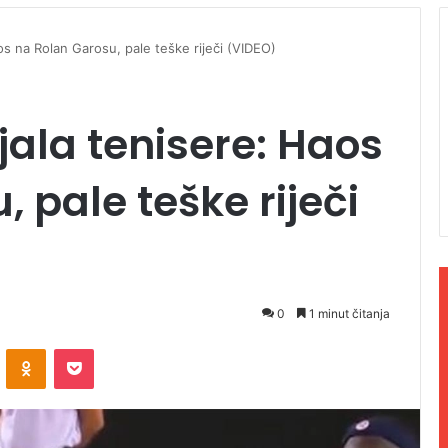
os na Rolan Garosu, pale teške riječi (VIDEO)
jala tenisere: Haos
 pale teške riječi
0
1 minut čitanja
ontakte
Odnoklassniki
Pocket