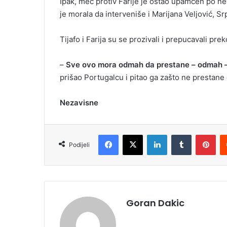
Ipak, meč protiv Farije je ostao upamćen po n
je morala da interveniše i Marijana Veljović, 
Tijafo i Farija su se prozivali i prepucavali pre
–
Sve ovo mora odmah da prestane – odmah 
prišao Portugalcu i pitao ga zašto ne prestan
Nezavisne
Facebook
X
LinkedIn
Tumblr
Pinterest
Podijeli
Goran Dakic