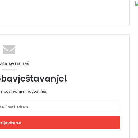
vite se na naš
obavještavanje!
sa posljednjim novostima.