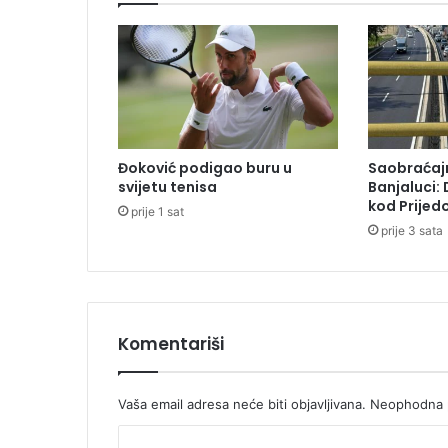
n
i
c
i
S
P
C
s
Đoković podigao buru u
Saobraćajn
l
svijetu tenisa
Banjaluci:
a
kod Prijedo
prije 1 sat
v
prije 3 sata
e
j
e
d
a
n
Komentariši
o
d
n
Vaša email adresa neće biti objavljivana.
Neophodna p
a
K
j