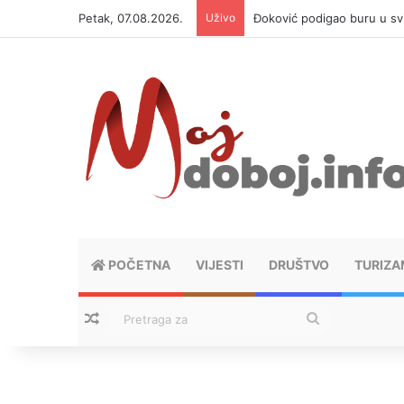
Petak, 07.08.2026.
Uživo
Đoković podigao buru u svi
POČETNA
VIJESTI
DRUŠTVO
TURIZA
Nasumični tekstovi
Pretraga
za