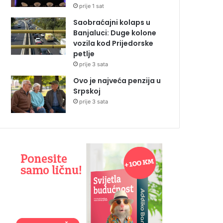
prije 1 sat
Saobraćajni kolaps u
Banjaluci: Duge kolone
vozila kod Prijedorske
petlje
prije 3 sata
Ovo je najveća penzija u
Srpskoj
prije 3 sata