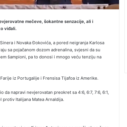
vjerovatne mečeve, šokantne senzacije, ali i
o viđali.
a Sinera i Novaka Đokovića, a pored neigranja Karlosa
raju sa pojačanom dozom adrenalina, svjesni da su
lem šampioni, pa to donosi i mnogo veću tenziju na
rije iz Portugalije i Frensisa Tijafoa iz Amerike.
io da napravi nevjerovatan preokret sa 4:6, 6:7, 7:6, 6:1,
l protiv Italijana Matea Arnaldija.