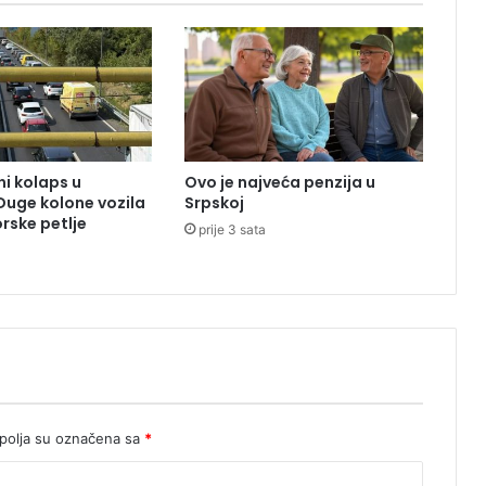
u
c
i
u
p
o
r
a
i kolaps u
Ovo je najveća penzija u
s
 Duge kolone vozila
Srpskoj
t
rske petlje
prije 3 sata
u
:
P
o
l
i
c
i
j
a
olja su označena sa
*
u
p