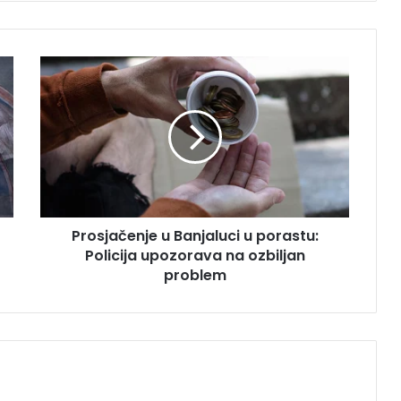
P
r
o
s
j
a
č
e
n
Prosjačenje u Banjaluci u porastu:
j
Policija upozorava na ozbiljan
e
u
problem
B
a
n
j
a
l