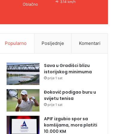
3.14 km/h
Oblačno
Popularno
Posljednje
Komentari
Sava u Gradišci blizu
istorijskog minimuma
prije 1 sat
Đoković podigao buru u
svijetu tenisa
prije 1 sat
APIF izgubio spor sa
komšijama, mora platiti
10.000 KM