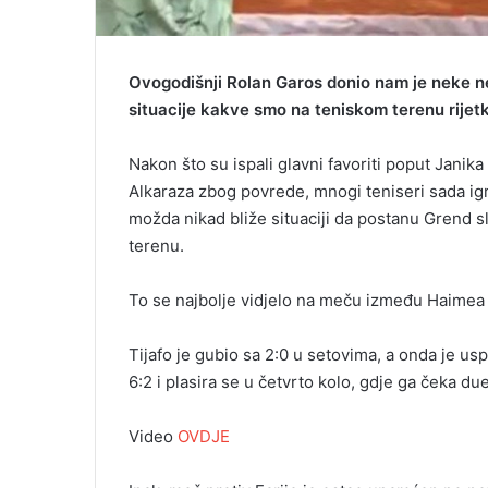
Ovogodišnji Rolan Garos donio nam je neke ne
situacije kakve smo na teniskom terenu rijetk
Nakon što su ispali glavni favoriti poput Janik
Alkaraza zbog povrede, mnogi teniseri sada ig
možda nikad bliže situaciji da postanu Grend s
terenu.
To se najbolje vidjelo na meču između Haimea Fa
Tijafo je gubio sa 2:0 u setovima, a onda je usp
6:2 i plasira se u četvrto kolo, gdje ga čeka due
Video
OVDJE