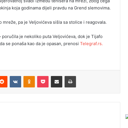
evjerovatnoj svađi između tenisera na mreži, zbog čega
Srpkinja koja godinama dijeli pravdu na Grend slemovima.
ko mreže, pa je Veljovićeva sišla sa stolice i reagovala.
–
poručila je nekoliko puta Veljovićeva, dok je Tijafo
e da se ponaša kao da je opasan, prenosi
Telegraf.rs.
Reddit
VKontakte
Odnoklassniki
Pocket
Podijeli putem Emaila
Odštampaj