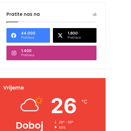
Pratite nas na
44.000
1.800
Pratilaca
Pratilaca
1.400
Pratilaca
Vrijeme
26
℃
Doboj
26º - 26º
55%