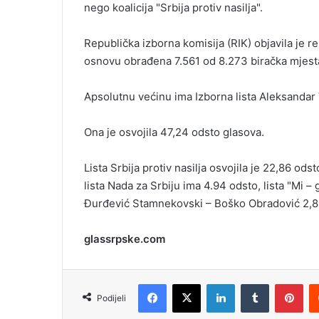
nego koalicija "Srbija protiv nasilja".
i
l
Republička izborna komisija (RIK) objavila je re
osnovu obrađena 7.561 od 8.273 biračka mjest
Apsolutnu većinu ima Izborna lista Aleksandar 
Ona je osvojila 47,24 odsto glasova.
Lista Srbija protiv nasilja osvojila je 22,86 odst
lista Nada za Srbiju ima 4.94 odsto, lista "Mi –
Đurđević Stamnekovski – Boško Obradović 2,8 
glassrpske.com
Facebook
X
LinkedIn
Tumblr
Pinterest
Podijeli