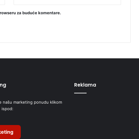
browseru za buduće komentare.
ing
Reklama
e našu marketing ponudu klikom
 ispod:
eting