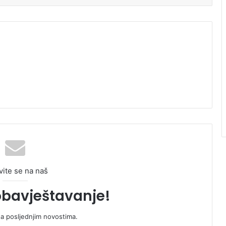
vite se na naš
obavještavanje!
sa posljednjim novostima.