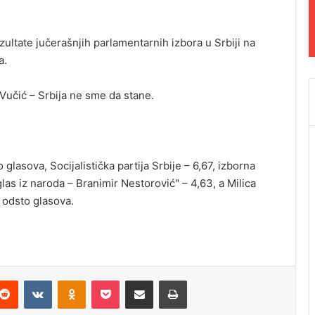
zultate jučerašnjih parlamentarnih izbora u Srbiji na
a.
Vučić – Srbija ne sme da stane.
o glasova, Socijalistička partija Srbije – 6,67, izborna
 glas iz naroda – Branimir Nestorović" – 4,63, a Milica
odsto glasova.
Reddit
VKontakte
Odnoklassniki
Pocket
Podijeli putem Emaila
Odštampaj