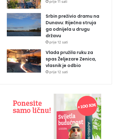
prije 11 sati
Srbin preživio dramu na
Dunavu: Riječna struja
ga odnijela u drugu
državu
prije 12 sati
Vlada pružila ruku za
spas Željezare Zenica,
vlasnik je odbio
prije 12 sati