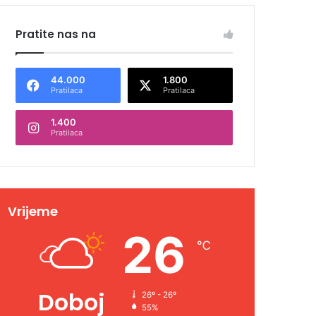
Pratite nas na
44.000
1.800
Pratilaca
Pratilaca
1.400
Pratilaca
Vrijeme
26
℃
Doboj
26º - 26º
55%