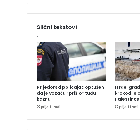
o
r
i
s
Slični tekstovi
t
a
,
p
r
i
g
n
j
Prijedorski policajac optužen
Izrael grad
e
da je vozaču “prišio” tuđu
krokodile 
č
kaznu
Palestince
i
prije 11 sati
prije 11 sati
o
g
a
t
r