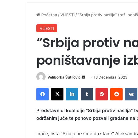
Početna
/
VIJESTI
/
“Srbija protiv nasilja” traži po
VIJESTI
“Srbija protiv na
poništavanje i
Veliborka Šutilović
S
18 Decembra, 2023
e
Facebook
X
LinkedIn
Tumblr
Pinterest
Reddit
VK
n
d
a
Predstavnici koalicije "Srbija protiv nasilja"
n
održanim juče te ponovo pozvali građane na 
e
m
Inače, lista "Srbija ne sme da stane" Aleksandr
a