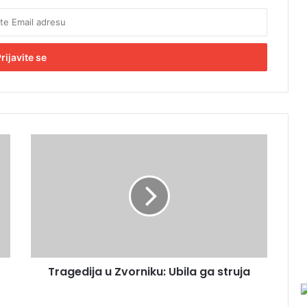
T
r
a
g
e
d
i
j
a
Tragedija u Zvorniku: Ubila ga struja
u
Z
v