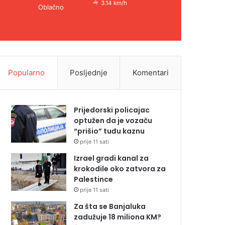
3.14 km/h
Oblačno
Popularno
Posljednje
Komentari
Prijedorski policajac
optužen da je vozaču
“prišio” tuđu kaznu
prije 11 sati
Izrael gradi kanal za
krokodile oko zatvora za
Palestince
prije 11 sati
Za šta se Banjaluka
zadužuje 18 miliona KM?