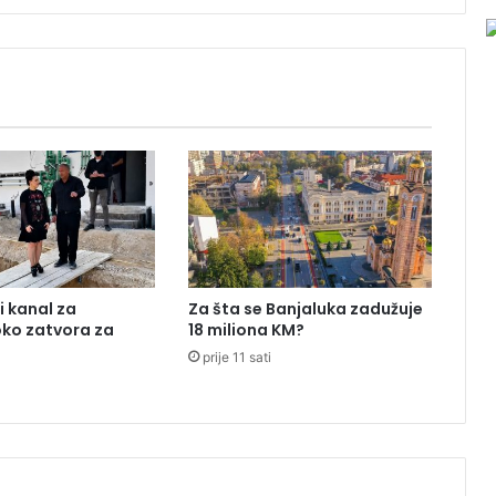
o
r
n
i
k
u
:
U
b
i
l
a
g
i kanal za
Za šta se Banjaluka zadužuje
a
oko zatvora za
18 miliona KM?
s
prije 11 sati
t
r
u
j
a