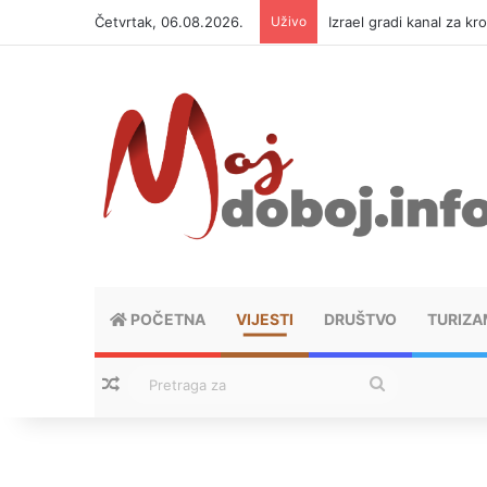
Četvrtak, 06.08.2026.
Uživo
Izrael gradi kanal za kr
POČETNA
VIJESTI
DRUŠTVO
TURIZA
Nasumični tekstovi
Pretraga
za