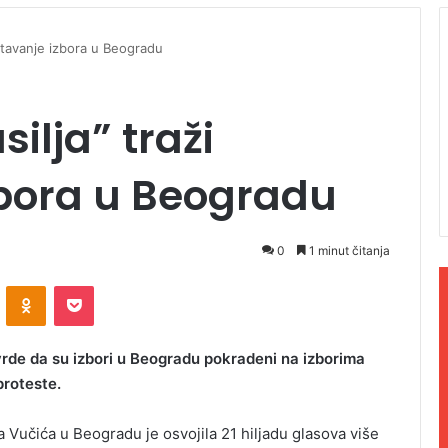
ništavanje izbora u Beogradu
silja” traži
zbora u Beogradu
0
1 minut čitanja
ontakte
Odnoklassniki
Pocket
 tvrde da su izbori u Beogradu pokradeni na izborima
proteste.
a Vučića u Beogradu je osvojila 21 hiljadu glasova više