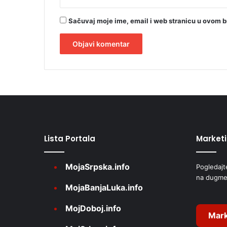
Sačuvaj moje ime, email i web stranicu u ovom 
A
l
t
e
r
Lista Portala
Market
n
a
MojaSrpska.info
Pogledajt
t
na dugme
i
MojaBanjaLuka.info
v
MojDoboj.info
e
Mark