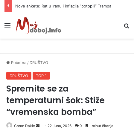
Nove ankete: Rat u Iranu i inflacija “potopili” Trampa
Meni
P
Početna
/
DRUŠTVO
DRUŠTVO
TOP 1
Spremite se za
temperaturni šok: Stiže
“vremenska bomba”
Goran Dakic
S
22 Juna, 2026
0
1 minut čitanja
e