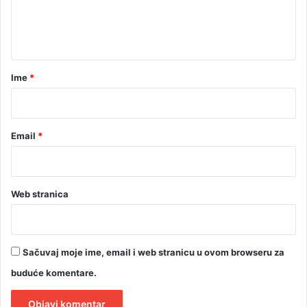
n
n
t
a
r
Ime
*
*
Email
*
Web stranica
Sačuvaj moje ime, email i web stranicu u ovom browseru za
buduće komentare.