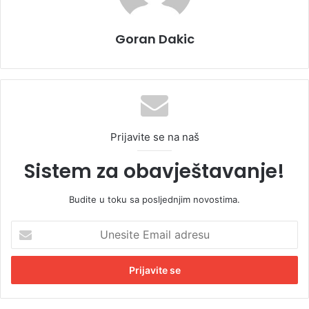
Goran Dakic
Prijavite se na naš
Sistem za obavještavanje!
Budite u toku sa posljednjim novostima.
U
n
e
s
i
t