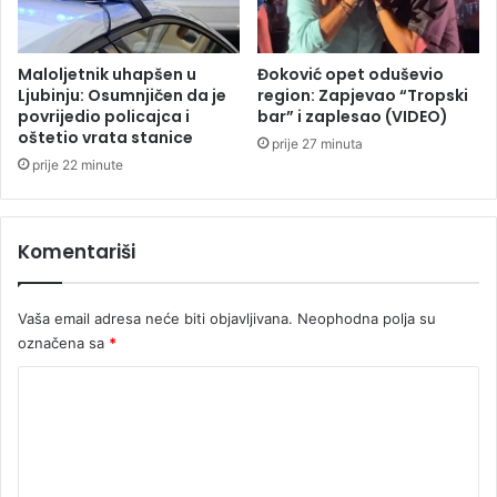
v
a
:
Maloljetnik uhapšen u
Đoković opet oduševio
P
Ljubinju: Osumnjičen da je
region: Zapjevao “Tropski
o
povrijedio policajca i
bar” i zaplesao (VIDEO)
oštetio vrata stanice
s
prije 27 minuta
t
prije 22 minute
a
l
i
Komentariši
s
m
o
Vaša email adresa neće biti objavljivana.
Neophodna polja su
l
označena sa
*
a
k
K
p
o
l
i
m
j
e
e