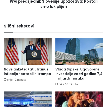
Prvi predsjednik Slovenije upozorava: Postali
n
j
a
smo lak plijen
e
đ
d
e
n
n
i
Slični tekstovi
o
k
u
S
V
l
r
o
b
v
a
e
s
n
u
i
j
Nove ankete: Rat u Iranu i
Vlada Srpske: Ugovorene
e
inflacija “potopili” Trampa
investicije za tri godine 7,4
u
milijardi maraka
prije 12 minuta
p
prije 16 minuta
o
z
o
r
a