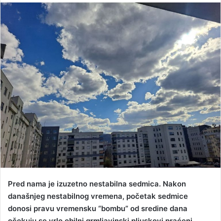
n
d
a
n
e
m
a
i
l
Pred nama je izuzetno nestabilna sedmica. Nakon
današnjeg nestabilnog vremena, početak sedmice
donosi pravu vremensku “bombu” od sredine dana
očekuju se vrlo obilni grmljavinski pljuskovi praćeni