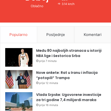
3.14 km/h
Oblačno
Popularno
Posljednje
Komentari
Među 80 najboljih stranaca u istoriji
NBA lige i šestorica Srba
prije 7 minuta
Nove ankete: Rat u Iranu i inflacija
“potopili” Trampa
prije 12 minuta
Vlada Srpske: Ugovorene investicije
za tri godine 7,4 milijardi maraka
prije 16 minuta