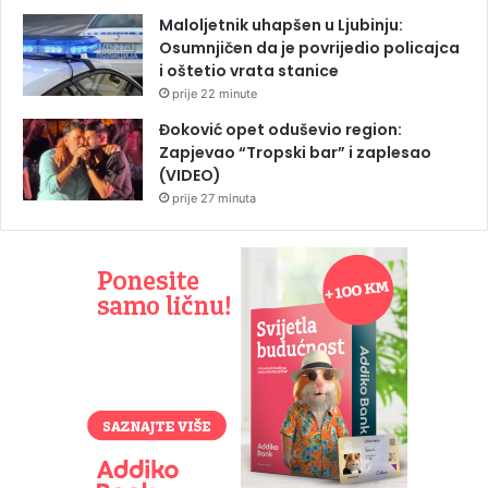
Maloljetnik uhapšen u Ljubinju:
Osumnjičen da je povrijedio policajca
i oštetio vrata stanice
prije 22 minute
Đoković opet oduševio region:
Zapjevao “Tropski bar” i zaplesao
(VIDEO)
prije 27 minuta