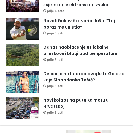
svjetskog elektronskog zvuka
prije 4 sata
Novak Đoković otvorio dušu: “Taj
poraz me uništio”
prije 5 sati
Danas naoblačenje uz lokalne
pljuskove i blagi pad temperature
prije 5 sati
Decenija na Interpolovoj listi: Gdje se
krije Slobodanka Tošić?
prije 5 sati
Novi kolaps na putu ka moru u
Hrvatskoj
prije 5 sati