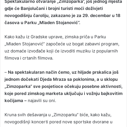
Spektakularno otvaranje „Zimzoparka“, još jednog mjesta
a
gdje će Banjolučani i brojni turisti moći doživjeti
n
novogodišnju čaroliju, zakazano je za 29. decembar u 18
e
časova u Parku „Mladen Stojanović“.
m
a
Kako kažu iz Gradske uprave, zimska priča u Parku
i
„Mladen Stojanović“ započeće uz bogat zabavni program,
l
uz domaće izvođače koji će izvoditi muziku iz popularnih
filmova i crtanih filmova.
–
Na spektakularan način ćemo, uz hiljade prskalica još
jednom dočekati Djeda Mraza sa poklonima, a u sklopu
„Zimzoparka“ sve posjetioce očekuju posebne aktivnosti,
koje pored zimskog marketa uključuju i vožnju bajkovitim
kočijama –
najavili su oni.
Kruna svih dešavanja u „Zimzoparku“ biće, kako kažu,
novogodišnji koncerti pored nove sportske dvorane u