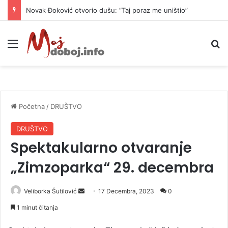
Novak Đoković otvorio dušu: “Taj poraz me uništio”
Meni
P
Početna
/
DRUŠTVO
DRUŠTVO
Spektakularno otvaranje
„Zimzoparka“ 29. decembra
Veliborka Šutilović
S
17 Decembra, 2023
0
e
1 minut čitanja
n
d