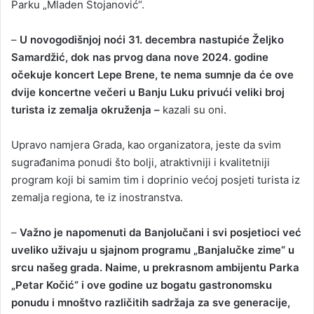
Parku „Mladen Stojanović“.
–
U novogodišnjoj noći 31. decembra nastupiće Željko
Samardžić, dok nas prvog dana nove 2024. godine
očekuje koncert Lepe Brene, te nema sumnje da će ove
dvije koncertne večeri u Banju Luku privući veliki broj
turista iz zemalja okruženja –
kazali su oni.
Upravo namjera Grada, kao organizatora, jeste da svim
sugrađanima ponudi što bolji, atraktivniji i kvalitetniji
program koji bi samim tim i doprinio većoj posjeti turista iz
zemalja regiona, te iz inostranstva.
–
Važno je napomenuti da Banjolučani i svi posjetioci već
uveliko uživaju u sjajnom programu „Banjalučke zime“ u
srcu našeg grada. Naime, u prekrasnom ambijentu Parka
„Petar Kočić“ i ove godine uz bogatu gastronomsku
ponudu i mnoštvo različitih sadržaja za sve generacije,