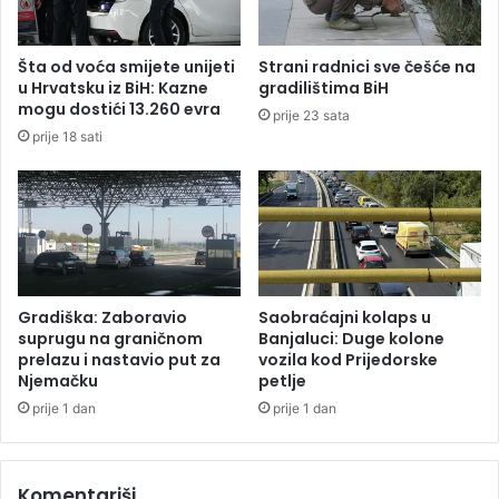
l
e
a
t
g
i
Šta od voća smijete unijeti
Strani radnici sve češće na
a
t
u Hrvatsku iz BiH: Kazne
gradilištima BiH
l
u
mogu dostići 13.260 evra
prije 23 sata
a
l
prije 18 sati
e
Gradiška: Zaboravio
Saobraćajni kolaps u
suprugu na graničnom
Banjaluci: Duge kolone
prelazu i nastavio put za
vozila kod Prijedorske
Njemačku
petlje
prije 1 dan
prije 1 dan
Komentariši