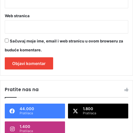
Web stranica
Sačuvaj moje ime, email i web stranicu u ovom browseru za
buduće komentare.
A
l
Pratite nas na
t
e
44.000
1.800
r
Pratilaca
Pratilaca
n
1.400
a
Pratilaca