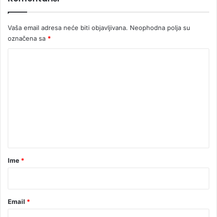
Vaša email adresa neće biti objavljivana.
Neophodna polja su
označena sa
*
K
o
m
e
n
t
a
r
Ime
*
*
Email
*