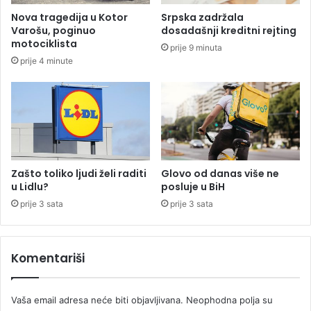
i
o
Nova tragedija u Kotor
Srpska zadržala
p
b
Varošu, poginuo
dosadašnji kreditni rejting
o
a
motociklista
prije 9 minuta
č
v
prije 4 minute
e
l
t
j
k
a
a
č
2
i
0
m
2
a
7
7
Zašto toliko ljudi želi raditi
Glovo od danas više ne
.
4
u Lidlu?
posluje u BiH
m
prije 3 sata
prije 3 sata
i
l
i
Komentariši
o
n
a
Vaša email adresa neće biti objavljivana.
Neophodna polja su
K