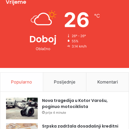
Vrijeme
e
26
℃
:
Doboj
26º - 26º
55%
3.14 km/h
Oblačno
Popularno
Posljednje
Komentari
Nova tragedija u Kotor Varošu,
poginuo motociklista
prije 4 minute
Srpska zadržala dosadašnji kreditni