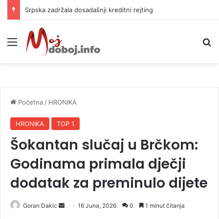
Srpska zadržala dosadašnji kreditni rejting
Meni
P
Početna
/
HRONIKA
HRONIKA
TOP 1
Šokantan slučaj u Brčkom:
Godinama primala dječji
dodatak za preminulo dijete
Goran Dakic
S
16 Juna, 2026
0
1 minut čitanja
e