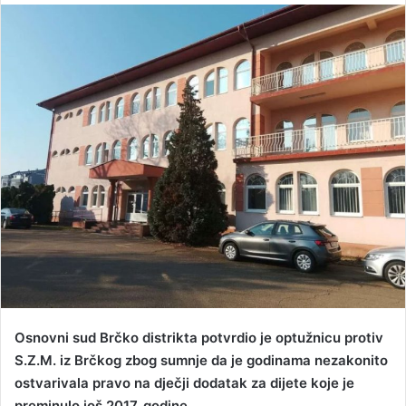
n
d
a
n
e
m
a
i
l
Osnovni sud Brčko distrikta potvrdio je optužnicu protiv
S.Z.M. iz Brčkog zbog sumnje da je godinama nezakonito
ostvarivala pravo na dječji dodatak za dijete koje je
preminulo još 2017. godine.